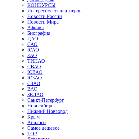
КОНКУРСЫ
Интересное от партнеров
Новости России
Новости Мира
Африка
Биография
ЦАО
САО
ЮАО
ЗАО
ТИНАО
СВАО
ЮВАО
ЮЗАО
СЗАО
ВАО
ЗЕЛАО
Санкт-Петербург
Новосибирск
Нижний Новгород
Крым
Аналоги
Самое дешевое
TOP