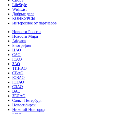
Спорт
LifeStyle
WishList
Добрые дела
КОНКУРСЫ
Интересное от партнеров
Новости России
Новости Мира
Африка
Биография
ЦАО
САО
ЮАО
ЗАО
ТИНАО
СВАО
ЮВАО
ЮЗАО
СЗАО
ВАО
ЗЕЛАО
Санкт-Петербург
Новосибирск
Нижний Новгород