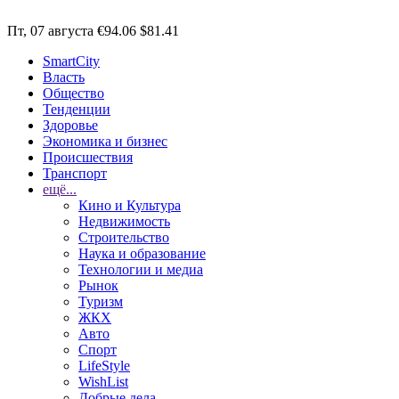
Пт, 07 августа
€94.06
$81.41
SmartCity
Власть
Общество
Тенденции
Здоровье
Экономика и бизнес
Происшествия
Транспорт
ещё...
Кино и Культура
Недвижимость
Строительство
Наука и образование
Технологии и медиа
Рынок
Туризм
ЖКХ
Авто
Спорт
LifeStyle
WishList
Добрые дела