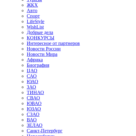
ЖКХ
Авто
Спорт
LifeStyle
WishList
Добрые дела
КОНКУРСЫ
Интересное от партнеров
Новости России
Новости Мира
Африка
Биография
ЦАО
САО
ЮАО
ЗАО
ТИНАО
СВАО
ЮВАО
ЮЗАО
СЗАО
ВАО
ЗЕЛАО
Санкт-Петербург