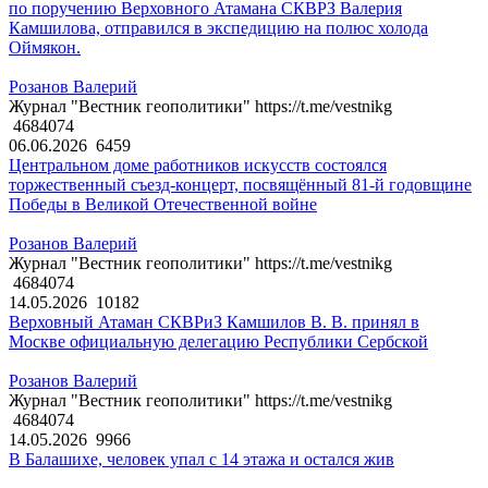
по поручению Верховного Атамана СКВРЗ Валерия
Камшилова, отправился в экспедицию на полюс холода
Оймякон.
Розанов Валерий
Журнал "Вестник геополитики" https://t.me/vestnikg
4684074
06.06.2026
6459
Центральном доме работников искусств состоялся
торжественный съезд-концерт, посвящённый 81-й годовщине
Победы в Великой Отечественной войне
Розанов Валерий
Журнал "Вестник геополитики" https://t.me/vestnikg
4684074
14.05.2026
10182
Верховный Атаман СКВРиЗ Камшилов В. В. принял в
Москве официальную делегацию Республики Сербской
Розанов Валерий
Журнал "Вестник геополитики" https://t.me/vestnikg
4684074
14.05.2026
9966
В Балашихе, человек упал с 14 этажа и остался жив