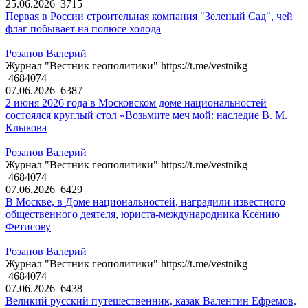
25.06.2026
3715
Первая в России строительная компания "Зеленый Сад", чей
флаг побывает на полюсе холода
Розанов Валерий
Журнал "Вестник геополитики" https://t.me/vestnikg
4684074
07.06.2026
6387
2 июня 2026 года в Московском доме национальностей
состоялся круглый стол «Возьмите меч мой: наследие В. М.
Клыкова
Розанов Валерий
Журнал "Вестник геополитики" https://t.me/vestnikg
4684074
07.06.2026
6429
В Москве, в Доме национальностей, наградили известного
общественного деятеля, юриста-международника Ксению
Фетисову
Розанов Валерий
Журнал "Вестник геополитики" https://t.me/vestnikg
4684074
07.06.2026
6438
Великий русский путешественник, казак Валентин Ефремов,