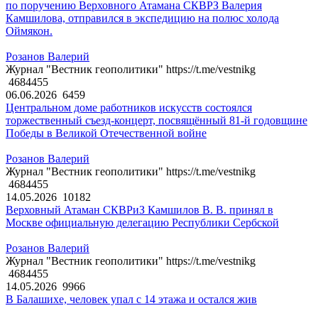
по поручению Верховного Атамана СКВРЗ Валерия
Камшилова, отправился в экспедицию на полюс холода
Оймякон.
Розанов Валерий
Журнал "Вестник геополитики" https://t.me/vestnikg
4684455
06.06.2026
6459
Центральном доме работников искусств состоялся
торжественный съезд-концерт, посвящённый 81-й годовщине
Победы в Великой Отечественной войне
Розанов Валерий
Журнал "Вестник геополитики" https://t.me/vestnikg
4684455
14.05.2026
10182
Верховный Атаман СКВРиЗ Камшилов В. В. принял в
Москве официальную делегацию Республики Сербской
Розанов Валерий
Журнал "Вестник геополитики" https://t.me/vestnikg
4684455
14.05.2026
9966
В Балашихе, человек упал с 14 этажа и остался жив