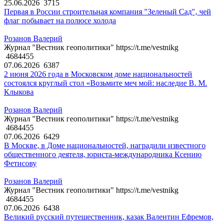
25.06.2026
3715
Первая в России строительная компания "Зеленый Сад", чей
флаг побывает на полюсе холода
Розанов Валерий
Журнал "Вестник геополитики" https://t.me/vestnikg
4684455
07.06.2026
6387
2 июня 2026 года в Московском доме национальностей
состоялся круглый стол «Возьмите меч мой: наследие В. М.
Клыкова
Розанов Валерий
Журнал "Вестник геополитики" https://t.me/vestnikg
4684455
07.06.2026
6429
В Москве, в Доме национальностей, наградили известного
общественного деятеля, юриста-международника Ксению
Фетисову
Розанов Валерий
Журнал "Вестник геополитики" https://t.me/vestnikg
4684455
07.06.2026
6438
Великий русский путешественник, казак Валентин Ефремов,