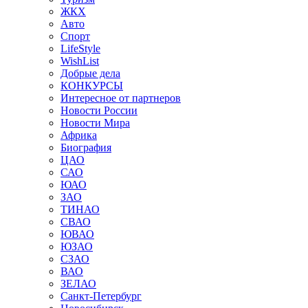
ЖКХ
Авто
Спорт
LifeStyle
WishList
Добрые дела
КОНКУРСЫ
Интересное от партнеров
Новости России
Новости Мира
Африка
Биография
ЦАО
САО
ЮАО
ЗАО
ТИНАО
СВАО
ЮВАО
ЮЗАО
СЗАО
ВАО
ЗЕЛАО
Санкт-Петербург