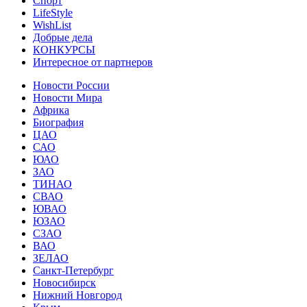
Спорт
LifeStyle
WishList
Добрые дела
КОНКУРСЫ
Интересное от партнеров
Новости России
Новости Мира
Африка
Биография
ЦАО
САО
ЮАО
ЗАО
ТИНАО
СВАО
ЮВАО
ЮЗАО
СЗАО
ВАО
ЗЕЛАО
Санкт-Петербург
Новосибирск
Нижний Новгород