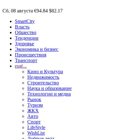
Сб, 08 августа
€94.84
$82.17
SmartCity
Власть
Общество
Тенденции
Здоровье
Экономика и бизнес
Происшествия
Транспорт
ещё...
Кино и Культура
Недвижимость
Строительство
Наука и образование
Технологии и медиа
Рынок
Туризм
ЖКХ
Авто
Спорт
LifeStyle
WishList
Добрые дела