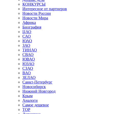
КОНКУРСЫ
Интересное от партнеров
Новости России
Новости Мира
Африка
Биография
ЦАО
САО
ЮАО
ЗАО
ТИНАО
СВАО
ЮВАО
ЮЗАО
СЗАО
ВАО
ЗЕЛАО
Санкт-Петербург
Новосибирск
Нижний Новгород
Крым
Аналоги
Самое дешевое
TOP