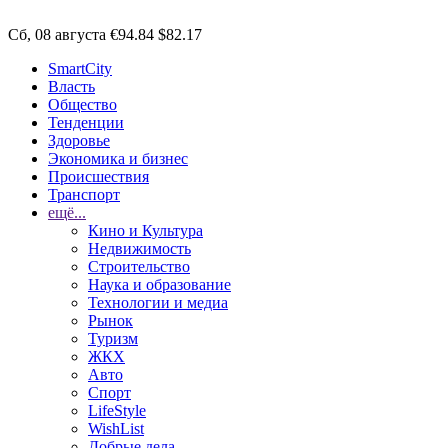
Сб, 08 августа
€94.84
$82.17
SmartCity
Власть
Общество
Тенденции
Здоровье
Экономика и бизнес
Происшествия
Транспорт
ещё...
Кино и Культура
Недвижимость
Строительство
Наука и образование
Технологии и медиа
Рынок
Туризм
ЖКХ
Авто
Спорт
LifeStyle
WishList
Добрые дела