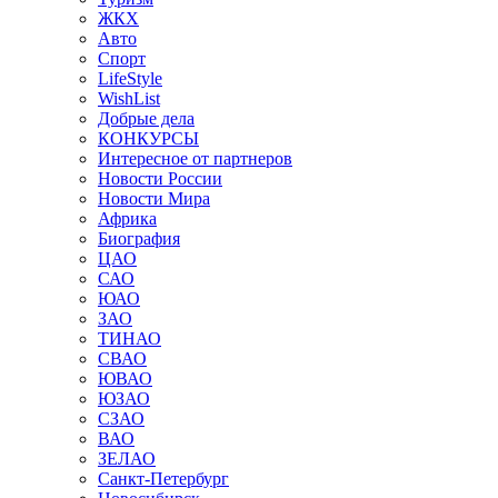
ЖКХ
Авто
Спорт
LifeStyle
WishList
Добрые дела
КОНКУРСЫ
Интересное от партнеров
Новости России
Новости Мира
Африка
Биография
ЦАО
САО
ЮАО
ЗАО
ТИНАО
СВАО
ЮВАО
ЮЗАО
СЗАО
ВАО
ЗЕЛАО
Санкт-Петербург