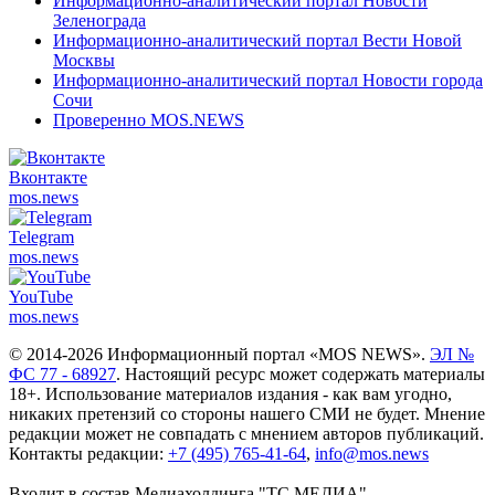
Информационно-аналитический портал Новости
Зеленограда
Информационно-аналитический портал Вести Новой
Москвы
Информационно-аналитический портал Новости города
Сочи
Проверенно MOS.NEWS
Вконтакте
mos.
news
Telegram
mos.
news
YouTube
mos.
news
© 2014-2026 Информационный портал «MOS NEWS».
ЭЛ №
ФС 77 - 68927
. Настоящий ресурс может содержать материалы
18+. Использование материалов издания - как вам угодно,
никаких претензий со стороны нашего СМИ не будет. Мнение
редакции может не совпадать с мнением авторов публикаций.
Контакты редакции:
+7 (495) 765-41-64
,
info@mos.news
Входит в состав Медиахолдинга "ТС.МЕДИА"