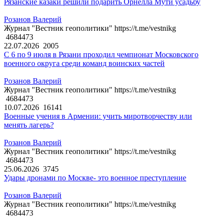
Рязанские казаки решили подарить Орнелла Мути усадьбу
Розанов Валерий
Журнал "Вестник геополитики" https://t.me/vestnikg
4684473
22.07.2026
2005
С 6 по 9 июля в Рязани проходил чемпионат Московского
военного округа среди команд воинских частей
Розанов Валерий
Журнал "Вестник геополитики" https://t.me/vestnikg
4684473
10.07.2026
16141
Военные учения в Армении: учить миротворчеству или
менять лагерь?
Розанов Валерий
Журнал "Вестник геополитики" https://t.me/vestnikg
4684473
25.06.2026
3745
Удары дронами по Москве- это военное преступление
Розанов Валерий
Журнал "Вестник геополитики" https://t.me/vestnikg
4684473