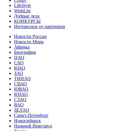
Спорт
LifeStyle
WishList
Добрые дела
КОНКУРСЫ
Интересное от партнеров
Новости России
Новости Мира
Африка
Биография
ЦАО
САО
ЮАО
ЗАО
ТИНАО
СВАО
ЮВАО
ЮЗАО
СЗАО
ВАО
ЗЕЛАО
Санкт-Петербург
Новосибирск
Нижний Новгород