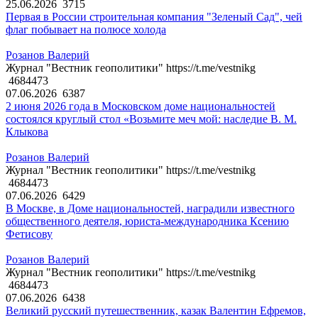
25.06.2026
3715
Первая в России строительная компания "Зеленый Сад", чей
флаг побывает на полюсе холода
Розанов Валерий
Журнал "Вестник геополитики" https://t.me/vestnikg
4684473
07.06.2026
6387
2 июня 2026 года в Московском доме национальностей
состоялся круглый стол «Возьмите меч мой: наследие В. М.
Клыкова
Розанов Валерий
Журнал "Вестник геополитики" https://t.me/vestnikg
4684473
07.06.2026
6429
В Москве, в Доме национальностей, наградили известного
общественного деятеля, юриста-международника Ксению
Фетисову
Розанов Валерий
Журнал "Вестник геополитики" https://t.me/vestnikg
4684473
07.06.2026
6438
Великий русский путешественник, казак Валентин Ефремов,