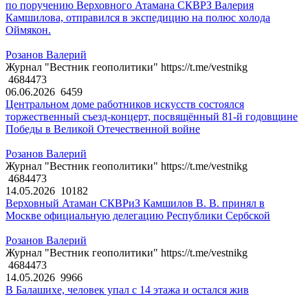
по поручению Верховного Атамана СКВРЗ Валерия
Камшилова, отправился в экспедицию на полюс холода
Оймякон.
Розанов Валерий
Журнал "Вестник геополитики" https://t.me/vestnikg
4684473
06.06.2026
6459
Центральном доме работников искусств состоялся
торжественный съезд-концерт, посвящённый 81-й годовщине
Победы в Великой Отечественной войне
Розанов Валерий
Журнал "Вестник геополитики" https://t.me/vestnikg
4684473
14.05.2026
10182
Верховный Атаман СКВРиЗ Камшилов В. В. принял в
Москве официальную делегацию Республики Сербской
Розанов Валерий
Журнал "Вестник геополитики" https://t.me/vestnikg
4684473
14.05.2026
9966
В Балашихе, человек упал с 14 этажа и остался жив