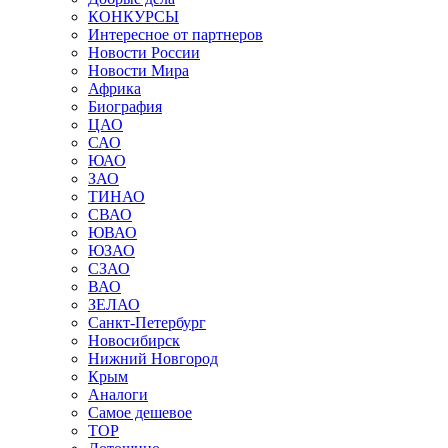
КОНКУРСЫ
Интересное от партнеров
Новости России
Новости Мира
Африка
Биография
ЦАО
САО
ЮАО
ЗАО
ТИНАО
СВАО
ЮВАО
ЮЗАО
СЗАО
ВАО
ЗЕЛАО
Санкт-Петербург
Новосибирск
Нижний Новгород
Крым
Аналоги
Самое дешевое
TOP