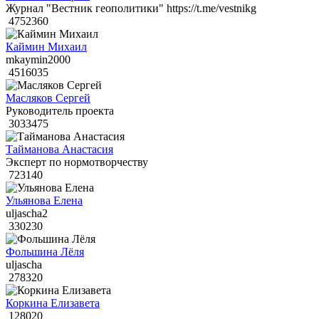
Журнал "Вестник геополитики" https://t.me/vestnikg
4752360
Каймин Михаил
mkaymin2000
4516035
Масляков Сергей
Руководитель проекта
3033475
Тайманова Анастасия
Эксперт по нормотворчеству
723140
Ульянова Елена
uljascha2
330230
Фольшина Лёля
uljascha
278320
Коркина Елизавета
128020