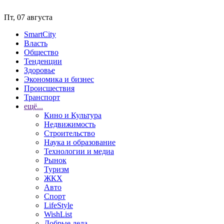
Пт, 07 августа
SmartCity
Власть
Общество
Тенденции
Здоровье
Экономика и бизнес
Происшествия
Транспорт
ещё...
Кино и Культура
Недвижимость
Строительство
Наука и образование
Технологии и медиа
Рынок
Туризм
ЖКХ
Авто
Спорт
LifeStyle
WishList
Добрые дела