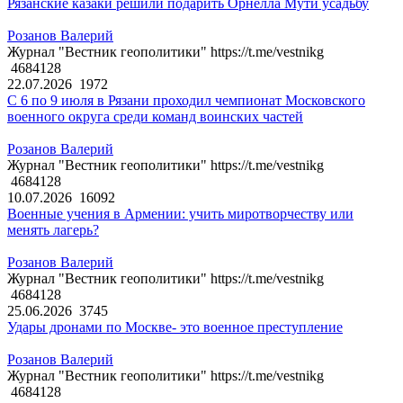
Рязанские казаки решили подарить Орнелла Мути усадьбу
Розанов Валерий
Журнал "Вестник геополитики" https://t.me/vestnikg
4684128
22.07.2026
1972
С 6 по 9 июля в Рязани проходил чемпионат Московского
военного округа среди команд воинских частей
Розанов Валерий
Журнал "Вестник геополитики" https://t.me/vestnikg
4684128
10.07.2026
16092
Военные учения в Армении: учить миротворчеству или
менять лагерь?
Розанов Валерий
Журнал "Вестник геополитики" https://t.me/vestnikg
4684128
25.06.2026
3745
Удары дронами по Москве- это военное преступление
Розанов Валерий
Журнал "Вестник геополитики" https://t.me/vestnikg
4684128