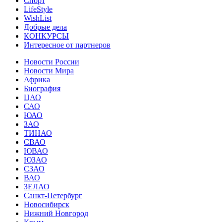
Спорт
LifeStyle
WishList
Добрые дела
КОНКУРСЫ
Интересное от партнеров
Новости России
Новости Мира
Африка
Биография
ЦАО
САО
ЮАО
ЗАО
ТИНАО
СВАО
ЮВАО
ЮЗАО
СЗАО
ВАО
ЗЕЛАО
Санкт-Петербург
Новосибирск
Нижний Новгород