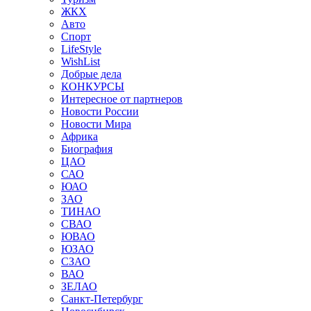
ЖКХ
Авто
Спорт
LifeStyle
WishList
Добрые дела
КОНКУРСЫ
Интересное от партнеров
Новости России
Новости Мира
Африка
Биография
ЦАО
САО
ЮАО
ЗАО
ТИНАО
СВАО
ЮВАО
ЮЗАО
СЗАО
ВАО
ЗЕЛАО
Санкт-Петербург