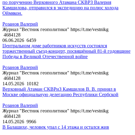
по поручению Верховного Атамана СКВРЗ Валерия
Камшилова, отправился в экспедицию на полюс холода
Оймякон.
Розанов Валерий
Журнал "Вестник геополитики" https://t.me/vestnikg
4684128
06.06.2026
6459
Центральном доме работников искусств состоялся
торжественный съезд-концерт, посвящённый 81-й годовщине
Победы в Великой Отечественной войне
Розанов Валерий
Журнал "Вестник геополитики" https://t.me/vestnikg
4684128
14.05.2026
10182
Верховный Атаман СКВРиЗ Камшилов В. В. принял в
Москве официальную делегацию Республики Сербской
Розанов Валерий
Журнал "Вестник геополитики" https://t.me/vestnikg
4684128
14.05.2026
9966
В Балашихе, человек упал с 14 этажа и остался жив