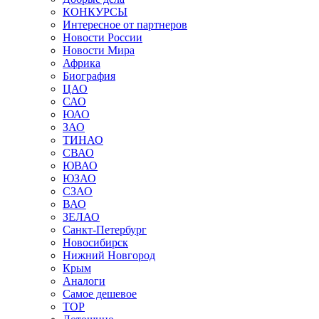
КОНКУРСЫ
Интересное от партнеров
Новости России
Новости Мира
Африка
Биография
ЦАО
САО
ЮАО
ЗАО
ТИНАО
СВАО
ЮВАО
ЮЗАО
СЗАО
ВАО
ЗЕЛАО
Санкт-Петербург
Новосибирск
Нижний Новгород
Крым
Аналоги
Самое дешевое
TOP