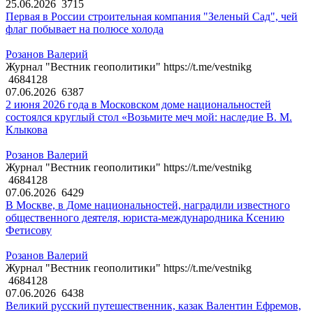
25.06.2026
3715
Первая в России строительная компания "Зеленый Сад", чей
флаг побывает на полюсе холода
Розанов Валерий
Журнал "Вестник геополитики" https://t.me/vestnikg
4684128
07.06.2026
6387
2 июня 2026 года в Московском доме национальностей
состоялся круглый стол «Возьмите меч мой: наследие В. М.
Клыкова
Розанов Валерий
Журнал "Вестник геополитики" https://t.me/vestnikg
4684128
07.06.2026
6429
В Москве, в Доме национальностей, наградили известного
общественного деятеля, юриста-международника Ксению
Фетисову
Розанов Валерий
Журнал "Вестник геополитики" https://t.me/vestnikg
4684128
07.06.2026
6438
Великий русский путешественник, казак Валентин Ефремов,