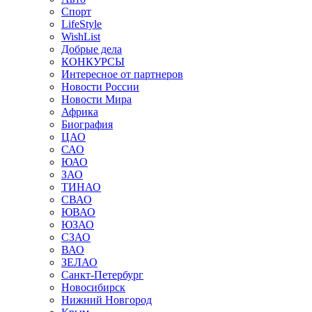
Спорт
LifeStyle
WishList
Добрые дела
КОНКУРСЫ
Интересное от партнеров
Новости России
Новости Мира
Африка
Биография
ЦАО
САО
ЮАО
ЗАО
ТИНАО
СВАО
ЮВАО
ЮЗАО
СЗАО
ВАО
ЗЕЛАО
Санкт-Петербург
Новосибирск
Нижний Новгород