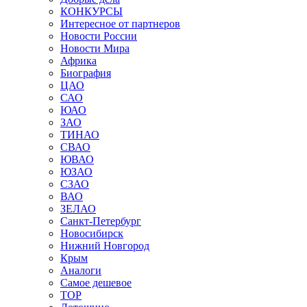
КОНКУРСЫ
Интересное от партнеров
Новости России
Новости Мира
Африка
Биография
ЦАО
САО
ЮАО
ЗАО
ТИНАО
СВАО
ЮВАО
ЮЗАО
СЗАО
ВАО
ЗЕЛАО
Санкт-Петербург
Новосибирск
Нижний Новгород
Крым
Аналоги
Самое дешевое
TOP