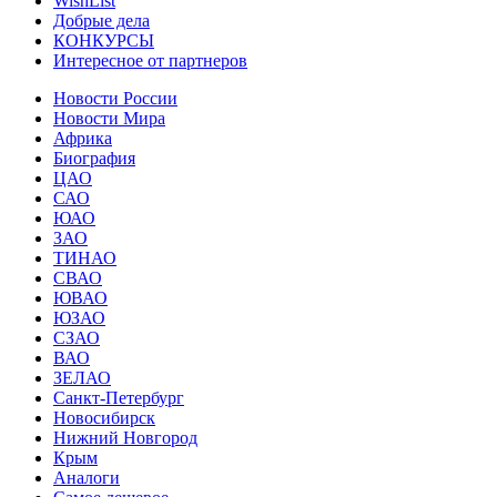
WishList
Добрые дела
КОНКУРСЫ
Интересное от партнеров
Новости России
Новости Мира
Африка
Биография
ЦАО
САО
ЮАО
ЗАО
ТИНАО
СВАО
ЮВАО
ЮЗАО
СЗАО
ВАО
ЗЕЛАО
Санкт-Петербург
Новосибирск
Нижний Новгород
Крым
Аналоги