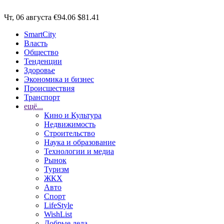
Чт, 06 августа
€94.06
$81.41
SmartCity
Власть
Общество
Тенденции
Здоровье
Экономика и бизнес
Происшествия
Транспорт
ещё...
Кино и Культура
Недвижимость
Строительство
Наука и образование
Технологии и медиа
Рынок
Туризм
ЖКХ
Авто
Спорт
LifeStyle
WishList
Добрые дела