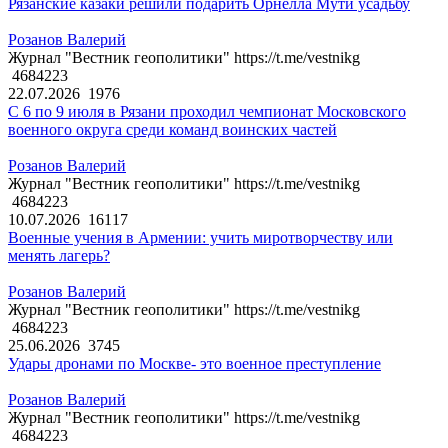
Рязанские казаки решили подарить Орнелла Мути усадьбу
Розанов Валерий
Журнал "Вестник геополитики" https://t.me/vestnikg
4684223
22.07.2026
1976
С 6 по 9 июля в Рязани проходил чемпионат Московского
военного округа среди команд воинских частей
Розанов Валерий
Журнал "Вестник геополитики" https://t.me/vestnikg
4684223
10.07.2026
16117
Военные учения в Армении: учить миротворчеству или
менять лагерь?
Розанов Валерий
Журнал "Вестник геополитики" https://t.me/vestnikg
4684223
25.06.2026
3745
Удары дронами по Москве- это военное преступление
Розанов Валерий
Журнал "Вестник геополитики" https://t.me/vestnikg
4684223