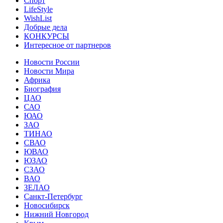
Спорт
LifeStyle
WishList
Добрые дела
КОНКУРСЫ
Интересное от партнеров
Новости России
Новости Мира
Африка
Биография
ЦАО
САО
ЮАО
ЗАО
ТИНАО
СВАО
ЮВАО
ЮЗАО
СЗАО
ВАО
ЗЕЛАО
Санкт-Петербург
Новосибирск
Нижний Новгород