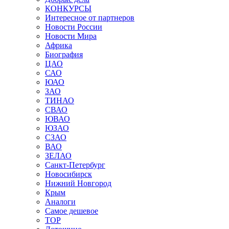
КОНКУРСЫ
Интересное от партнеров
Новости России
Новости Мира
Африка
Биография
ЦАО
САО
ЮАО
ЗАО
ТИНАО
СВАО
ЮВАО
ЮЗАО
СЗАО
ВАО
ЗЕЛАО
Санкт-Петербург
Новосибирск
Нижний Новгород
Крым
Аналоги
Самое дешевое
TOP