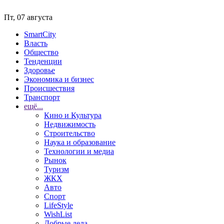
Пт, 07 августа
SmartCity
Власть
Общество
Тенденции
Здоровье
Экономика и бизнес
Происшествия
Транспорт
ещё...
Кино и Культура
Недвижимость
Строительство
Наука и образование
Технологии и медиа
Рынок
Туризм
ЖКХ
Авто
Спорт
LifeStyle
WishList
Добрые дела