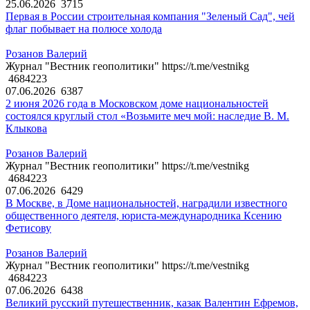
25.06.2026
3715
Первая в России строительная компания "Зеленый Сад", чей
флаг побывает на полюсе холода
Розанов Валерий
Журнал "Вестник геополитики" https://t.me/vestnikg
4684223
07.06.2026
6387
2 июня 2026 года в Московском доме национальностей
состоялся круглый стол «Возьмите меч мой: наследие В. М.
Клыкова
Розанов Валерий
Журнал "Вестник геополитики" https://t.me/vestnikg
4684223
07.06.2026
6429
В Москве, в Доме национальностей, наградили известного
общественного деятеля, юриста-международника Ксению
Фетисову
Розанов Валерий
Журнал "Вестник геополитики" https://t.me/vestnikg
4684223
07.06.2026
6438
Великий русский путешественник, казак Валентин Ефремов,