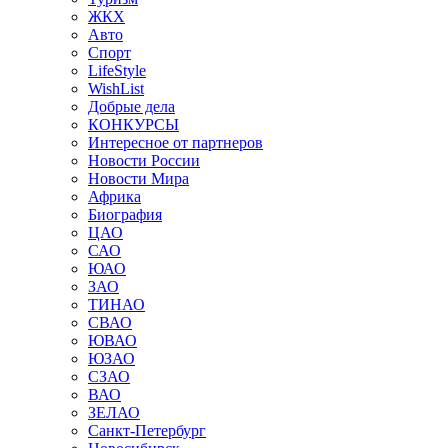
ЖКХ
Авто
Спорт
LifeStyle
WishList
Добрые дела
КОНКУРСЫ
Интересное от партнеров
Новости России
Новости Мира
Африка
Биография
ЦАО
САО
ЮАО
ЗАО
ТИНАО
СВАО
ЮВАО
ЮЗАО
СЗАО
ВАО
ЗЕЛАО
Санкт-Петербург