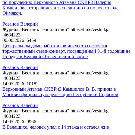
по поручению Верховного Атамана СКВРЗ Валерия
Камшилова, отправился в экспедицию на полюс холода
Оймякон.
Розанов Валерий
Журнал "Вестник геополитики" https://t.me/vestnikg
4684223
06.06.2026
6459
Центральном доме работников искусств состоялся
торжественный съезд-концерт, посвящённый 81-й годовщине
Победы в Великой Отечественной войне
Розанов Валерий
Журнал "Вестник геополитики" https://t.me/vestnikg
4684223
14.05.2026
10182
Верховный Атаман СКВРиЗ Камшилов В. В. принял в
Москве официальную делегацию Республики Сербской
Розанов Валерий
Журнал "Вестник геополитики" https://t.me/vestnikg
4684223
14.05.2026
9966
В Балашихе, человек упал с 14 этажа и остался жив