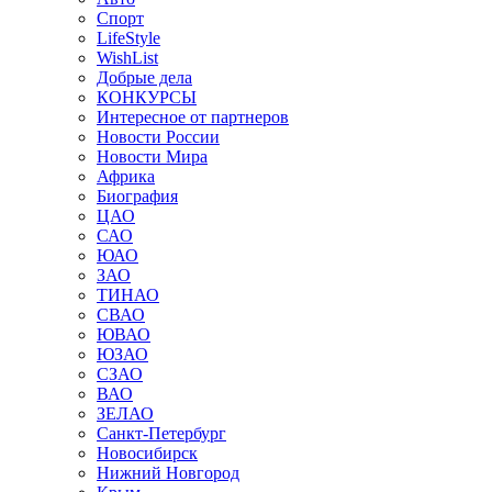
Спорт
LifeStyle
WishList
Добрые дела
КОНКУРСЫ
Интересное от партнеров
Новости России
Новости Мира
Африка
Биография
ЦАО
САО
ЮАО
ЗАО
ТИНАО
СВАО
ЮВАО
ЮЗАО
СЗАО
ВАО
ЗЕЛАО
Санкт-Петербург
Новосибирск
Нижний Новгород