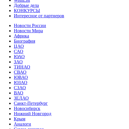
WishList
Добрые дела
КОНКУРСЫ
Интересное от партнеров
Новости России
Новости Мира
Африка
Биография
ЦАО
САО
ЮАО
ЗАО
ТИНАО
СВАО
ЮВАО
ЮЗАО
СЗАО
ВАО
ЗЕЛАО
Санкт-Петербург
Новосибирск
Нижний Новгород
Крым
Аналоги