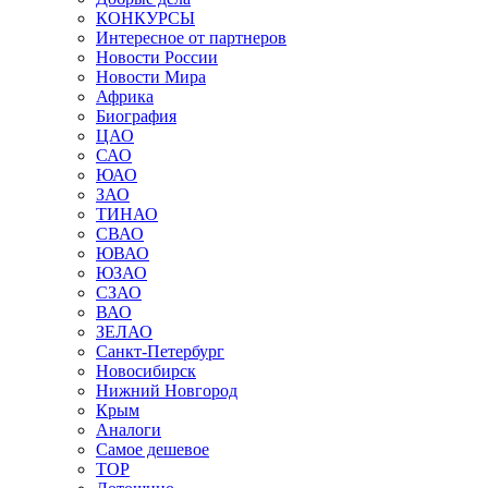
КОНКУРСЫ
Интересное от партнеров
Новости России
Новости Мира
Африка
Биография
ЦАО
САО
ЮАО
ЗАО
ТИНАО
СВАО
ЮВАО
ЮЗАО
СЗАО
ВАО
ЗЕЛАО
Санкт-Петербург
Новосибирск
Нижний Новгород
Крым
Аналоги
Самое дешевое
TOP