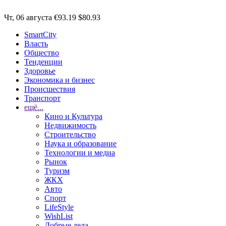
Чт, 06 августа
€93.19
$80.93
SmartCity
Власть
Общество
Тенденции
Здоровье
Экономика и бизнес
Происшествия
Транспорт
ещё...
Кино и Культура
Недвижимость
Строительство
Наука и образование
Технологии и медиа
Рынок
Туризм
ЖКХ
Авто
Спорт
LifeStyle
WishList
Добрые дела