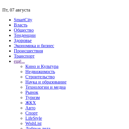
Пт, 07 августа
SmartCity
Власть
Общество
Тенденции
Здоровье
Экономика и бизнес
Происшествия
Транспорт
ещё...
Кино и Культура
Недвижимость
Строительство
Наука и образование
Технологии и медиа
Рынок
Туризм
ЖКХ
Авто
Спорт
LifeStyle
WishList
Добрые дела