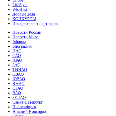
Спорт
LifeStyle
WishList
Добрые дела
КОНКУРСЫ
Интересное от партнеров
Новости России
Новости Мира
Африка
Биография
ЦАО
САО
ЮАО
ЗАО
ТИНАО
СВАО
ЮВАО
ЮЗАО
СЗАО
ВАО
ЗЕЛАО
Санкт-Петербург
Новосибирск
Нижний Новгород