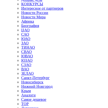
КОНКУРСЫ
Интересное от партнеров
Новости России
Новости Мира
Африка
Биография
ЦАО
САО
ЮАО
ЗАО
ТИНАО
СВАО
ЮВАО
ЮЗАО
СЗАО
ВАО
ЗЕЛАО
Санкт-Петербург
Новосибирск
Нижний Новгород
Крым
Аналоги
Самое дешевое
TOP