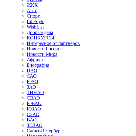
ЖКХ
Авто
Спорт
LifeStyle
WishList
Добрые дела
КОНКУРСЫ
Интересное от партнеров
Новости России
Новости Мира
Африка
Биография
ЦАО
САО
ЮАО
ЗАО
ТИНАО
СВАО
ЮВАО
ЮЗАО
СЗАО
ВАО
ЗЕЛАО
Санкт-Петербург