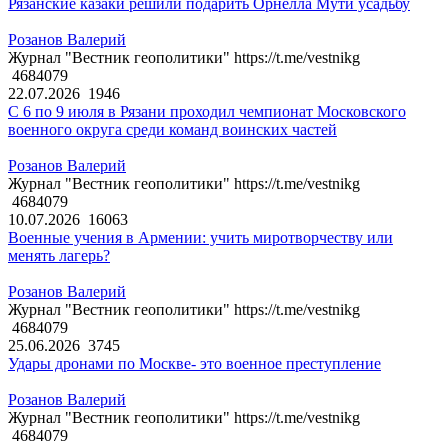
Рязанские казаки решили подарить Орнелла Мути усадьбу
Розанов Валерий
Журнал "Вестник геополитики" https://t.me/vestnikg
4684079
22.07.2026
1946
С 6 по 9 июля в Рязани проходил чемпионат Московского
военного округа среди команд воинских частей
Розанов Валерий
Журнал "Вестник геополитики" https://t.me/vestnikg
4684079
10.07.2026
16063
Военные учения в Армении: учить миротворчеству или
менять лагерь?
Розанов Валерий
Журнал "Вестник геополитики" https://t.me/vestnikg
4684079
25.06.2026
3745
Удары дронами по Москве- это военное преступление
Розанов Валерий
Журнал "Вестник геополитики" https://t.me/vestnikg
4684079