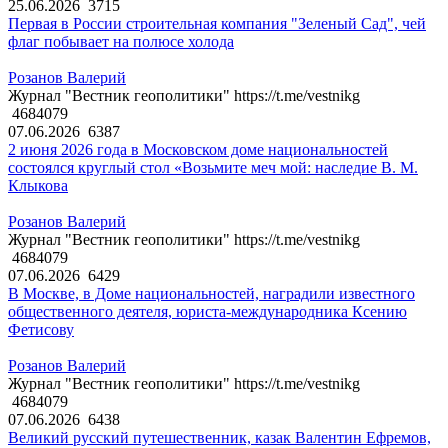
25.06.2026
3715
Первая в России строительная компания "Зеленый Сад", чей
флаг побывает на полюсе холода
Розанов Валерий
Журнал "Вестник геополитики" https://t.me/vestnikg
4684079
07.06.2026
6387
2 июня 2026 года в Московском доме национальностей
состоялся круглый стол «Возьмите меч мой: наследие В. М.
Клыкова
Розанов Валерий
Журнал "Вестник геополитики" https://t.me/vestnikg
4684079
07.06.2026
6429
В Москве, в Доме национальностей, наградили известного
общественного деятеля, юриста-международника Ксению
Фетисову
Розанов Валерий
Журнал "Вестник геополитики" https://t.me/vestnikg
4684079
07.06.2026
6438
Великий русский путешественник, казак Валентин Ефремов,