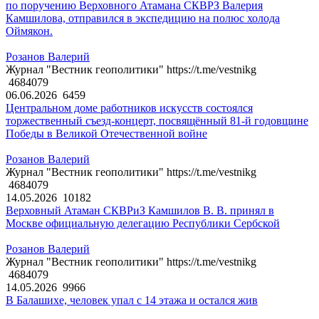
по поручению Верховного Атамана СКВРЗ Валерия
Камшилова, отправился в экспедицию на полюс холода
Оймякон.
Розанов Валерий
Журнал "Вестник геополитики" https://t.me/vestnikg
4684079
06.06.2026
6459
Центральном доме работников искусств состоялся
торжественный съезд-концерт, посвящённый 81-й годовщине
Победы в Великой Отечественной войне
Розанов Валерий
Журнал "Вестник геополитики" https://t.me/vestnikg
4684079
14.05.2026
10182
Верховный Атаман СКВРиЗ Камшилов В. В. принял в
Москве официальную делегацию Республики Сербской
Розанов Валерий
Журнал "Вестник геополитики" https://t.me/vestnikg
4684079
14.05.2026
9966
В Балашихе, человек упал с 14 этажа и остался жив