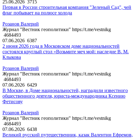
25.06.2026
3715
Первая в России строительная компания "Зеленый Сад", чей
флаг побывает на полюсе холода
Розанов Валерий
Журнал "Вестник геополитики" https://t.me/vestnikg
4684493
07.06.2026
6387
2 июня 2026 года в Московском доме национальностей
состоялся круглый стол «Возьмите меч мой: наследие В. М.
Клыкова
Розанов Валерий
Журнал "Вестник геополитики" https://t.me/vestnikg
4684493
07.06.2026
6429
В Москве, в Доме национальностей, наградили известного
общественного деятеля, юриста-международника Ксению
Фетисову
Розанов Валерий
Журнал "Вестник геополитики" https://t.me/vestnikg
4684493
07.06.2026
6438
Великий русский путешественник, казак Валентин Ефремов,