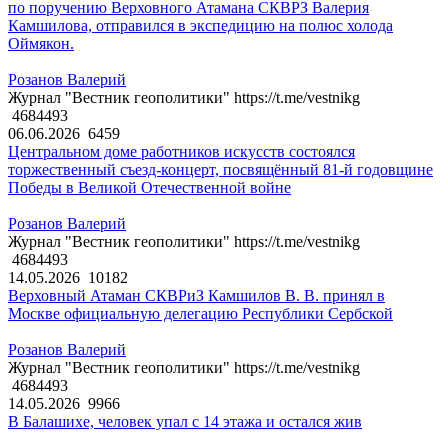
по поручению Верховного Атамана СКВРЗ Валерия
Камшилова, отправился в экспедицию на полюс холода
Оймякон.
Розанов Валерий
Журнал "Вестник геополитики" https://t.me/vestnikg
4684493
06.06.2026
6459
Центральном доме работников искусств состоялся
торжественный съезд-концерт, посвящённый 81-й годовщине
Победы в Великой Отечественной войне
Розанов Валерий
Журнал "Вестник геополитики" https://t.me/vestnikg
4684493
14.05.2026
10182
Верховный Атаман СКВРиЗ Камшилов В. В. принял в
Москве официальную делегацию Республики Сербской
Розанов Валерий
Журнал "Вестник геополитики" https://t.me/vestnikg
4684493
14.05.2026
9966
В Балашихе, человек упал с 14 этажа и остался жив