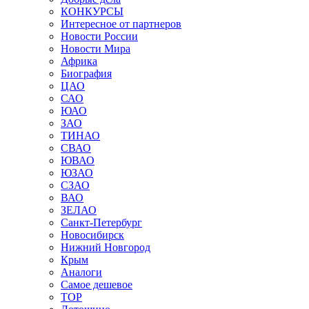
КОНКУРСЫ
Интересное от партнеров
Новости России
Новости Мира
Африка
Биография
ЦАО
САО
ЮАО
ЗАО
ТИНАО
СВАО
ЮВАО
ЮЗАО
СЗАО
ВАО
ЗЕЛАО
Санкт-Петербург
Новосибирск
Нижний Новгород
Крым
Аналоги
Самое дешевое
TOP