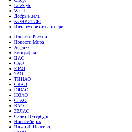
Спорт
LifeStyle
WishList
Добрые дела
КОНКУРСЫ
Интересное от партнеров
Новости России
Новости Мира
Африка
Биография
ЦАО
САО
ЮАО
ЗАО
ТИНАО
СВАО
ЮВАО
ЮЗАО
СЗАО
ВАО
ЗЕЛАО
Санкт-Петербург
Новосибирск
Нижний Новгород