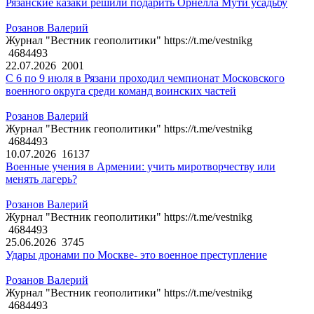
Рязанские казаки решили подарить Орнелла Мути усадьбу
Розанов Валерий
Журнал "Вестник геополитики" https://t.me/vestnikg
4684493
22.07.2026
2001
С 6 по 9 июля в Рязани проходил чемпионат Московского
военного округа среди команд воинских частей
Розанов Валерий
Журнал "Вестник геополитики" https://t.me/vestnikg
4684493
10.07.2026
16137
Военные учения в Армении: учить миротворчеству или
менять лагерь?
Розанов Валерий
Журнал "Вестник геополитики" https://t.me/vestnikg
4684493
25.06.2026
3745
Удары дронами по Москве- это военное преступление
Розанов Валерий
Журнал "Вестник геополитики" https://t.me/vestnikg
4684493