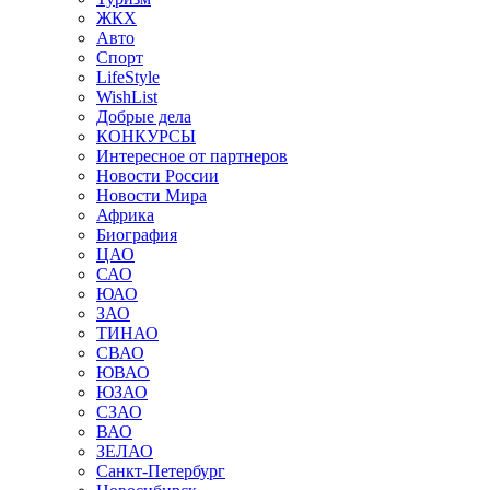
ЖКХ
Авто
Спорт
LifeStyle
WishList
Добрые дела
КОНКУРСЫ
Интересное от партнеров
Новости России
Новости Мира
Африка
Биография
ЦАО
САО
ЮАО
ЗАО
ТИНАО
СВАО
ЮВАО
ЮЗАО
СЗАО
ВАО
ЗЕЛАО
Санкт-Петербург