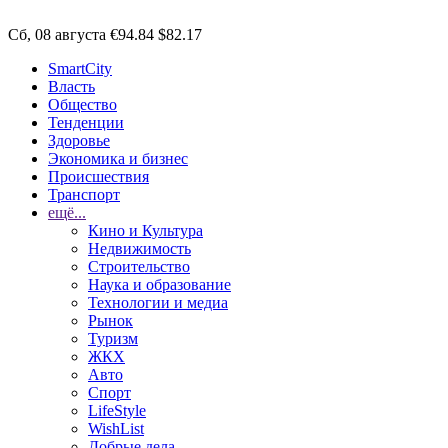
Сб, 08 августа
€94.84
$82.17
SmartCity
Власть
Общество
Тенденции
Здоровье
Экономика и бизнес
Происшествия
Транспорт
ещё...
Кино и Культура
Недвижимость
Строительство
Наука и образование
Технологии и медиа
Рынок
Туризм
ЖКХ
Авто
Спорт
LifeStyle
WishList
Добрые дела