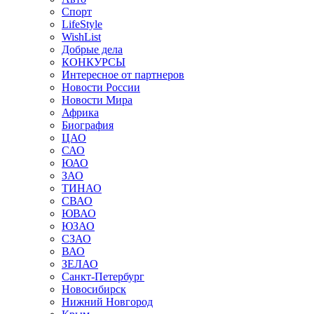
Спорт
LifeStyle
WishList
Добрые дела
КОНКУРСЫ
Интересное от партнеров
Новости России
Новости Мира
Африка
Биография
ЦАО
САО
ЮАО
ЗАО
ТИНАО
СВАО
ЮВАО
ЮЗАО
СЗАО
ВАО
ЗЕЛАО
Санкт-Петербург
Новосибирск
Нижний Новгород