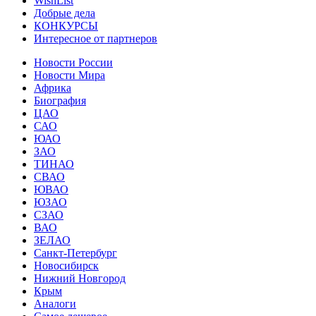
WishList
Добрые дела
КОНКУРСЫ
Интересное от партнеров
Новости России
Новости Мира
Африка
Биография
ЦАО
САО
ЮАО
ЗАО
ТИНАО
СВАО
ЮВАО
ЮЗАО
СЗАО
ВАО
ЗЕЛАО
Санкт-Петербург
Новосибирск
Нижний Новгород
Крым
Аналоги