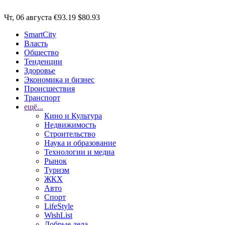
Чт, 06 августа
€93.19
$80.93
SmartCity
Власть
Общество
Тенденции
Здоровье
Экономика и бизнес
Происшествия
Транспорт
ещё...
Кино и Культура
Недвижимость
Строительство
Наука и образование
Технологии и медиа
Рынок
Туризм
ЖКХ
Авто
Спорт
LifeStyle
WishList
Добрые дела