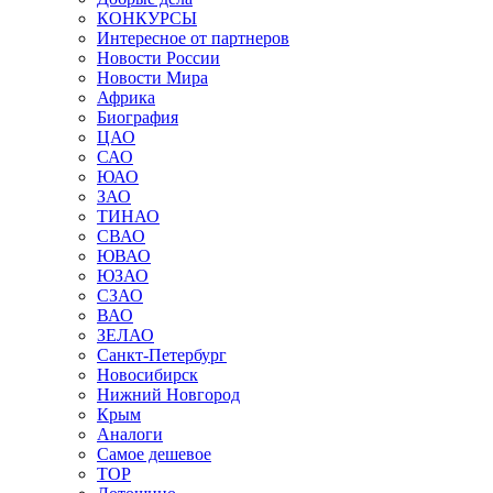
КОНКУРСЫ
Интересное от партнеров
Новости России
Новости Мира
Африка
Биография
ЦАО
САО
ЮАО
ЗАО
ТИНАО
СВАО
ЮВАО
ЮЗАО
СЗАО
ВАО
ЗЕЛАО
Санкт-Петербург
Новосибирск
Нижний Новгород
Крым
Аналоги
Самое дешевое
TOP