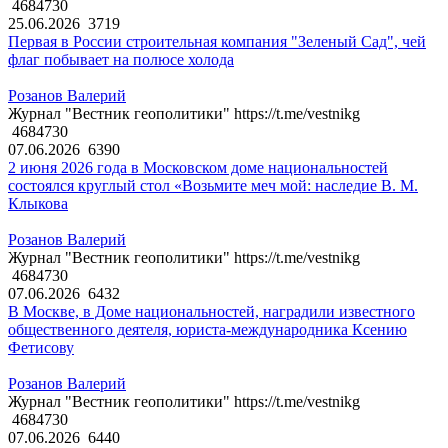
4684730
25.06.2026
3719
Первая в России строительная компания "Зеленый Сад", чей
флаг побывает на полюсе холода
Розанов Валерий
Журнал "Вестник геополитики" https://t.me/vestnikg
4684730
07.06.2026
6390
2 июня 2026 года в Московском доме национальностей
состоялся круглый стол «Возьмите меч мой: наследие В. М.
Клыкова
Розанов Валерий
Журнал "Вестник геополитики" https://t.me/vestnikg
4684730
07.06.2026
6432
В Москве, в Доме национальностей, наградили известного
общественного деятеля, юриста-международника Ксению
Фетисову
Розанов Валерий
Журнал "Вестник геополитики" https://t.me/vestnikg
4684730
07.06.2026
6440