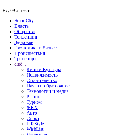
Вс, 09 августа
SmartCity
Власть
Общество
Тенденции
Здоровье
Экономика и бизнес
Происшествия
Транспорт
ещё...
Кино и Культура
Недвижимость
Строительство
Наука и образование
Технологии и медиа
Рынок
Туризм
ЖКХ
Авто
Спорт
LifeStyle
WishList
Добрые дела