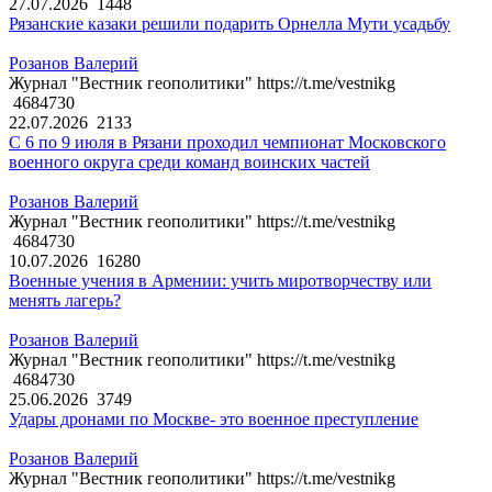
27.07.2026
1448
Рязанские казаки решили подарить Орнелла Мути усадьбу
Розанов Валерий
Журнал "Вестник геополитики" https://t.me/vestnikg
4684730
22.07.2026
2133
С 6 по 9 июля в Рязани проходил чемпионат Московского
военного округа среди команд воинских частей
Розанов Валерий
Журнал "Вестник геополитики" https://t.me/vestnikg
4684730
10.07.2026
16280
Военные учения в Армении: учить миротворчеству или
менять лагерь?
Розанов Валерий
Журнал "Вестник геополитики" https://t.me/vestnikg
4684730
25.06.2026
3749
Удары дронами по Москве- это военное преступление
Розанов Валерий
Журнал "Вестник геополитики" https://t.me/vestnikg