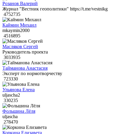
Розанов Валерий
Журнал "Вестник геополитики" https://t.me/vestnikg
4752735
Каймин Михаил
mkaymin2000
4516895
Масляков Сергей
Руководитель проекта
3033935
Тайманова Анастасия
Эксперт по нормотворчеству
723330
Ульянова Елена
uljascha2
330235
Фольшина Лёля
uljascha
278470
Коркина Елизавета