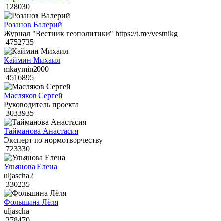
128030
Розанов Валерий
Журнал "Вестник геополитики" https://t.me/vestnikg
4752735
Каймин Михаил
mkaymin2000
4516895
Масляков Сергей
Руководитель проекта
3033935
Тайманова Анастасия
Эксперт по нормотворчеству
723330
Ульянова Елена
uljascha2
330235
Фольшина Лёля
uljascha
278470