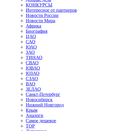
КОНКУРСЫ
Интересное от партнеров
Новости России
Новости Мира
Африка
Биография
ЦАО
САО
ЮАО
ЗАО
ТИНАО
СВАО
ЮВАО
ЮЗАО
СЗАО
ВАО
ЗЕЛАО
Санкт-Петербург
Новосибирск
Нижний Новгород
Крым
Аналоги
Самое дешевое
TOP