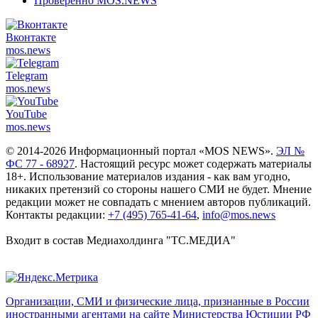
Проверенно MOS.NEWS
Вконтакте
mos.
news
Telegram
mos.
news
YouTube
mos.
news
© 2014-2026 Информационный портал «MOS NEWS».
ЭЛ №
ФС 77 - 68927
. Настоящий ресурс может содержать материалы
18+. Использование материалов издания - как вам угодно,
никаких претензий со стороны нашего СМИ не будет. Мнение
редакции может не совпадать с мнением авторов публикаций.
Контакты редакции:
+7 (495) 765-41-64
,
info@mos.news
Входит в состав Медиахолдинга "ТС.МЕДИА"
Организации, СМИ и физические лица, признанные в России
иностранными агентами на сайте Министерства Юстиции РФ