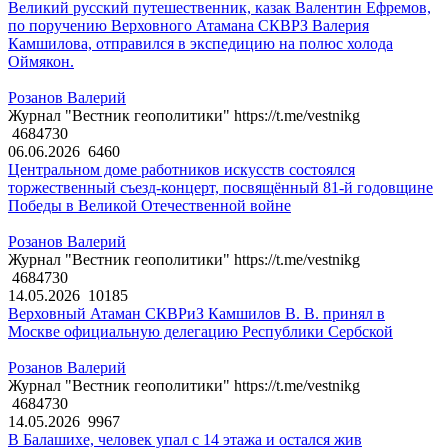
Великий русский путешественник, казак Валентин Ефремов,
по поручению Верховного Атамана СКВРЗ Валерия
Камшилова, отправился в экспедицию на полюс холода
Оймякон.
Розанов Валерий
Журнал "Вестник геополитики" https://t.me/vestnikg
4684730
06.06.2026
6460
Центральном доме работников искусств состоялся
торжественный съезд-концерт, посвящённый 81-й годовщине
Победы в Великой Отечественной войне
Розанов Валерий
Журнал "Вестник геополитики" https://t.me/vestnikg
4684730
14.05.2026
10185
Верховный Атаман СКВРиЗ Камшилов В. В. принял в
Москве официальную делегацию Республики Сербской
Розанов Валерий
Журнал "Вестник геополитики" https://t.me/vestnikg
4684730
14.05.2026
9967
В Балашихе, человек упал с 14 этажа и остался жив