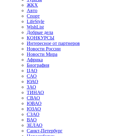
ЖКХ
Авто
Спорт
LifeStyle
WishList
Добрые дела
КОНКУРСЫ
Интересное от партнеров
Новости России
Новости Мира
Африка
Биография
ЦАО
САО
ЮАО
ЗАО
ТИНАО
СВАО
ЮВАО
ЮЗАО
СЗАО
ВАО
ЗЕЛАО
Санкт-Петербург