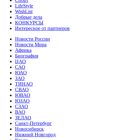
Спорт
LifeStyle
WishList
Добрые дела
КОНКУРСЫ
Интересное от партнеров
Новости России
Новости Мира
Африка
Биография
ЦАО
САО
ЮАО
ЗАО
ТИНАО
СВАО
ЮВАО
ЮЗАО
СЗАО
ВАО
ЗЕЛАО
Санкт-Петербург
Новосибирск
Нижний Новгород