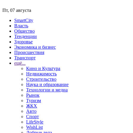
Пт, 07 августа
SmartCity
Власть
Общество
Тенденции
Здоровье
Экономика и бизнес
Происшествия
Транспорт
ещё...
Кино и Культура
Недвижимость
Строительство
Наука и образование
Технологии и медиа
Рынок
Туризм
ЖКХ
Авто
Спорт
LifeStyle
WishList
Добрые дела