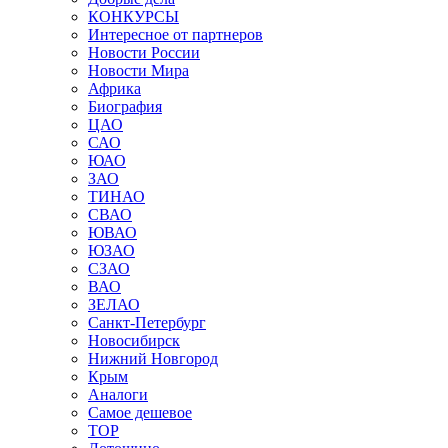
КОНКУРСЫ
Интересное от партнеров
Новости России
Новости Мира
Африка
Биография
ЦАО
САО
ЮАО
ЗАО
ТИНАО
СВАО
ЮВАО
ЮЗАО
СЗАО
ВАО
ЗЕЛАО
Санкт-Петербург
Новосибирск
Нижний Новгород
Крым
Аналоги
Самое дешевое
TOP