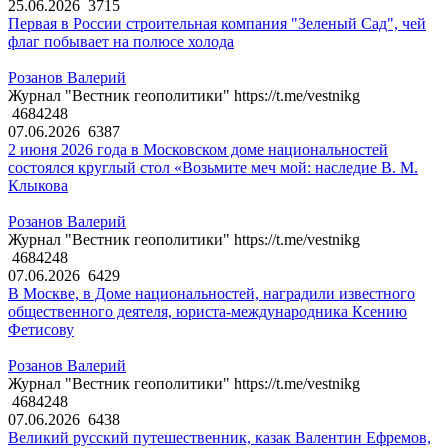
25.06.2026
3715
Первая в России строительная компания "Зеленый Сад", чей
флаг побывает на полюсе холода
Розанов Валерий
Журнал "Вестник геополитики" https://t.me/vestnikg
4684248
07.06.2026
6387
2 июня 2026 года в Московском доме национальностей
состоялся круглый стол «Возьмите меч мой: наследие В. М.
Клыкова
Розанов Валерий
Журнал "Вестник геополитики" https://t.me/vestnikg
4684248
07.06.2026
6429
В Москве, в Доме национальностей, наградили известного
общественного деятеля, юриста-международника Ксению
Фетисову
Розанов Валерий
Журнал "Вестник геополитики" https://t.me/vestnikg
4684248
07.06.2026
6438
Великий русский путешественник, казак Валентин Ефремов,