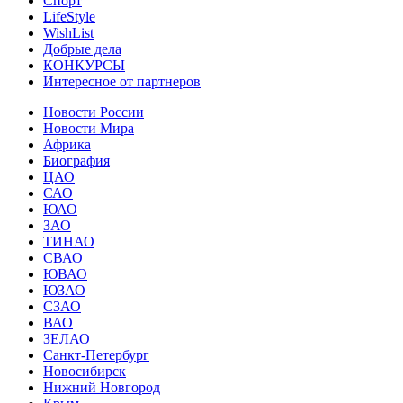
Спорт
LifeStyle
WishList
Добрые дела
КОНКУРСЫ
Интересное от партнеров
Новости России
Новости Мира
Африка
Биография
ЦАО
САО
ЮАО
ЗАО
ТИНАО
СВАО
ЮВАО
ЮЗАО
СЗАО
ВАО
ЗЕЛАО
Санкт-Петербург
Новосибирск
Нижний Новгород