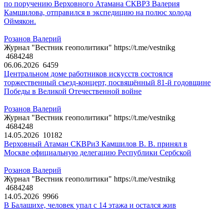
по поручению Верховного Атамана СКВРЗ Валерия
Камшилова, отправился в экспедицию на полюс холода
Оймякон.
Розанов Валерий
Журнал "Вестник геополитики" https://t.me/vestnikg
4684248
06.06.2026
6459
Центральном доме работников искусств состоялся
торжественный съезд-концерт, посвящённый 81-й годовщине
Победы в Великой Отечественной войне
Розанов Валерий
Журнал "Вестник геополитики" https://t.me/vestnikg
4684248
14.05.2026
10182
Верховный Атаман СКВРиЗ Камшилов В. В. принял в
Москве официальную делегацию Республики Сербской
Розанов Валерий
Журнал "Вестник геополитики" https://t.me/vestnikg
4684248
14.05.2026
9966
В Балашихе, человек упал с 14 этажа и остался жив