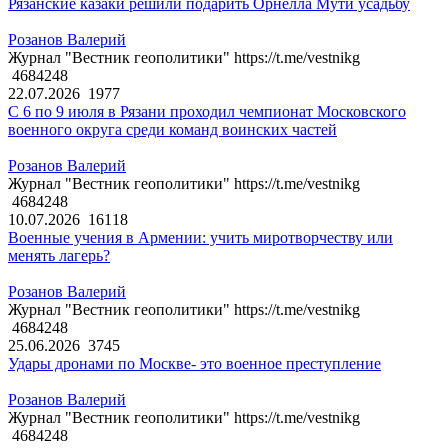
Рязанские казаки решили подарить Орнелла Мути усадьбу
Розанов Валерий
Журнал "Вестник геополитики" https://t.me/vestnikg
4684248
22.07.2026
1977
С 6 по 9 июля в Рязани проходил чемпионат Московского
военного округа среди команд воинских частей
Розанов Валерий
Журнал "Вестник геополитики" https://t.me/vestnikg
4684248
10.07.2026
16118
Военные учения в Армении: учить миротворчеству или
менять лагерь?
Розанов Валерий
Журнал "Вестник геополитики" https://t.me/vestnikg
4684248
25.06.2026
3745
Удары дронами по Москве- это военное преступление
Розанов Валерий
Журнал "Вестник геополитики" https://t.me/vestnikg
4684248