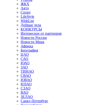
ЖКХ
Авто
Спорт
LifeStyle
WishList
Добрые дела
КОНКУРСЫ
Интересное от партнеров
Новости России
Новости Мира
Африка
Биография
ЦАО
САО
ЮАО
ЗАО
ТИНАО
СВАО
ЮВАО
ЮЗАО
СЗАО
ВАО
ЗЕЛАО
Санкт-Петербург