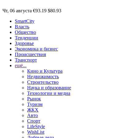
Чт, 06 августа
€93.19
$80.93
SmartCity
Власть
Общество
Тенденции
Здоровье
Экономика и бизнес
Происшествия
Транспорт
ещё...
Кино и Культура
Недвижимость
Строительство
Наука и образование
Технологии и медиа
Рынок
Туризм
ЖКХ
Авто
Спорт
LifeStyle
WishList
Добрые дела