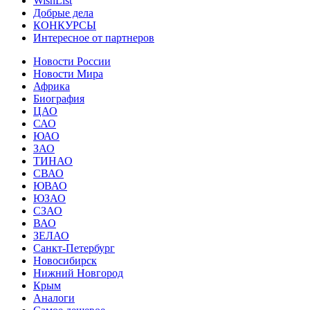
WishList
Добрые дела
КОНКУРСЫ
Интересное от партнеров
Новости России
Новости Мира
Африка
Биография
ЦАО
САО
ЮАО
ЗАО
ТИНАО
СВАО
ЮВАО
ЮЗАО
СЗАО
ВАО
ЗЕЛАО
Санкт-Петербург
Новосибирск
Нижний Новгород
Крым
Аналоги