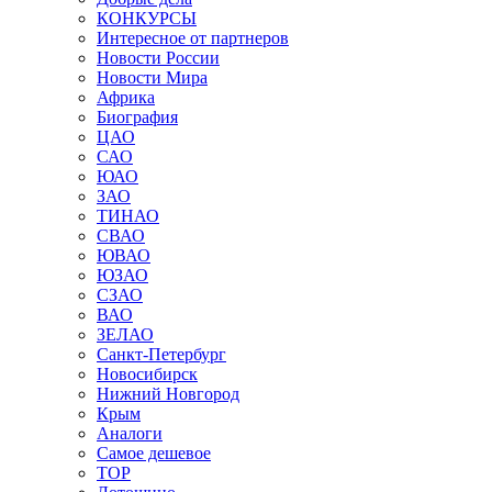
КОНКУРСЫ
Интересное от партнеров
Новости России
Новости Мира
Африка
Биография
ЦАО
САО
ЮАО
ЗАО
ТИНАО
СВАО
ЮВАО
ЮЗАО
СЗАО
ВАО
ЗЕЛАО
Санкт-Петербург
Новосибирск
Нижний Новгород
Крым
Аналоги
Самое дешевое
TOP