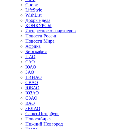
Спорт
LifeStyle
WishList
Добрые дела
КОНКУРСЫ
Интересное от партнеров
Новости России
Новости Мира
Африка
Биография
ЦАО
САО
ЮАО
ЗАО
ТИНАО
СВАО
ЮВАО
ЮЗАО
СЗАО
ВАО
ЗЕЛАО
Санкт-Петербург
Новосибирск
Нижний Новгород