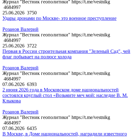
Журнал "Вестник геополитики" https://t.me/vestnikg
4684997
25.06.2026
3750
Удары дронами по Москве- это военное преступление
Розанов Валерий
Журнал "Вестник геополитики" https://t.me/vestnikg
4684997
25.06.2026
3722
Первая в России строительная компания "Зеленый Сад", чей
флаг побывает на полюсе холода
Розанов Валерий
Журнал "Вестник геополитики" https://t.me/vestnikg
4684997
07.06.2026
6393
2 июня 2026 года в Московском доме национальностей
состоялся круглый стол «Возьмите меч мой: наследие В. М.
Клыкова
Розанов Валерий
Журнал "Вестник геополитики" https://t.me/vestnikg
4684997
07.06.2026
6435
В Москве, в Доме национальностей, наградили известного