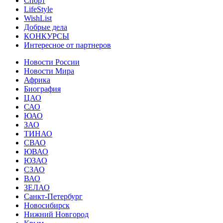
Спорт
LifeStyle
WishList
Добрые дела
КОНКУРСЫ
Интересное от партнеров
Новости России
Новости Мира
Африка
Биография
ЦАО
САО
ЮАО
ЗАО
ТИНАО
СВАО
ЮВАО
ЮЗАО
СЗАО
ВАО
ЗЕЛАО
Санкт-Петербург
Новосибирск
Нижний Новгород