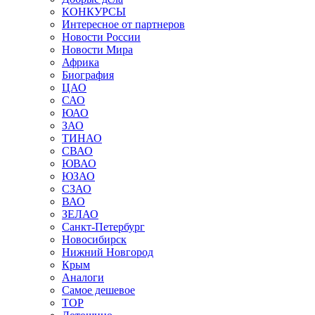
КОНКУРСЫ
Интересное от партнеров
Новости России
Новости Мира
Африка
Биография
ЦАО
САО
ЮАО
ЗАО
ТИНАО
СВАО
ЮВАО
ЮЗАО
СЗАО
ВАО
ЗЕЛАО
Санкт-Петербург
Новосибирск
Нижний Новгород
Крым
Аналоги
Самое дешевое
TOP