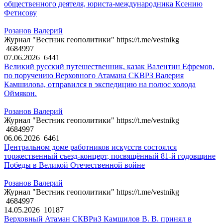
общественного деятеля, юриста-международника Ксению
Фетисову
Розанов Валерий
Журнал "Вестник геополитики" https://t.me/vestnikg
4684997
07.06.2026
6441
Великий русский путешественник, казак Валентин Ефремов,
по поручению Верховного Атамана СКВРЗ Валерия
Камшилова, отправился в экспедицию на полюс холода
Оймякон.
Розанов Валерий
Журнал "Вестник геополитики" https://t.me/vestnikg
4684997
06.06.2026
6461
Центральном доме работников искусств состоялся
торжественный съезд-концерт, посвящённый 81-й годовщине
Победы в Великой Отечественной войне
Розанов Валерий
Журнал "Вестник геополитики" https://t.me/vestnikg
4684997
14.05.2026
10187
Верховный Атаман СКВРиЗ Камшилов В. В. принял в