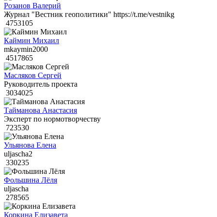
Розанов Валерий
Журнал "Вестник геополитики" https://t.me/vestnikg
4753105
Каймин Михаил
mkaymin2000
4517865
Масляков Сергей
Руководитель проекта
3034025
Тайманова Анастасия
Эксперт по нормотворчеству
723530
Ульянова Елена
uljascha2
330235
Фольшина Лёля
uljascha
278565
Коркина Елизавета