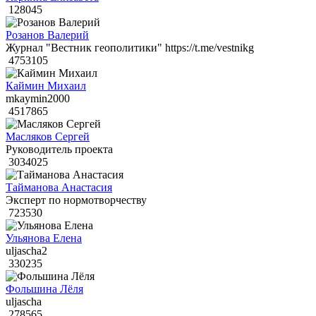
128045
Розанов Валерий
Журнал "Вестник геополитики" https://t.me/vestnikg
4753105
Каймин Михаил
mkaymin2000
4517865
Масляков Сергей
Руководитель проекта
3034025
Тайманова Анастасия
Эксперт по нормотворчеству
723530
Ульянова Елена
uljascha2
330235
Фольшина Лёля
uljascha
278565