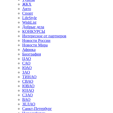
ЖКХ
Авто
Спорт
LifeStyle
WishList
Добрые дела
КОНКУРСЫ
Интересное от партнеров
Новости России
Новости Мира
Африка
Биография
ЦАО
САО
ЮАО
ЗАО
ТИНАО
СВАО
ЮВАО
ЮЗАО
СЗАО
ВАО
ЗЕЛАО
Санкт-Петербург