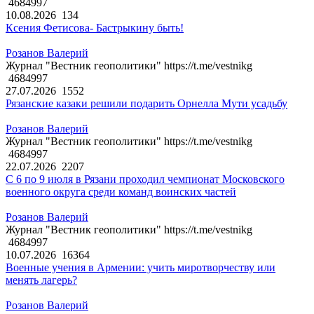
4684997
10.08.2026
134
Ксения Фетисова- Бастрыкину быть!
Розанов Валерий
Журнал "Вестник геополитики" https://t.me/vestnikg
4684997
27.07.2026
1552
Рязанские казаки решили подарить Орнелла Мути усадьбу
Розанов Валерий
Журнал "Вестник геополитики" https://t.me/vestnikg
4684997
22.07.2026
2207
С 6 по 9 июля в Рязани проходил чемпионат Московского
военного округа среди команд воинских частей
Розанов Валерий
Журнал "Вестник геополитики" https://t.me/vestnikg
4684997
10.07.2026
16364
Военные учения в Армении: учить миротворчеству или
менять лагерь?
Розанов Валерий