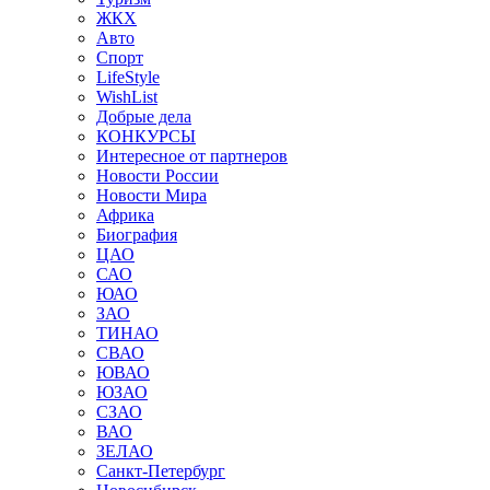
ЖКХ
Авто
Спорт
LifeStyle
WishList
Добрые дела
КОНКУРСЫ
Интересное от партнеров
Новости России
Новости Мира
Африка
Биография
ЦАО
САО
ЮАО
ЗАО
ТИНАО
СВАО
ЮВАО
ЮЗАО
СЗАО
ВАО
ЗЕЛАО
Санкт-Петербург