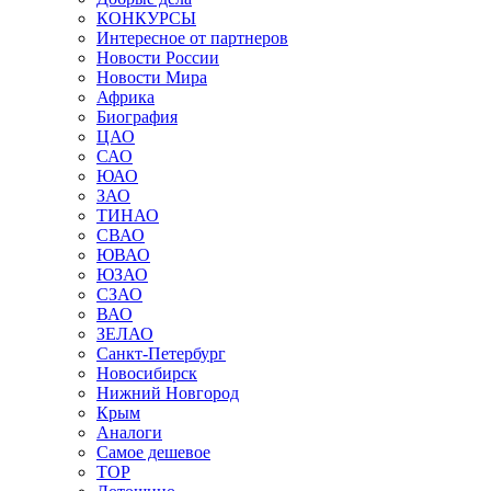
КОНКУРСЫ
Интересное от партнеров
Новости России
Новости Мира
Африка
Биография
ЦАО
САО
ЮАО
ЗАО
ТИНАО
СВАО
ЮВАО
ЮЗАО
СЗАО
ВАО
ЗЕЛАО
Санкт-Петербург
Новосибирск
Нижний Новгород
Крым
Аналоги
Самое дешевое
TOP