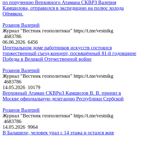
по поручению Верховного Атамана СКВРЗ Валерия
Камшилова, отправился в экспедицию на полюс холода
Оймякон.
Розанов Валерий
Журнал "Вестник геополитики" https://t.me/vestnikg
4683786
06.06.2026
6456
Центральном доме работников искусств состоялся
торжественный съезд-концерт, посвящённый 81-й годовщине
Победы в Великой Отечественной войне
Розанов Валерий
Журнал "Вестник геополитики" https://t.me/vestnikg
4683786
14.05.2026
10179
Верховный Атаман СКВРиЗ Камшилов В. В. принял в
Москве официальную делегацию Республики Сербской
Розанов Валерий
Журнал "Вестник геополитики" https://t.me/vestnikg
4683786
14.05.2026
9964
В Балашихе, человек упал с 14 этажа и остался жив