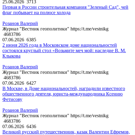
25.06.2026
3713
Первая в России строительная компания "Зеленый Сад", чей
флаг побывает на полюсе холода
Розанов Валерий
Журнал "Вестник геополитики" https://t.me/vestnikg
4683786
07.06.2026
6385
2 июня 2026 года в Московском доме национальностей
состоялся круглый стол «Возьмите меч мой: наследие В. М.
Клыкова
Розанов Валерий
Журнал "Вестник геополитики" https://t.me/vestnikg
4683786
07.06.2026
6427
В Москве, в Доме национальностей, наградили известного
общественного деятеля, юриста-международника Ксению
Фетисову
Розанов Валерий
Журнал "Вестник геополитики" https://t.me/vestnikg
4683786
07.06.2026
6436
Великий русский путешественник, казак Валентин Ефремов,