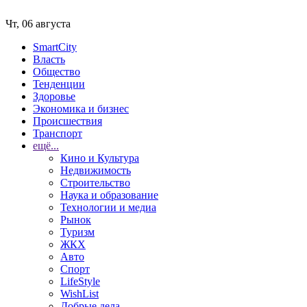
Чт, 06 августа
SmartCity
Власть
Общество
Тенденции
Здоровье
Экономика и бизнес
Происшествия
Транспорт
ещё...
Кино и Культура
Недвижимость
Строительство
Наука и образование
Технологии и медиа
Рынок
Туризм
ЖКХ
Авто
Спорт
LifeStyle
WishList
Добрые дела