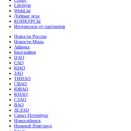
Спорт
LifeStyle
WishList
Добрые дела
КОНКУРСЫ
Интересное от партнеров
Новости России
Новости Мира
Африка
Биография
ЦАО
САО
ЮАО
ЗАО
ТИНАО
СВАО
ЮВАО
ЮЗАО
СЗАО
ВАО
ЗЕЛАО
Санкт-Петербург
Новосибирск
Нижний Новгород