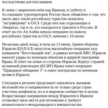
последствиям для пассажиров.
В связи с закрытием неба над Ираном, в субботу в
Ассоциации туроператоров России было объявлено о том, что
около двух тысяч российских туристов оказались
"застрявшими" в ОАЭ. Среди них как отдыхающие в
Эмиратах, так и те, кто находился в транзите в Россию. В
ответ на это Air Arabia начала операцию по вывозу
российских туристов из ОАЭ, начиная с 16 июня.
Несколько дней назад, в ночь на 13 июня, Армия обороны
Израиля (ЦАХАЛ) запустила масштабную операцию под
названием "Восстающий лев", в рамках которой ВВС Израиля
наносят удары по военным объектам и ядерной программе
Ирана. В ответ на атаки со стороны Израиля, Корпус стражей
исламской революции (КСИР) Ирана начал операцию
"Правдивое обещание 3" и нанес контратаки по военным
целям в Израиле.
Ситуация в регионе продолжает накаляться, вызывая
беспокойство и напряженность не только среди стран-
участниц конфликта, но и в мировом сообществе в целом.
Возрастающие напряжения между Израилем и Ираном
оставляют мало места для оптимизма и требуют
внимательного международного вмешательства.