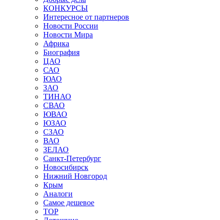
КОНКУРСЫ
Интересное от партнеров
Новости России
Новости Мира
Африка
Биография
ЦАО
САО
ЮАО
ЗАО
ТИНАО
СВАО
ЮВАО
ЮЗАО
СЗАО
ВАО
ЗЕЛАО
Санкт-Петербург
Новосибирск
Нижний Новгород
Крым
Аналоги
Самое дешевое
TOP