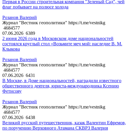
Первая в России строительная компания "Зеленый Сад", чей
флаг побывает на полюсе холода
Розанов Валерий
Журнал "Вестник геополитики" https://t.me/vestnikg
4684577
07.06.2026
6389
2 июня 2026 года в Московском доме национальностей
состоялся круглый стол «Возьмите меч мой: наследие В. М.
Клыкова
Розанов Валерий
Журнал "Вестник геополитики" https://t.me/vestnikg
4684577
07.06.2026
6431
В Москве, в Доме национальностей, наградили известного
общественного деятеля, юриста-международника Ксению
Фетисову
Розанов Валерий
Журнал "Вестник геополитики" https://t.me/vestnikg
4684577
07.06.2026
6438
Великий русский путешественник, казак Валентин Ефремов,
по поручению Верховного Атамана СКВРЗ Валерия