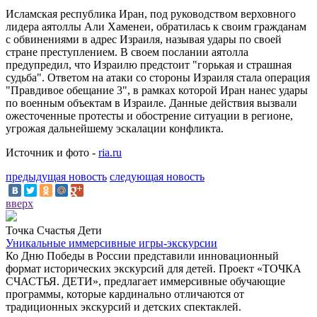
Исламская республика Иран, под руководством верховного
лидера аятоллы Али Хаменеи, обратилась к своим гражданам
с обвинениями в адрес Израиля, называя удары по своей
стране преступлением. В своем послании аятолла
предупредил, что Израилю предстоит "горькая и страшная
судьба". Ответом на атаки со стороны Израиля стала операция
"Правдивое обещание 3", в рамках которой Иран нанес удары
по военным объектам в Израиле. Данные действия вызвали
ожесточенные протесты и обострение ситуации в регионе,
угрожая дальнейшему эскалации конфликта.
Источник и фото -
ria.ru
предыдущая новость
следующая новость
вверх
Точка Счастья Дети
Уникальные иммерсивные игры-экскурсии
Ко Дню Победы в России представили инновационный
формат исторических экскурсий для детей. Проект «ТОЧКА
СЧАСТЬЯ. ДЕТИ», предлагает иммерсивные обучающие
программы, которые кардинально отличаются от
традиционных экскурсий и детских спектаклей.