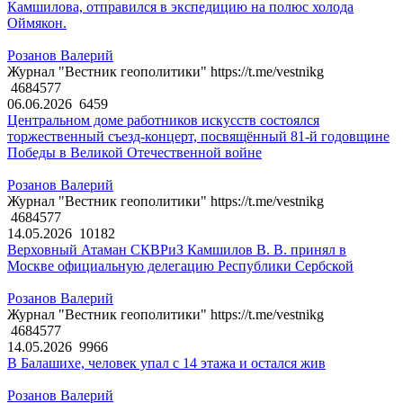
Камшилова, отправился в экспедицию на полюс холода
Оймякон.
Розанов Валерий
Журнал "Вестник геополитики" https://t.me/vestnikg
4684577
06.06.2026
6459
Центральном доме работников искусств состоялся
торжественный съезд-концерт, посвящённый 81-й годовщине
Победы в Великой Отечественной войне
Розанов Валерий
Журнал "Вестник геополитики" https://t.me/vestnikg
4684577
14.05.2026
10182
Верховный Атаман СКВРиЗ Камшилов В. В. принял в
Москве официальную делегацию Республики Сербской
Розанов Валерий
Журнал "Вестник геополитики" https://t.me/vestnikg
4684577
14.05.2026
9966
В Балашихе, человек упал с 14 этажа и остался жив
Розанов Валерий