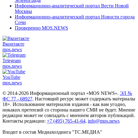
Зеленограда
Информационно-аналитический портал Вести Новой
Москвы
Информационно-аналитический портал Новости города
Сочи
Проверенно MOS.NEWS
Вконтакте
mos.
news
Telegram
mos.
news
YouTube
mos.
news
© 2014-2026 Информационный портал «MOS NEWS».
ЭЛ №
ФС 77 - 68927
. Настоящий ресурс может содержать материалы
18+. Использование материалов издания - как вам угодно,
никаких претензий со стороны нашего СМИ не будет. Мнение
редакции может не совпадать с мнением авторов публикаций.
Контакты редакции:
+7 (495) 765-41-64
,
info@mos.news
Входит в состав Медиахолдинга "ТС.МЕДИА"