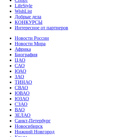
Спорт
LifeStyle
WishList
Добрые дела
КОНКУРСЫ
Интересное от партнеров
Новости России
Новости Мира
Африка
Биография
ЦАО
САО
ЮАО
ЗАО
ТИНАО
СВАО
ЮВАО
ЮЗАО
СЗАО
ВАО
ЗЕЛАО
Санкт-Петербург
Новосибирск
Нижний Новгород