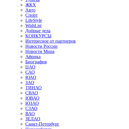
ЖКХ
Авто
Спорт
LifeStyle
WishList
Добрые дела
КОНКУРСЫ
Интересное от партнеров
Новости России
Новости Мира
Африка
Биография
ЦАО
САО
ЮАО
ЗАО
ТИНАО
СВАО
ЮВАО
ЮЗАО
СЗАО
ВАО
ЗЕЛАО
Санкт-Петербург