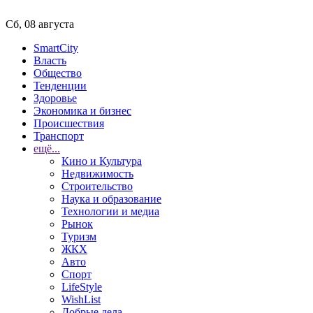
Сб, 08 августа
SmartCity
Власть
Общество
Тенденции
Здоровье
Экономика и бизнес
Происшествия
Транспорт
ещё...
Кино и Культура
Недвижимость
Строительство
Наука и образование
Технологии и медиа
Рынок
Туризм
ЖКХ
Авто
Спорт
LifeStyle
WishList
Добрые дела