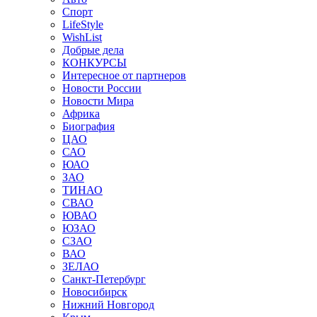
Спорт
LifeStyle
WishList
Добрые дела
КОНКУРСЫ
Интересное от партнеров
Новости России
Новости Мира
Африка
Биография
ЦАО
САО
ЮАО
ЗАО
ТИНАО
СВАО
ЮВАО
ЮЗАО
СЗАО
ВАО
ЗЕЛАО
Санкт-Петербург
Новосибирск
Нижний Новгород