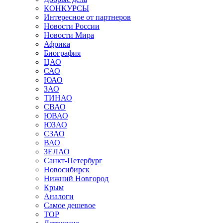
КОНКУРСЫ
Интересное от партнеров
Новости России
Новости Мира
Африка
Биография
ЦАО
САО
ЮАО
ЗАО
ТИНАО
СВАО
ЮВАО
ЮЗАО
СЗАО
ВАО
ЗЕЛАО
Санкт-Петербург
Новосибирск
Нижний Новгород
Крым
Аналоги
Самое дешевое
TOP