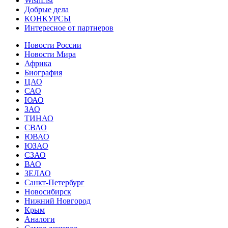
WishList
Добрые дела
КОНКУРСЫ
Интересное от партнеров
Новости России
Новости Мира
Африка
Биография
ЦАО
САО
ЮАО
ЗАО
ТИНАО
СВАО
ЮВАО
ЮЗАО
СЗАО
ВАО
ЗЕЛАО
Санкт-Петербург
Новосибирск
Нижний Новгород
Крым
Аналоги