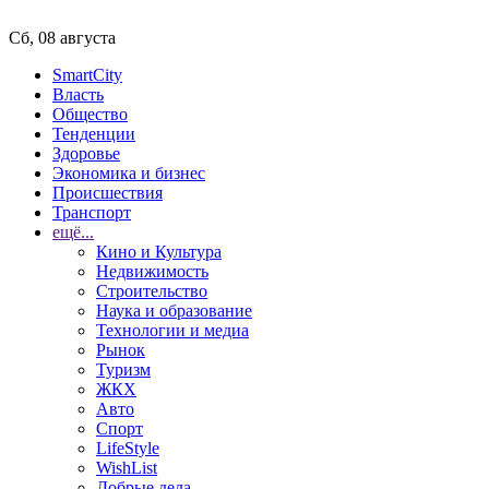
Сб, 08 августа
SmartCity
Власть
Общество
Тенденции
Здоровье
Экономика и бизнес
Происшествия
Транспорт
ещё...
Кино и Культура
Недвижимость
Строительство
Наука и образование
Технологии и медиа
Рынок
Туризм
ЖКХ
Авто
Спорт
LifeStyle
WishList
Добрые дела