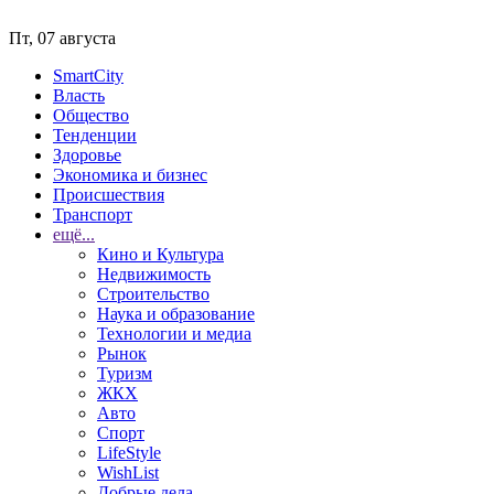
Пт, 07 августа
SmartCity
Власть
Общество
Тенденции
Здоровье
Экономика и бизнес
Происшествия
Транспорт
ещё...
Кино и Культура
Недвижимость
Строительство
Наука и образование
Технологии и медиа
Рынок
Туризм
ЖКХ
Авто
Спорт
LifeStyle
WishList
Добрые дела