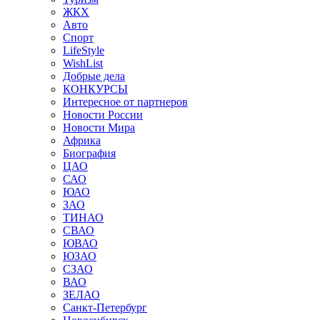
ЖКХ
Авто
Спорт
LifeStyle
WishList
Добрые дела
КОНКУРСЫ
Интересное от партнеров
Новости России
Новости Мира
Африка
Биография
ЦАО
САО
ЮАО
ЗАО
ТИНАО
СВАО
ЮВАО
ЮЗАО
СЗАО
ВАО
ЗЕЛАО
Санкт-Петербург