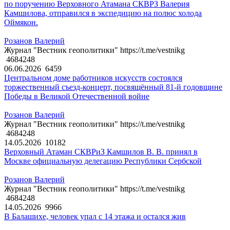
по поручению Верховного Атамана СКВРЗ Валерия
Камшилова, отправился в экспедицию на полюс холода
Оймякон.
Розанов Валерий
Журнал "Вестник геополитики" https://t.me/vestnikg
4684248
06.06.2026
6459
Центральном доме работников искусств состоялся
торжественный съезд-концерт, посвящённый 81-й годовщине
Победы в Великой Отечественной войне
Розанов Валерий
Журнал "Вестник геополитики" https://t.me/vestnikg
4684248
14.05.2026
10182
Верховный Атаман СКВРиЗ Камшилов В. В. принял в
Москве официальную делегацию Республики Сербской
Розанов Валерий
Журнал "Вестник геополитики" https://t.me/vestnikg
4684248
14.05.2026
9966
В Балашихе, человек упал с 14 этажа и остался жив