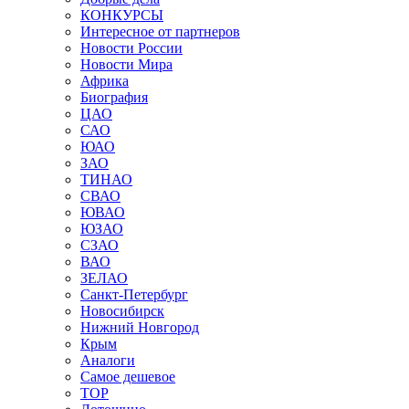
КОНКУРСЫ
Интересное от партнеров
Новости России
Новости Мира
Африка
Биография
ЦАО
САО
ЮАО
ЗАО
ТИНАО
СВАО
ЮВАО
ЮЗАО
СЗАО
ВАО
ЗЕЛАО
Санкт-Петербург
Новосибирск
Нижний Новгород
Крым
Аналоги
Самое дешевое
TOP