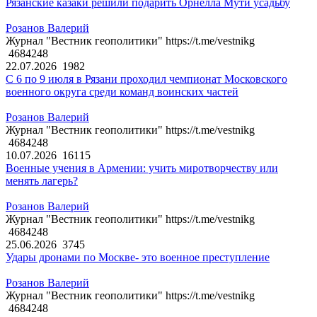
Рязанские казаки решили подарить Орнелла Мути усадьбу
Розанов Валерий
Журнал "Вестник геополитики" https://t.me/vestnikg
4684248
22.07.2026
1982
С 6 по 9 июля в Рязани проходил чемпионат Московского
военного округа среди команд воинских частей
Розанов Валерий
Журнал "Вестник геополитики" https://t.me/vestnikg
4684248
10.07.2026
16115
Военные учения в Армении: учить миротворчеству или
менять лагерь?
Розанов Валерий
Журнал "Вестник геополитики" https://t.me/vestnikg
4684248
25.06.2026
3745
Удары дронами по Москве- это военное преступление
Розанов Валерий
Журнал "Вестник геополитики" https://t.me/vestnikg
4684248