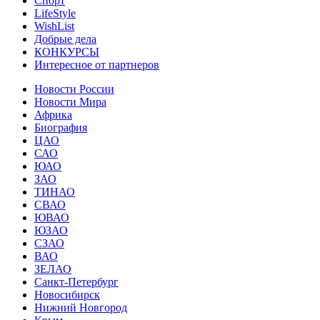
Спорт
LifeStyle
WishList
Добрые дела
КОНКУРСЫ
Интересное от партнеров
Новости России
Новости Мира
Африка
Биография
ЦАО
САО
ЮАО
ЗАО
ТИНАО
СВАО
ЮВАО
ЮЗАО
СЗАО
ВАО
ЗЕЛАО
Санкт-Петербург
Новосибирск
Нижний Новгород