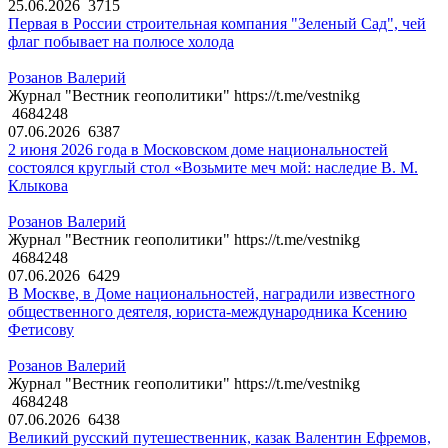
25.06.2026
3715
Первая в России строительная компания "Зеленый Сад", чей
флаг побывает на полюсе холода
Розанов Валерий
Журнал "Вестник геополитики" https://t.me/vestnikg
4684248
07.06.2026
6387
2 июня 2026 года в Московском доме национальностей
состоялся круглый стол «Возьмите меч мой: наследие В. М.
Клыкова
Розанов Валерий
Журнал "Вестник геополитики" https://t.me/vestnikg
4684248
07.06.2026
6429
В Москве, в Доме национальностей, наградили известного
общественного деятеля, юриста-международника Ксению
Фетисову
Розанов Валерий
Журнал "Вестник геополитики" https://t.me/vestnikg
4684248
07.06.2026
6438
Великий русский путешественник, казак Валентин Ефремов,