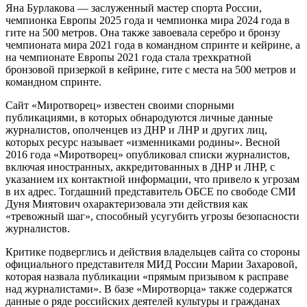
Яна Бурлакова — заслуженный мастер спорта России,
чемпионка Европы 2025 года и чемпионка мира 2024 года в
гите на 500 метров. Она также завоевала серебро и бронзу
чемпионата мира 2021 года в командном спринте и кейрине, а
на чемпионате Европы 2021 года стала трехкратной
бронзовой призеркой в кейрине, гите с места на 500 метров и
командном спринте.
Сайт «Миротворец» известен своими спорными
публикациями, в которых обнародуются личные данные
журналистов, ополченцев из ДНР и ЛНР и других лиц,
которых ресурс называет «изменниками родины». Весной
2016 года «Миротворец» опубликовал списки журналистов,
включая иностранных, аккредитованных в ДНР и ЛНР, с
указанием их контактной информации, что привело к угрозам
в их адрес. Тогдашний представитель ОБСЕ по свободе СМИ
Дуня Миятович охарактеризовала эти действия как
«тревожный шаг», способный усугубить угрозы безопасности
журналистов.
Критике подверглись и действия владельцев сайта со стороны
официального представителя МИД России Марии Захаровой,
которая назвала публикации «прямым призывом к расправе
над журналистами». В базе «Миротворца» также содержатся
данные о ряде российских деятелей культуры и гражданах