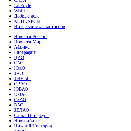
Спорт
LifeStyle
WishList
Добрые дела
КОНКУРСЫ
Интересное от партнеров
Новости России
Новости Мира
Африка
Биография
ЦАО
САО
ЮАО
ЗАО
ТИНАО
СВАО
ЮВАО
ЮЗАО
СЗАО
ВАО
ЗЕЛАО
Санкт-Петербург
Новосибирск
Нижний Новгород