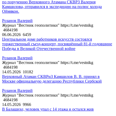
по поручению Верховного Атамана СКВРЗ Валерия
Камшилова, отправился в экспедицию на полюс холода
Оймякон.
Розанов Валерий
Журнал "Вестник геополитики" https://t.me/vestnikg
4684198
06.06.2026
6459
Центральном доме работников искусств состоялся
торжественный съезд-концерт, посвящённый 81-й годовщине
Победы в Великой Отечественной войне
Розанов Валерий
Журнал "Вестник геополитики" https://t.me/vestnikg
4684198
14.05.2026
10182
Верховный Атаман СКВРиЗ Камшилов В. В. принял в
Москве официальную делегацию Республики Сербской
Розанов Валерий
Журнал "Вестник геополитики" https://t.me/vestnikg
4684198
14.05.2026
9966
В Балашихе, человек упал с 14 этажа и остался жив