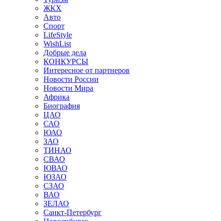
ЖКХ
Авто
Спорт
LifeStyle
WishList
Добрые дела
КОНКУРСЫ
Интересное от партнеров
Новости России
Новости Мира
Африка
Биография
ЦАО
САО
ЮАО
ЗАО
ТИНАО
СВАО
ЮВАО
ЮЗАО
СЗАО
ВАО
ЗЕЛАО
Санкт-Петербург