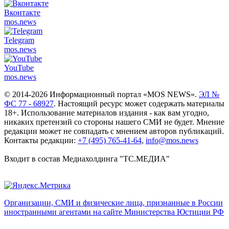
Вконтакте
mos.
news
Telegram
mos.
news
YouTube
mos.
news
© 2014-2026 Информационный портал «MOS NEWS».
ЭЛ №
ФС 77 - 68927
. Настоящий ресурс может содержать материалы
18+. Использование материалов издания - как вам угодно,
никаких претензий со стороны нашего СМИ не будет. Мнение
редакции может не совпадать с мнением авторов публикаций.
Контакты редакции:
+7 (495) 765-41-64
,
info@mos.news
Входит в состав Медиахолдинга "ТС.МЕДИА"
Организации, СМИ и физические лица, признанные в России
иностранными агентами на сайте Министерства Юстиции РФ