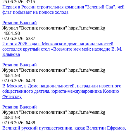
25.06.2026
3715
Первая в России строительная компания "Зеленый Сад", чей
флаг побывает на полюсе холода
Розанов Валерий
Журнал "Вестник геополитики" https://t.me/vestnikg
4684198
07.06.2026
6387
2 июня 2026 года в Московском доме национальностей
состоялся круглый стол «Возьмите меч мой: наследие В. М.
Клыкова
Розанов Валерий
Журнал "Вестник геополитики" https://t.me/vestnikg
4684198
07.06.2026
6429
В Москве, в Доме национальностей, наградили известного
общественного деятеля, юриста-международника Ксению
Фетисову
Розанов Валерий
Журнал "Вестник геополитики" https://t.me/vestnikg
4684198
07.06.2026
6438
Великий русский путешественник, казак Валентин Ефремов,