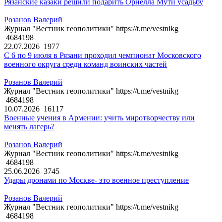
Рязанские казаки решили подарить Орнелла Мути усадьбу
Розанов Валерий
Журнал "Вестник геополитики" https://t.me/vestnikg
4684198
22.07.2026
1977
С 6 по 9 июля в Рязани проходил чемпионат Московского
военного округа среди команд воинских частей
Розанов Валерий
Журнал "Вестник геополитики" https://t.me/vestnikg
4684198
10.07.2026
16117
Военные учения в Армении: учить миротворчеству или
менять лагерь?
Розанов Валерий
Журнал "Вестник геополитики" https://t.me/vestnikg
4684198
25.06.2026
3745
Удары дронами по Москве- это военное преступление
Розанов Валерий
Журнал "Вестник геополитики" https://t.me/vestnikg
4684198