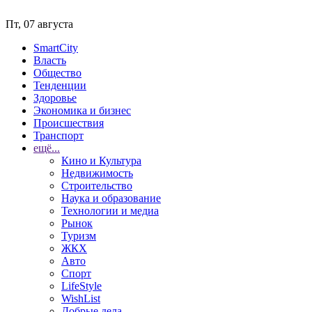
Пт, 07 августа
SmartCity
Власть
Общество
Тенденции
Здоровье
Экономика и бизнес
Происшествия
Транспорт
ещё...
Кино и Культура
Недвижимость
Строительство
Наука и образование
Технологии и медиа
Рынок
Туризм
ЖКХ
Авто
Спорт
LifeStyle
WishList
Добрые дела