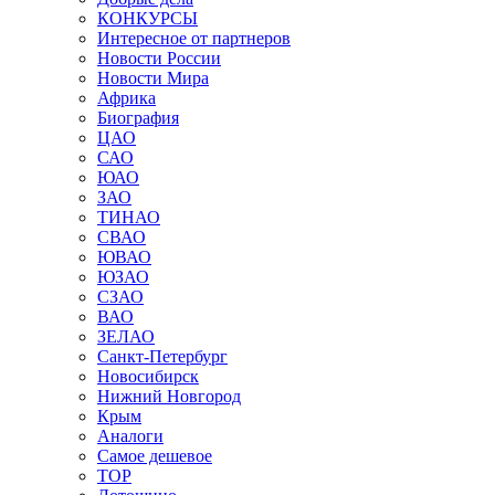
КОНКУРСЫ
Интересное от партнеров
Новости России
Новости Мира
Африка
Биография
ЦАО
САО
ЮАО
ЗАО
ТИНАО
СВАО
ЮВАО
ЮЗАО
СЗАО
ВАО
ЗЕЛАО
Санкт-Петербург
Новосибирск
Нижний Новгород
Крым
Аналоги
Самое дешевое
TOP