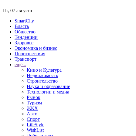
Пт, 07 августа
SmartCity
Власть
Общество
Тенденции
Здоровье
Экономика и бизнес
Происшествия
Транспорт
ещё...
Кино и Культура
Недвижимость
Строительство
Наука и образование
Технологии и медиа
Рынок
Туризм
ЖКХ
Авто
Спорт
LifeStyle
WishList
Добрые дела