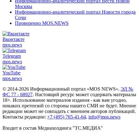
Информационно-аналитический портал Вести Новой
Москвы
Информационно-аналитический портал Новости города
Сочи
Проверенно MOS.NEWS
Вконтакте
mos.
news
Telegram
mos.
news
YouTube
mos.
news
© 2014-2026 Информационный портал «MOS NEWS».
ЭЛ №
ФС 77 - 68927
. Настоящий ресурс может содержать материалы
18+. Использование материалов издания - как вам угодно,
никаких претензий со стороны нашего СМИ не будет. Мнение
редакции может не совпадать с мнением авторов публикаций.
Контакты редакции:
+7 (495) 765-41-64
,
info@mos.news
Входит в состав Медиахолдинга "ТС.МЕДИА"