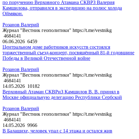
по поручению Верховного Атамана СКВРЗ Валерия
Камшилова, отправился в экспедицию на полюс холода
Оймякон.
Розанов Валерий
Журнал "Вестник геополитики" https://t.me/vestnikg
4684141
06.06.2026
6459
Центральном доме работников искусств состоялся
торжественный съезд-концерт, посвящённый 81-й годовщине
Победы в Великой Отечественной войне
Розанов Валерий
Журнал "Вестник геополитики" https://t.me/vestnikg
4684141
14.05.2026
10182
Верховный Атаман СКВРиЗ Камшилов В. В. принял в
Москве официальную делегацию Республики Сербской
Розанов Валерий
Журнал "Вестник геополитики" https://t.me/vestnikg
4684141
14.05.2026
9966
В Балашихе, человек упал с 14 этажа и остался жив