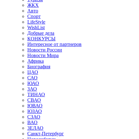
ЖКХ
Авто
Спорт
LifeStyle
WishList
Добрые дела
КОНКУРСЫ
Интересное от партнеров
Новости России
Новости Мира
Африка
Биография
ЦАО
САО
ЮАО
ЗАО
ТИНАО
СВАО
ЮВАО
ЮЗАО
СЗАО
ВАО
ЗЕЛАО
Санкт-Петербург