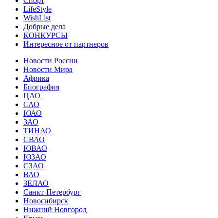
Спорт
LifeStyle
WishList
Добрые дела
КОНКУРСЫ
Интересное от партнеров
Новости России
Новости Мира
Африка
Биография
ЦАО
САО
ЮАО
ЗАО
ТИНАО
СВАО
ЮВАО
ЮЗАО
СЗАО
ВАО
ЗЕЛАО
Санкт-Петербург
Новосибирск
Нижний Новгород