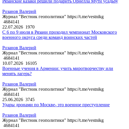
Рязанские казаки решили подарить Орнелла Мути усадьбу
Розанов Валерий
Журнал "Вестник геополитики" https://t.me/vestnikg
4684141
22.07.2026
1970
С 6 по 9 июля в Рязани проходил чемпионат Московского
военного округа среди команд воинских частей
Розанов Валерий
Журнал "Вестник геополитики" https://t.me/vestnikg
4684141
10.07.2026
16105
Военные учения в Армении: учить миротворчеству или
менять лагерь?
Розанов Валерий
Журнал "Вестник геополитики" https://t.me/vestnikg
4684141
25.06.2026
3745
Удары дронами по Москве- это военное преступление
Розанов Валерий
Журнал "Вестник геополитики" https://t.me/vestnikg
4684141