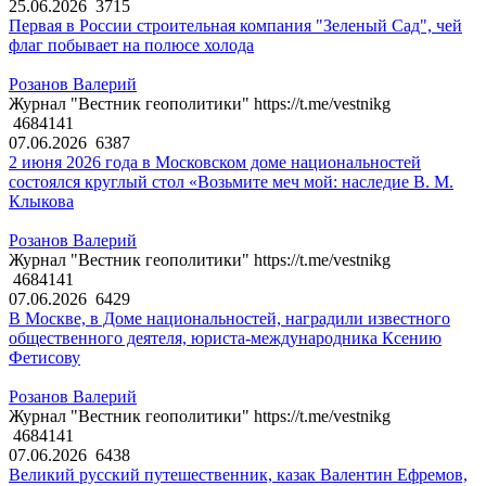
25.06.2026
3715
Первая в России строительная компания "Зеленый Сад", чей
флаг побывает на полюсе холода
Розанов Валерий
Журнал "Вестник геополитики" https://t.me/vestnikg
4684141
07.06.2026
6387
2 июня 2026 года в Московском доме национальностей
состоялся круглый стол «Возьмите меч мой: наследие В. М.
Клыкова
Розанов Валерий
Журнал "Вестник геополитики" https://t.me/vestnikg
4684141
07.06.2026
6429
В Москве, в Доме национальностей, наградили известного
общественного деятеля, юриста-международника Ксению
Фетисову
Розанов Валерий
Журнал "Вестник геополитики" https://t.me/vestnikg
4684141
07.06.2026
6438
Великий русский путешественник, казак Валентин Ефремов,