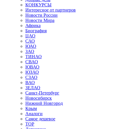
КОНКУРСЫ
Интересное от партнеров
Новости России
Новости Мира
Африка
Биография
ЦАО
САО
ЮАО
ЗАО
ТИНАО
СВАО
ЮВАО
ЮЗАО
СЗАО
ВАО
ЗЕЛАО
Санкт-Петербург
Новосибирск
Нижний Новгород
Крым
Аналоги
Самое дешевое
TOP