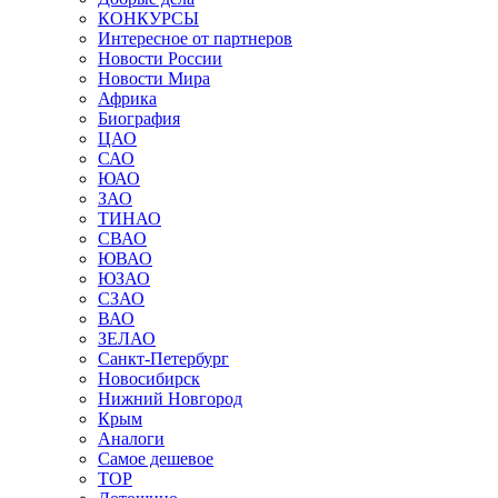
КОНКУРСЫ
Интересное от партнеров
Новости России
Новости Мира
Африка
Биография
ЦАО
САО
ЮАО
ЗАО
ТИНАО
СВАО
ЮВАО
ЮЗАО
СЗАО
ВАО
ЗЕЛАО
Санкт-Петербург
Новосибирск
Нижний Новгород
Крым
Аналоги
Самое дешевое
TOP