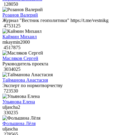
128050
Розанов Валерий
Журнал "Вестник геополитики" https://t.me/vestnikg
4753125
Каймин Михаил
mkaymin2000
4517875
Масляков Сергей
Руководитель проекта
3034025
Тайманова Анастасия
Эксперт по нормотворчеству
723530
Ульянова Елена
uljascha2
330235
Фольшина Лёля
uljascha
278565