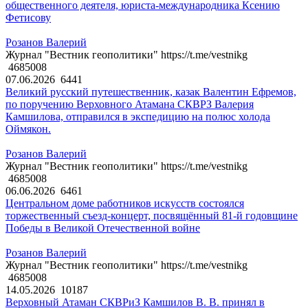
общественного деятеля, юриста-международника Ксению
Фетисову
Розанов Валерий
Журнал "Вестник геополитики" https://t.me/vestnikg
4685008
07.06.2026
6441
Великий русский путешественник, казак Валентин Ефремов,
по поручению Верховного Атамана СКВРЗ Валерия
Камшилова, отправился в экспедицию на полюс холода
Оймякон.
Розанов Валерий
Журнал "Вестник геополитики" https://t.me/vestnikg
4685008
06.06.2026
6461
Центральном доме работников искусств состоялся
торжественный съезд-концерт, посвящённый 81-й годовщине
Победы в Великой Отечественной войне
Розанов Валерий
Журнал "Вестник геополитики" https://t.me/vestnikg
4685008
14.05.2026
10187
Верховный Атаман СКВРиЗ Камшилов В. В. принял в