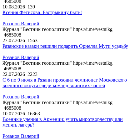
4685008
10.08.2026
139
Ксения Фетисова- Бастрыкину быть!
Розанов Валерий
Журнал "Вестник геополитики" https://t.me/vestnikg
4685008
27.07.2026
1563
Рязанские казаки решили подарить Орнелла Мути усадьбу
Розанов Валерий
Журнал "Вестник геополитики" https://t.me/vestnikg
4685008
22.07.2026
2223
С 6 по 9 июля в Рязани проходил чемпионат Московского
военного округа среди команд воинских частей
Розанов Валерий
Журнал "Вестник геополитики" https://t.me/vestnikg
4685008
10.07.2026
16363
Военные учения в Армении: учить миротворчеству или
менять лагерь?
Розанов Валерий