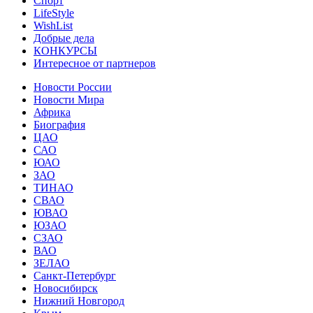
Спорт
LifeStyle
WishList
Добрые дела
КОНКУРСЫ
Интересное от партнеров
Новости России
Новости Мира
Африка
Биография
ЦАО
САО
ЮАО
ЗАО
ТИНАО
СВАО
ЮВАО
ЮЗАО
СЗАО
ВАО
ЗЕЛАО
Санкт-Петербург
Новосибирск
Нижний Новгород