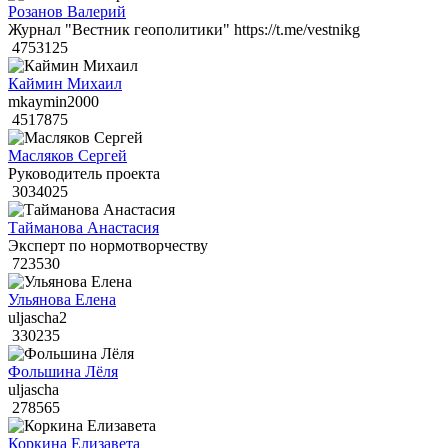
Розанов Валерий
Журнал "Вестник геополитики" https://t.me/vestnikg
4753125
Каймин Михаил
mkaymin2000
4517875
Масляков Сергей
Руководитель проекта
3034025
Тайманова Анастасия
Эксперт по нормотворчеству
723530
Ульянова Елена
uljascha2
330235
Фольшина Лёля
uljascha
278565
Коркина Елизавета