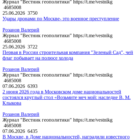
Журнал "Вестник геополитики" https://t.me/vestnikg
4685008
25.06.2026
3750
Удары дронами по Москве- это военное преступление
Розанов Валерий
Журнал "Вестник геополитики" https://t.me/vestnikg
4685008
25.06.2026
3722
Первая в России строительная компания "Зеленый Сад", чей
флаг побывает на полюсе холода
Розанов Валерий
Журнал "Вестник геополитики" https://t.me/vestnikg
4685008
07.06.2026
6393
2 июня 2026 года в Московском доме национальностей
состоялся круглый стол «Возьмите меч мой: наследие В. М.
Клыкова
Розанов Валерий
Журнал "Вестник геополитики" https://t.me/vestnikg
4685008
07.06.2026
6435
В Москве, в Доме национальностей, наградили известного