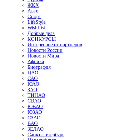
ЖКХ
Авто
Спорт
LifeStyle
WishList
Добрые дела
КОНКУРСЫ
Интересное от партнеров
Новости России
Новости Мира
Африка
Биография
ЦАО
САО
ЮАО
ЗАО
ТИНАО
СВАО
ЮВАО
ЮЗАО
СЗАО
ВАО
ЗЕЛАО
Санкт-Петербург