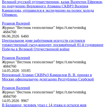
Великий русский путешественник, казак Валентин Ефремов,
по поручению Верховного Атамана СКВРЗ Валерия
Камшилова, отправился в экспедицию на полюс холода
Оймякон.
Розанов Валерий
Журнал "Вестник геополитики" https://t.me/vestnikg
4684760
06.06.2026
6460
Центральном доме работников искусств состоялся
торжественный съезд-концерт, посвящённый 81-й годовщине
Победы в Великой Отечественной войне
Розанов Валерий
Журнал "Вестник геополитики" https://t.me/vestnikg
4684760
14.05.2026
10185
Верховный Атаман СКВРиЗ Камшилов В. В. принял в
Москве официальную делегацию Республики Сербской
Розанов Валерий
Журнал "Вестник геополитики" https://t.me/vestnikg
4684760
14.05.2026
9967
В Балашихе, человек упал с 14 этажа и остался жив