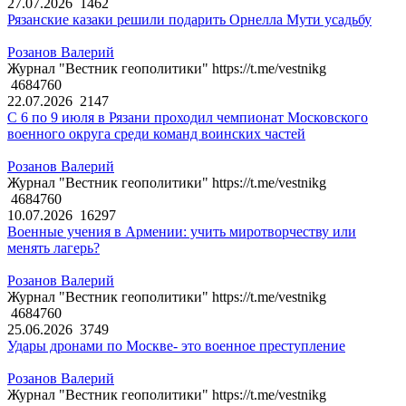
27.07.2026
1462
Рязанские казаки решили подарить Орнелла Мути усадьбу
Розанов Валерий
Журнал "Вестник геополитики" https://t.me/vestnikg
4684760
22.07.2026
2147
С 6 по 9 июля в Рязани проходил чемпионат Московского
военного округа среди команд воинских частей
Розанов Валерий
Журнал "Вестник геополитики" https://t.me/vestnikg
4684760
10.07.2026
16297
Военные учения в Армении: учить миротворчеству или
менять лагерь?
Розанов Валерий
Журнал "Вестник геополитики" https://t.me/vestnikg
4684760
25.06.2026
3749
Удары дронами по Москве- это военное преступление
Розанов Валерий
Журнал "Вестник геополитики" https://t.me/vestnikg