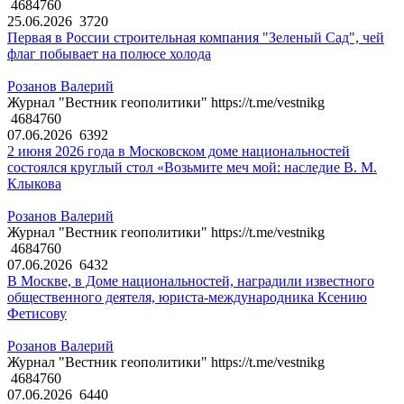
4684760
25.06.2026
3720
Первая в России строительная компания "Зеленый Сад", чей
флаг побывает на полюсе холода
Розанов Валерий
Журнал "Вестник геополитики" https://t.me/vestnikg
4684760
07.06.2026
6392
2 июня 2026 года в Московском доме национальностей
состоялся круглый стол «Возьмите меч мой: наследие В. М.
Клыкова
Розанов Валерий
Журнал "Вестник геополитики" https://t.me/vestnikg
4684760
07.06.2026
6432
В Москве, в Доме национальностей, наградили известного
общественного деятеля, юриста-международника Ксению
Фетисову
Розанов Валерий
Журнал "Вестник геополитики" https://t.me/vestnikg
4684760
07.06.2026
6440