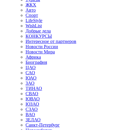
ЖКХ
Авто
Спорт
LifeStyle
WishList
Добрые дела
КОНКУРСЫ
Интересное от партнеров
Новости России
Новости Мира
Африка
Биография
ЦАО
САО
ЮАО
ЗАО
ТИНАО
СВАО
ЮВАО
ЮЗАО
СЗАО
ВАО
ЗЕЛАО
Санкт-Петербург