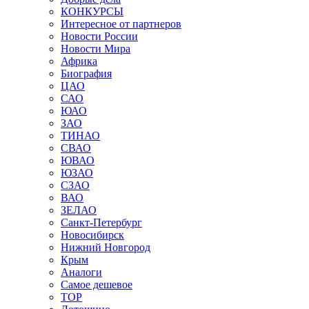
КОНКУРСЫ
Интересное от партнеров
Новости России
Новости Мира
Африка
Биография
ЦАО
САО
ЮАО
ЗАО
ТИНАО
СВАО
ЮВАО
ЮЗАО
СЗАО
ВАО
ЗЕЛАО
Санкт-Петербург
Новосибирск
Нижний Новгород
Крым
Аналоги
Самое дешевое
TOP