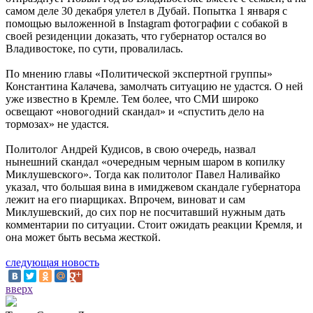
самом деле 30 декабря улетел в Дубай. Попытка 1 января с
помощью выложенной в Instagram фотографии с собакой в
своей резиденции доказать, что губернатор остался во
Владивостоке, по сути, провалилась.
По мнению главы «Политической экспертной группы»
Константина Калачева, замолчать ситуацию не удастся. О ней
уже известно в Кремле. Тем более, что СМИ широко
освещают «новогодний скандал» и «спустить дело на
тормозах» не удастся.
Политолог Андрей Кудисов, в свою очередь, назвал
нынешний скандал «очередным черным шаром в копилку
Миклушевского». Тогда как политолог Павел Наливайко
указал, что большая вина в имиджевом скандале губернатора
лежит на его пиарщиках. Впрочем, виноват и сам
Миклушевский, до сих пор не посчитавший нужным дать
комментарии по ситуации. Стоит ожидать реакции Кремля, и
она может быть весьма жесткой.
следующая новость
вверх