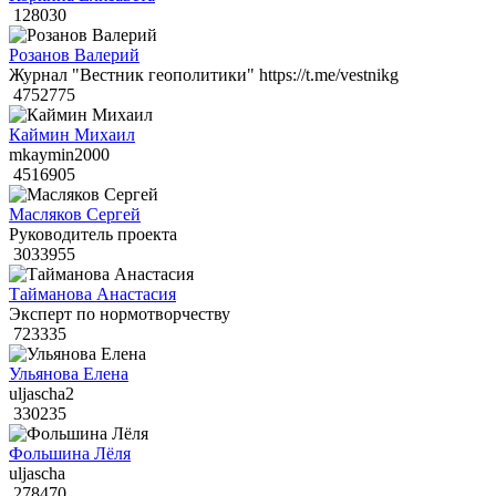
128030
Розанов Валерий
Журнал "Вестник геополитики" https://t.me/vestnikg
4752775
Каймин Михаил
mkaymin2000
4516905
Масляков Сергей
Руководитель проекта
3033955
Тайманова Анастасия
Эксперт по нормотворчеству
723335
Ульянова Елена
uljascha2
330235
Фольшина Лёля
uljascha
278470