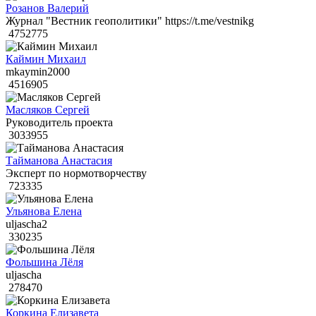
Розанов Валерий
Журнал "Вестник геополитики" https://t.me/vestnikg
4752775
Каймин Михаил
mkaymin2000
4516905
Масляков Сергей
Руководитель проекта
3033955
Тайманова Анастасия
Эксперт по нормотворчеству
723335
Ульянова Елена
uljascha2
330235
Фольшина Лёля
uljascha
278470
Коркина Елизавета