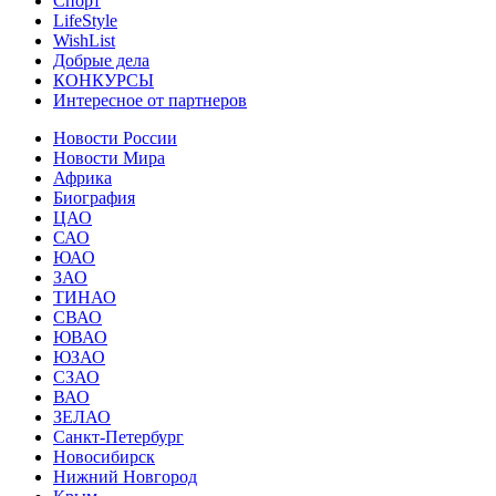
Спорт
LifeStyle
WishList
Добрые дела
КОНКУРСЫ
Интересное от партнеров
Новости России
Новости Мира
Африка
Биография
ЦАО
САО
ЮАО
ЗАО
ТИНАО
СВАО
ЮВАО
ЮЗАО
СЗАО
ВАО
ЗЕЛАО
Санкт-Петербург
Новосибирск
Нижний Новгород