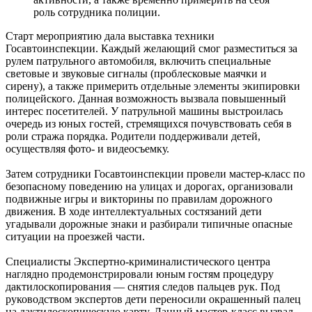
роль сотрудника полиции.
Старт мероприятию дала выставка техники
Госавтоинспекции. Каждый желающий смог разместиться за
рулем патрульного автомобиля, включить специальные
световые и звуковые сигналы (проблесковые маячки и
сирену), а также примерить отдельные элементы экипировки
полицейского. Данная возможность вызвала повышенный
интерес посетителей. У патрульной машины выстроилась
очередь из юных гостей, стремящихся почувствовать себя в
роли стража порядка. Родители поддерживали детей,
осуществляя фото- и видеосъемку.
Затем сотрудники Госавтоинспекции провели мастер-класс по
безопасному поведению на улицах и дорогах, организовали
подвижные игры и викторины по правилам дорожного
движения. В ходе интеллектуальных состязаний дети
угадывали дорожные знаки и разбирали типичные опасные
ситуации на проезжей части.
Специалисты Экспертно-криминалистического центра
наглядно продемонстрировали юным гостям процедуру
дактилоскопирования — снятия следов пальцев рук. Под
руководством экспертов дети переносили окрашенный палец
на дактилоскопическую карту. Данный мастер-класс вызвал