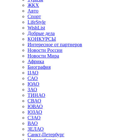
ЖКХ
Авто
Спорт
LifeStyle
WishList
Добрые дела
КОНКУРСЫ
Интересное от партнеров
Новости России
Новости Мира
Африка
Биография
ЦАО
САО
ЮАО
ЗАО
ТИНАО
СВАО
ЮВАО
ЮЗАО
СЗАО
ВАО
ЗЕЛАО
Санкт-Петербург