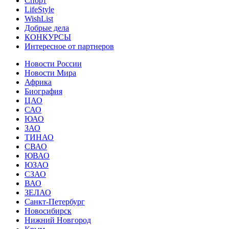
Спорт
LifeStyle
WishList
Добрые дела
КОНКУРСЫ
Интересное от партнеров
Новости России
Новости Мира
Африка
Биография
ЦАО
САО
ЮАО
ЗАО
ТИНАО
СВАО
ЮВАО
ЮЗАО
СЗАО
ВАО
ЗЕЛАО
Санкт-Петербург
Новосибирск
Нижний Новгород