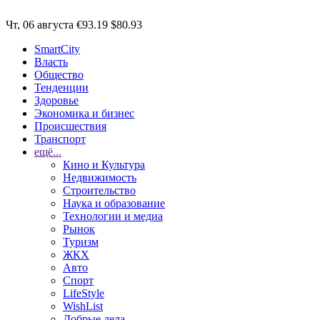
Чт, 06 августа
€93.19
$80.93
SmartCity
Власть
Общество
Тенденции
Здоровье
Экономика и бизнес
Происшествия
Транспорт
ещё...
Кино и Культура
Недвижимость
Строительство
Наука и образование
Технологии и медиа
Рынок
Туризм
ЖКХ
Авто
Спорт
LifeStyle
WishList
Добрые дела