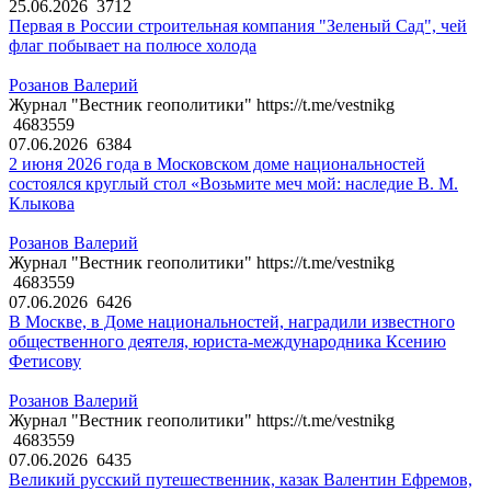
25.06.2026
3712
Первая в России строительная компания "Зеленый Сад", чей
флаг побывает на полюсе холода
Розанов Валерий
Журнал "Вестник геополитики" https://t.me/vestnikg
4683559
07.06.2026
6384
2 июня 2026 года в Московском доме национальностей
состоялся круглый стол «Возьмите меч мой: наследие В. М.
Клыкова
Розанов Валерий
Журнал "Вестник геополитики" https://t.me/vestnikg
4683559
07.06.2026
6426
В Москве, в Доме национальностей, наградили известного
общественного деятеля, юриста-международника Ксению
Фетисову
Розанов Валерий
Журнал "Вестник геополитики" https://t.me/vestnikg
4683559
07.06.2026
6435
Великий русский путешественник, казак Валентин Ефремов,