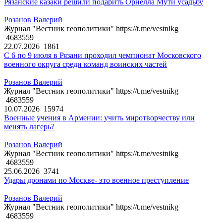
Рязанские казаки решили подарить Орнелла Мути усадьбу
Розанов Валерий
Журнал "Вестник геополитики" https://t.me/vestnikg
4683559
22.07.2026
1861
С 6 по 9 июля в Рязани проходил чемпионат Московского
военного округа среди команд воинских частей
Розанов Валерий
Журнал "Вестник геополитики" https://t.me/vestnikg
4683559
10.07.2026
15974
Военные учения в Армении: учить миротворчеству или
менять лагерь?
Розанов Валерий
Журнал "Вестник геополитики" https://t.me/vestnikg
4683559
25.06.2026
3741
Удары дронами по Москве- это военное преступление
Розанов Валерий
Журнал "Вестник геополитики" https://t.me/vestnikg
4683559