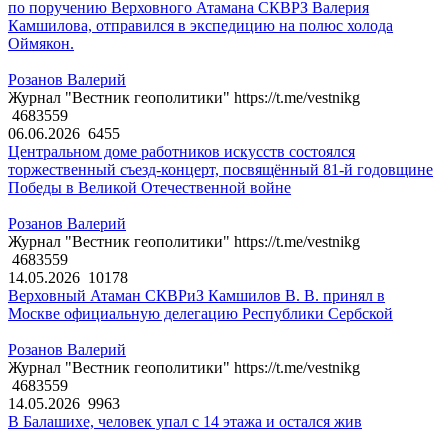
по поручению Верховного Атамана СКВРЗ Валерия
Камшилова, отправился в экспедицию на полюс холода
Оймякон.
Розанов Валерий
Журнал "Вестник геополитики" https://t.me/vestnikg
4683559
06.06.2026
6455
Центральном доме работников искусств состоялся
торжественный съезд-концерт, посвящённый 81-й годовщине
Победы в Великой Отечественной войне
Розанов Валерий
Журнал "Вестник геополитики" https://t.me/vestnikg
4683559
14.05.2026
10178
Верховный Атаман СКВРиЗ Камшилов В. В. принял в
Москве официальную делегацию Республики Сербской
Розанов Валерий
Журнал "Вестник геополитики" https://t.me/vestnikg
4683559
14.05.2026
9963
В Балашихе, человек упал с 14 этажа и остался жив