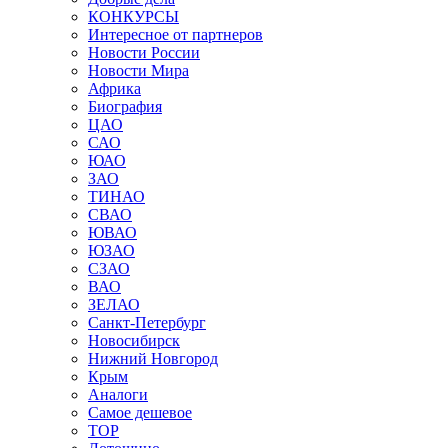
КОНКУРСЫ
Интересное от партнеров
Новости России
Новости Мира
Африка
Биография
ЦАО
САО
ЮАО
ЗАО
ТИНАО
СВАО
ЮВАО
ЮЗАО
СЗАО
ВАО
ЗЕЛАО
Санкт-Петербург
Новосибирск
Нижний Новгород
Крым
Аналоги
Самое дешевое
TOP