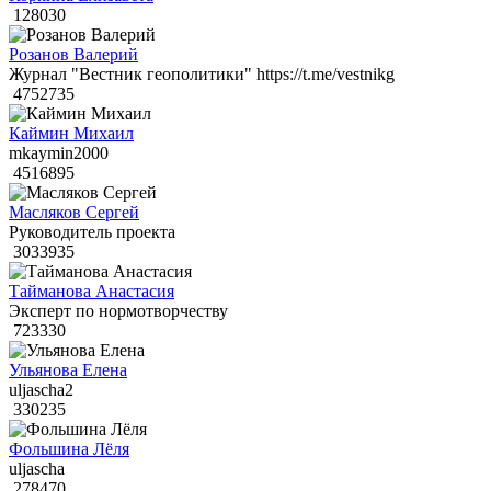
128030
Розанов Валерий
Журнал "Вестник геополитики" https://t.me/vestnikg
4752735
Каймин Михаил
mkaymin2000
4516895
Масляков Сергей
Руководитель проекта
3033935
Тайманова Анастасия
Эксперт по нормотворчеству
723330
Ульянова Елена
uljascha2
330235
Фольшина Лёля
uljascha
278470