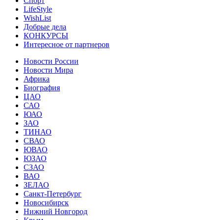
Спорт
LifeStyle
WishList
Добрые дела
КОНКУРСЫ
Интересное от партнеров
Новости России
Новости Мира
Африка
Биография
ЦАО
САО
ЮАО
ЗАО
ТИНАО
СВАО
ЮВАО
ЮЗАО
СЗАО
ВАО
ЗЕЛАО
Санкт-Петербург
Новосибирск
Нижний Новгород