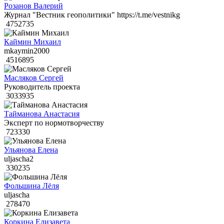
Розанов Валерий
Журнал "Вестник геополитики" https://t.me/vestnikg
4752735
Каймин Михаил
mkaymin2000
4516895
Масляков Сергей
Руководитель проекта
3033935
Тайманова Анастасия
Эксперт по нормотворчеству
723330
Ульянова Елена
uljascha2
330235
Фольшина Лёля
uljascha
278470
Коркина Елизавета