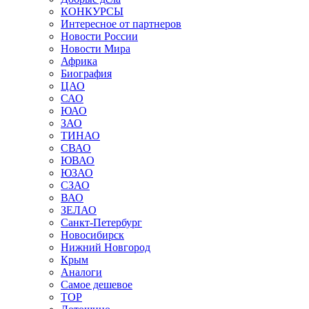
КОНКУРСЫ
Интересное от партнеров
Новости России
Новости Мира
Африка
Биография
ЦАО
САО
ЮАО
ЗАО
ТИНАО
СВАО
ЮВАО
ЮЗАО
СЗАО
ВАО
ЗЕЛАО
Санкт-Петербург
Новосибирск
Нижний Новгород
Крым
Аналоги
Самое дешевое
TOP