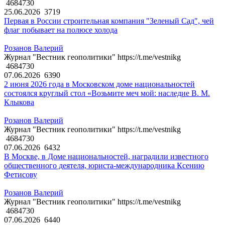
4684730
25.06.2026
3719
Первая в России строительная компания "Зеленый Сад", чей
флаг побывает на полюсе холода
Розанов Валерий
Журнал "Вестник геополитики" https://t.me/vestnikg
4684730
07.06.2026
6390
2 июня 2026 года в Московском доме национальностей
состоялся круглый стол «Возьмите меч мой: наследие В. М.
Клыкова
Розанов Валерий
Журнал "Вестник геополитики" https://t.me/vestnikg
4684730
07.06.2026
6432
В Москве, в Доме национальностей, наградили известного
общественного деятеля, юриста-международника Ксению
Фетисову
Розанов Валерий
Журнал "Вестник геополитики" https://t.me/vestnikg
4684730
07.06.2026
6440