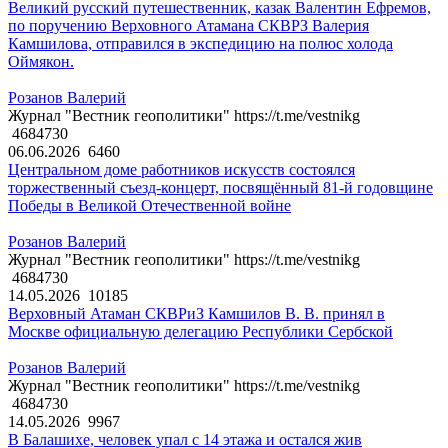
Великий русский путешественник, казак Валентин Ефремов,
по поручению Верховного Атамана СКВРЗ Валерия
Камшилова, отправился в экспедицию на полюс холода
Оймякон.
Розанов Валерий
Журнал "Вестник геополитики" https://t.me/vestnikg
4684730
06.06.2026
6460
Центральном доме работников искусств состоялся
торжественный съезд-концерт, посвящённый 81-й годовщине
Победы в Великой Отечественной войне
Розанов Валерий
Журнал "Вестник геополитики" https://t.me/vestnikg
4684730
14.05.2026
10185
Верховный Атаман СКВРиЗ Камшилов В. В. принял в
Москве официальную делегацию Республики Сербской
Розанов Валерий
Журнал "Вестник геополитики" https://t.me/vestnikg
4684730
14.05.2026
9967
В Балашихе, человек упал с 14 этажа и остался жив