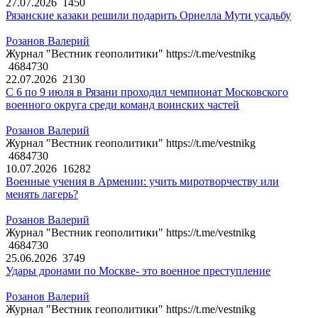
27.07.2026
1450
Рязанские казаки решили подарить Орнелла Мути усадьбу
Розанов Валерий
Журнал "Вестник геополитики" https://t.me/vestnikg
4684730
22.07.2026
2130
С 6 по 9 июля в Рязани проходил чемпионат Московского
военного округа среди команд воинских частей
Розанов Валерий
Журнал "Вестник геополитики" https://t.me/vestnikg
4684730
10.07.2026
16282
Военные учения в Армении: учить миротворчеству или
менять лагерь?
Розанов Валерий
Журнал "Вестник геополитики" https://t.me/vestnikg
4684730
25.06.2026
3749
Удары дронами по Москве- это военное преступление
Розанов Валерий
Журнал "Вестник геополитики" https://t.me/vestnikg