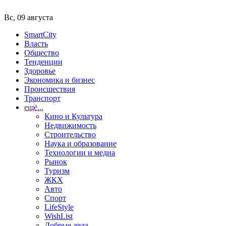
Вс, 09 августа
SmartCity
Власть
Общество
Тенденции
Здоровье
Экономика и бизнес
Происшествия
Транспорт
ещё...
Кино и Культура
Недвижимость
Строительство
Наука и образование
Технологии и медиа
Рынок
Туризм
ЖКХ
Авто
Спорт
LifeStyle
WishList
Добрые дела