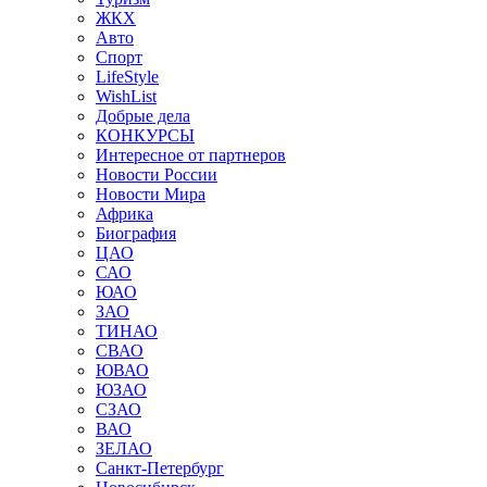
ЖКХ
Авто
Спорт
LifeStyle
WishList
Добрые дела
КОНКУРСЫ
Интересное от партнеров
Новости России
Новости Мира
Африка
Биография
ЦАО
САО
ЮАО
ЗАО
ТИНАО
СВАО
ЮВАО
ЮЗАО
СЗАО
ВАО
ЗЕЛАО
Санкт-Петербург