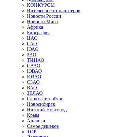
КОНКУРСЫ
Интересное от партнеров
Новости России
Новости Мира
Африка
Биография
ЦАО
САО
ЮАО
ЗАО
ТИНАО
СВАО
ЮВАО
ЮЗАО
СЗАО
ВАО
ЗЕЛАО
Санкт-Петербург
Новосибирск
Нижний Новгород
Крым
Аналоги
Самое дешевое
TOP