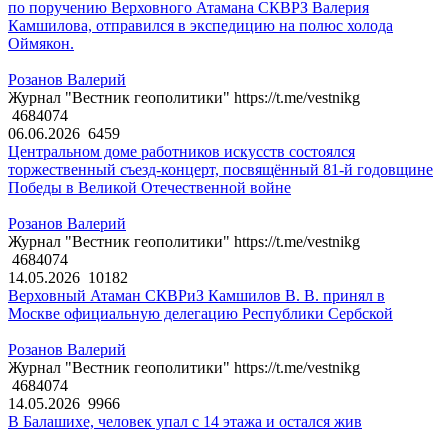
по поручению Верховного Атамана СКВРЗ Валерия
Камшилова, отправился в экспедицию на полюс холода
Оймякон.
Розанов Валерий
Журнал "Вестник геополитики" https://t.me/vestnikg
4684074
06.06.2026
6459
Центральном доме работников искусств состоялся
торжественный съезд-концерт, посвящённый 81-й годовщине
Победы в Великой Отечественной войне
Розанов Валерий
Журнал "Вестник геополитики" https://t.me/vestnikg
4684074
14.05.2026
10182
Верховный Атаман СКВРиЗ Камшилов В. В. принял в
Москве официальную делегацию Республики Сербской
Розанов Валерий
Журнал "Вестник геополитики" https://t.me/vestnikg
4684074
14.05.2026
9966
В Балашихе, человек упал с 14 этажа и остался жив