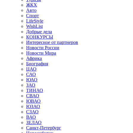
ЖКХ
Авто
Спорт
LifeStyle
WishList
Добрые дела
КОНКУРСЫ
Интересное от партнеров
Новости России
Новости Мира
Африка
Биография
ЦАО
САО
ЮАО
ЗАО
ТИНАО
СВАО
ЮВАО
ЮЗАО
СЗАО
ВАО
ЗЕЛАО
Санкт-Петербург