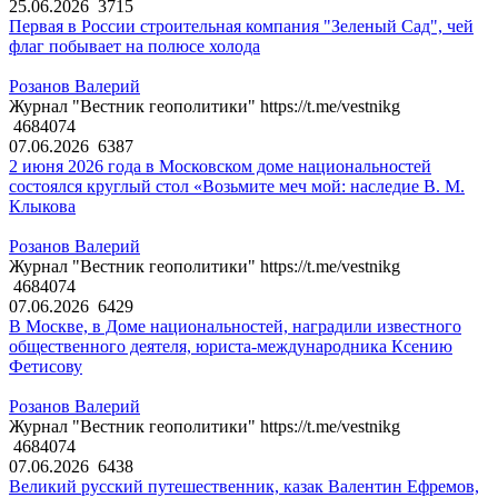
25.06.2026
3715
Первая в России строительная компания "Зеленый Сад", чей
флаг побывает на полюсе холода
Розанов Валерий
Журнал "Вестник геополитики" https://t.me/vestnikg
4684074
07.06.2026
6387
2 июня 2026 года в Московском доме национальностей
состоялся круглый стол «Возьмите меч мой: наследие В. М.
Клыкова
Розанов Валерий
Журнал "Вестник геополитики" https://t.me/vestnikg
4684074
07.06.2026
6429
В Москве, в Доме национальностей, наградили известного
общественного деятеля, юриста-международника Ксению
Фетисову
Розанов Валерий
Журнал "Вестник геополитики" https://t.me/vestnikg
4684074
07.06.2026
6438
Великий русский путешественник, казак Валентин Ефремов,