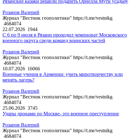
Рязанские казаки решили подарить Орнелла Мути усадьбу
Розанов Валерий
Журнал "Вестник геополитики" https://t.me/vestnikg
4684074
22.07.2026
1944
С 6 по 9 июля в Рязани проходил чемпионат Московского
военного округа среди команд воинских частей
Розанов Валерий
Журнал "Вестник геополитики" https://t.me/vestnikg
4684074
10.07.2026
16066
Военные учения в Армении: учить миротворчеству или
менять лагерь?
Розанов Валерий
Журнал "Вестник геополитики" https://t.me/vestnikg
4684074
25.06.2026
3745
Удары дронами по Москве- это военное преступление
Розанов Валерий
Журнал "Вестник геополитики" https://t.me/vestnikg
4684074