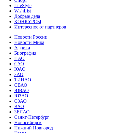
Спорт
LifeStyle
WishList
Добрые дела
КОНКУРСЫ
Интересное от партнеров
Новости России
Новости Мира
Африка
Биография
ЦАО
САО
ЮАО
ЗАО
ТИНАО
СВАО
ЮВАО
ЮЗАО
СЗАО
ВАО
ЗЕЛАО
Санкт-Петербург
Новосибирск
Нижний Новгород