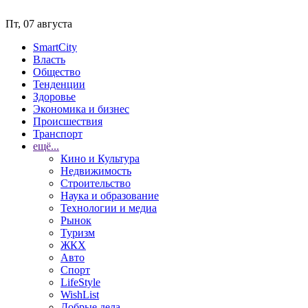
Пт, 07 августа
SmartCity
Власть
Общество
Тенденции
Здоровье
Экономика и бизнес
Происшествия
Транспорт
ещё...
Кино и Культура
Недвижимость
Строительство
Наука и образование
Технологии и медиа
Рынок
Туризм
ЖКХ
Авто
Спорт
LifeStyle
WishList
Добрые дела