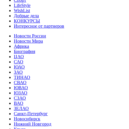
Спорт
LifeStyle
WishList
Добрые дела
КОНКУРСЫ
Интересное от партнеров
Новости России
Новости Мира
Африка
Биография
ЦАО
САО
ЮАО
ЗАО
ТИНАО
СВАО
ЮВАО
ЮЗАО
СЗАО
ВАО
ЗЕЛАО
Санкт-Петербург
Новосибирск
Нижний Новгород