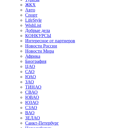
ЖКХ
Авто
Спорт
LifeStyle
WishList
Добрые дела
КОНКУРСЫ
Интересное от партнеров
Новости России
Новости Мира
Африка
Биография
ЦАО
САО
ЮАО
ЗАО
ТИНАО
СВАО
ЮВАО
ЮЗАО
СЗАО
ВАО
ЗЕЛАО
Санкт-Петербург