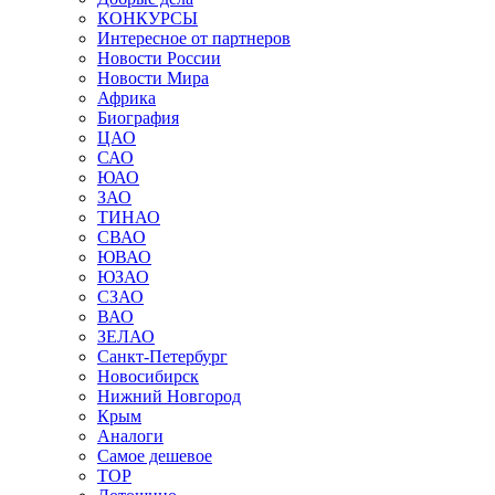
КОНКУРСЫ
Интересное от партнеров
Новости России
Новости Мира
Африка
Биография
ЦАО
САО
ЮАО
ЗАО
ТИНАО
СВАО
ЮВАО
ЮЗАО
СЗАО
ВАО
ЗЕЛАО
Санкт-Петербург
Новосибирск
Нижний Новгород
Крым
Аналоги
Самое дешевое
TOP