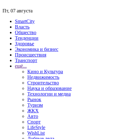
Пт, 07 августа
SmartCity
Власть
Общество
Тенденции
Здоровье
Экономика и бизнес
Происшествия
Транспорт
ещё...
Кино и Культура
Недвижимость
Строительство
Наука и образование
Технологии и медиа
Рынок
Туризм
ЖКХ
Авто
Спорт
LifeStyle
WishList
Добрые дела