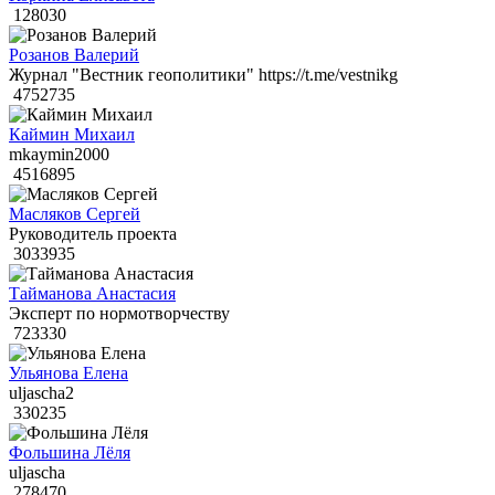
128030
Розанов Валерий
Журнал "Вестник геополитики" https://t.me/vestnikg
4752735
Каймин Михаил
mkaymin2000
4516895
Масляков Сергей
Руководитель проекта
3033935
Тайманова Анастасия
Эксперт по нормотворчеству
723330
Ульянова Елена
uljascha2
330235
Фольшина Лёля
uljascha
278470