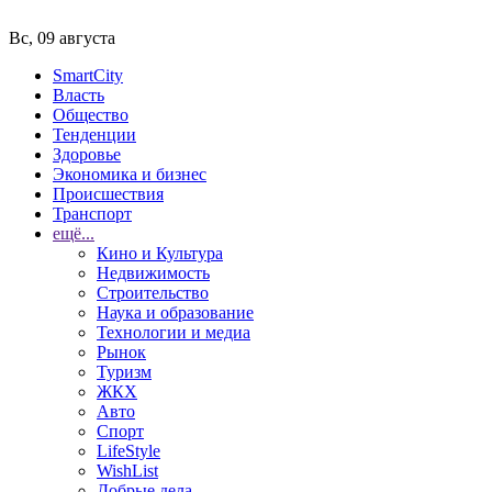
Вс, 09 августа
SmartCity
Власть
Общество
Тенденции
Здоровье
Экономика и бизнес
Происшествия
Транспорт
ещё...
Кино и Культура
Недвижимость
Строительство
Наука и образование
Технологии и медиа
Рынок
Туризм
ЖКХ
Авто
Спорт
LifeStyle
WishList
Добрые дела