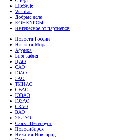
Спорт
LifeStyle
WishList
Добрые дела
КОНКУРСЫ
Интересное от партнеров
Новости России
Новости Мира
Африка
Биография
ЦАО
САО
ЮАО
ЗАО
ТИНАО
СВАО
ЮВАО
ЮЗАО
СЗАО
ВАО
ЗЕЛАО
Санкт-Петербург
Новосибирск
Нижний Новгород