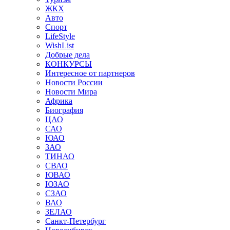
ЖКХ
Авто
Спорт
LifeStyle
WishList
Добрые дела
КОНКУРСЫ
Интересное от партнеров
Новости России
Новости Мира
Африка
Биография
ЦАО
САО
ЮАО
ЗАО
ТИНАО
СВАО
ЮВАО
ЮЗАО
СЗАО
ВАО
ЗЕЛАО
Санкт-Петербург