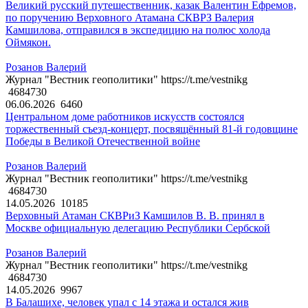
Великий русский путешественник, казак Валентин Ефремов,
по поручению Верховного Атамана СКВРЗ Валерия
Камшилова, отправился в экспедицию на полюс холода
Оймякон.
Розанов Валерий
Журнал "Вестник геополитики" https://t.me/vestnikg
4684730
06.06.2026
6460
Центральном доме работников искусств состоялся
торжественный съезд-концерт, посвящённый 81-й годовщине
Победы в Великой Отечественной войне
Розанов Валерий
Журнал "Вестник геополитики" https://t.me/vestnikg
4684730
14.05.2026
10185
Верховный Атаман СКВРиЗ Камшилов В. В. принял в
Москве официальную делегацию Республики Сербской
Розанов Валерий
Журнал "Вестник геополитики" https://t.me/vestnikg
4684730
14.05.2026
9967
В Балашихе, человек упал с 14 этажа и остался жив