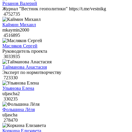
Розанов Валерий
Журнал "Вестник геополитики" https://t.me/vestnikg
4752735
Каймин Михаил
mkaymin2000
4516895
Масляков Сергей
Руководитель проекта
3033935
Тайманова Анастасия
Эксперт по нормотворчеству
723330
Ульянова Елена
uljascha2
330235
Фольшина Лёля
uljascha
278470
Коркина Елизавета