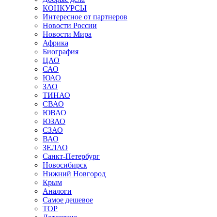
КОНКУРСЫ
Интересное от партнеров
Новости России
Новости Мира
Африка
Биография
ЦАО
САО
ЮАО
ЗАО
ТИНАО
СВАО
ЮВАО
ЮЗАО
СЗАО
ВАО
ЗЕЛАО
Санкт-Петербург
Новосибирск
Нижний Новгород
Крым
Аналоги
Самое дешевое
TOP