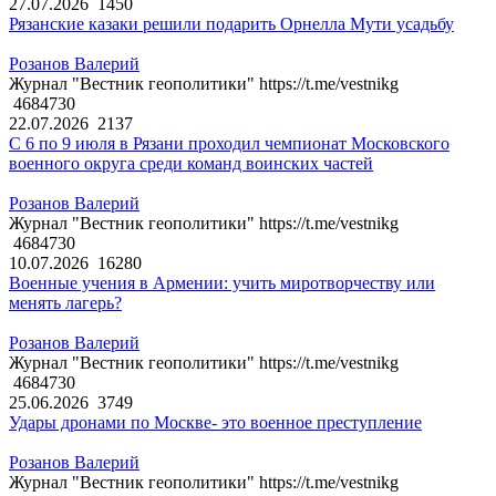
27.07.2026
1450
Рязанские казаки решили подарить Орнелла Мути усадьбу
Розанов Валерий
Журнал "Вестник геополитики" https://t.me/vestnikg
4684730
22.07.2026
2137
С 6 по 9 июля в Рязани проходил чемпионат Московского
военного округа среди команд воинских частей
Розанов Валерий
Журнал "Вестник геополитики" https://t.me/vestnikg
4684730
10.07.2026
16280
Военные учения в Армении: учить миротворчеству или
менять лагерь?
Розанов Валерий
Журнал "Вестник геополитики" https://t.me/vestnikg
4684730
25.06.2026
3749
Удары дронами по Москве- это военное преступление
Розанов Валерий
Журнал "Вестник геополитики" https://t.me/vestnikg