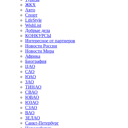
ЖКХ
Авто
Спорт
LifeStyle
WishList
Добрые дела
КОНКУРСЫ
Интересное от партнеров
Новости России
Новости Мира
Африка
Биография
ЦАО
САО
ЮАО
ЗАО
ТИНАО
СВАО
ЮВАО
ЮЗАО
СЗАО
ВАО
ЗЕЛАО
Санкт-Петербург