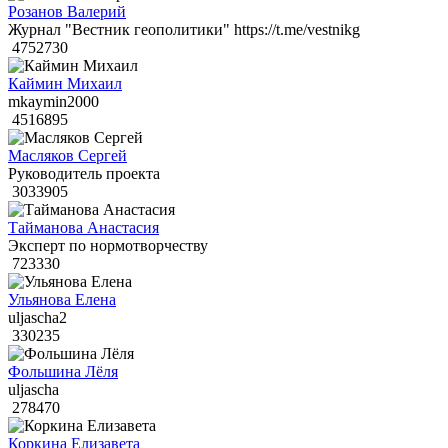
Розанов Валерий
Журнал "Вестник геополитики" https://t.me/vestnikg
4752730
Каймин Михаил
mkaymin2000
4516895
Масляков Сергей
Руководитель проекта
3033905
Тайманова Анастасия
Эксперт по нормотворчеству
723330
Ульянова Елена
uljascha2
330235
Фольшина Лёля
uljascha
278470
Коркина Елизавета