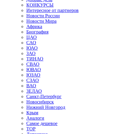
КОНКУРСЫ
Интересное от партнеров
Новости России
Новости Мира
Африка
Биография
ЦАО
САО
ЮАО
ЗАО
ТИНАО
СВАО
ЮВАО
ЮЗАО
СЗАО
ВАО
ЗЕЛАО
Санкт-Петербург
Новосибирск
Нижний Новгород
Крым
Аналоги
Самое дешевое
TOP