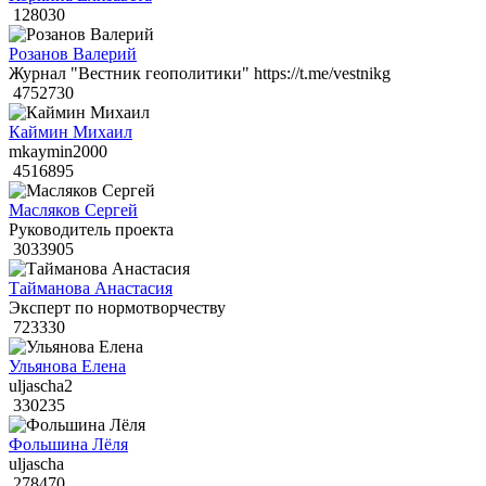
128030
Розанов Валерий
Журнал "Вестник геополитики" https://t.me/vestnikg
4752730
Каймин Михаил
mkaymin2000
4516895
Масляков Сергей
Руководитель проекта
3033905
Тайманова Анастасия
Эксперт по нормотворчеству
723330
Ульянова Елена
uljascha2
330235
Фольшина Лёля
uljascha
278470