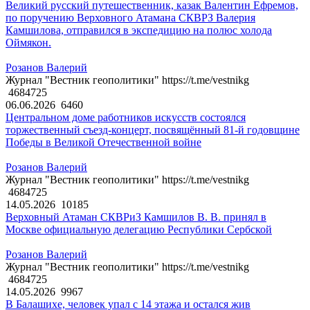
Великий русский путешественник, казак Валентин Ефремов,
по поручению Верховного Атамана СКВРЗ Валерия
Камшилова, отправился в экспедицию на полюс холода
Оймякон.
Розанов Валерий
Журнал "Вестник геополитики" https://t.me/vestnikg
4684725
06.06.2026
6460
Центральном доме работников искусств состоялся
торжественный съезд-концерт, посвящённый 81-й годовщине
Победы в Великой Отечественной войне
Розанов Валерий
Журнал "Вестник геополитики" https://t.me/vestnikg
4684725
14.05.2026
10185
Верховный Атаман СКВРиЗ Камшилов В. В. принял в
Москве официальную делегацию Республики Сербской
Розанов Валерий
Журнал "Вестник геополитики" https://t.me/vestnikg
4684725
14.05.2026
9967
В Балашихе, человек упал с 14 этажа и остался жив