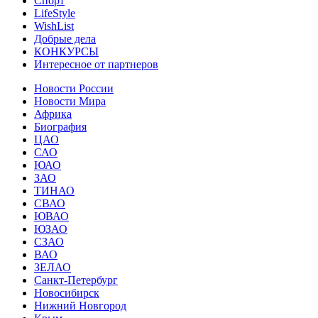
Спорт
LifeStyle
WishList
Добрые дела
КОНКУРСЫ
Интересное от партнеров
Новости России
Новости Мира
Африка
Биография
ЦАО
САО
ЮАО
ЗАО
ТИНАО
СВАО
ЮВАО
ЮЗАО
СЗАО
ВАО
ЗЕЛАО
Санкт-Петербург
Новосибирск
Нижний Новгород