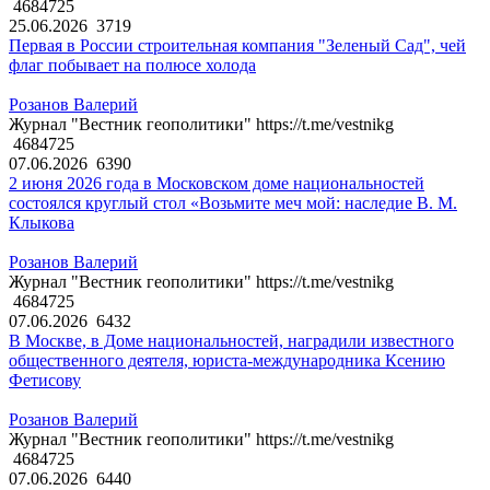
4684725
25.06.2026
3719
Первая в России строительная компания "Зеленый Сад", чей
флаг побывает на полюсе холода
Розанов Валерий
Журнал "Вестник геополитики" https://t.me/vestnikg
4684725
07.06.2026
6390
2 июня 2026 года в Московском доме национальностей
состоялся круглый стол «Возьмите меч мой: наследие В. М.
Клыкова
Розанов Валерий
Журнал "Вестник геополитики" https://t.me/vestnikg
4684725
07.06.2026
6432
В Москве, в Доме национальностей, наградили известного
общественного деятеля, юриста-международника Ксению
Фетисову
Розанов Валерий
Журнал "Вестник геополитики" https://t.me/vestnikg
4684725
07.06.2026
6440