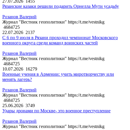
27.07.2026
1455
Рязанские казаки решили подарить Орнелла Мути усадьбу
Розанов Валерий
Журнал "Вестник геополитики" https://t.me/vestnikg
4684725
22.07.2026
2137
С 6 по 9 июля в Рязани проходил чемпионат Московского
военного округа среди команд воинских частей
Розанов Валерий
Журнал "Вестник геополитики" https://t.me/vestnikg
4684725
10.07.2026
16279
Военные учения в Армении: учить миротворчеству или
менять лагерь?
Розанов Валерий
Журнал "Вестник геополитики" https://t.me/vestnikg
4684725
25.06.2026
3749
Удары дронами по Москве- это военное преступление
Розанов Валерий
Журнал "Вестник геополитики" https://t.me/vestnikg