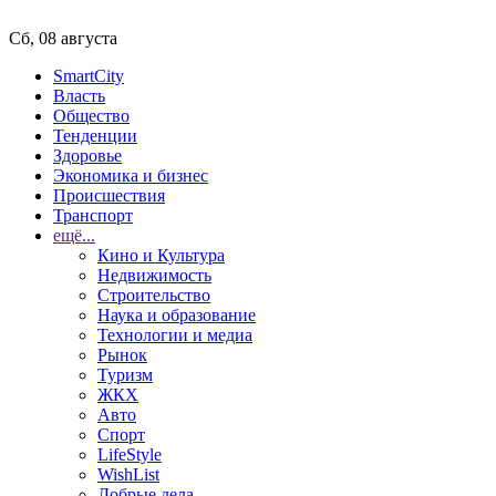
Сб, 08 августа
SmartCity
Власть
Общество
Тенденции
Здоровье
Экономика и бизнес
Происшествия
Транспорт
ещё...
Кино и Культура
Недвижимость
Строительство
Наука и образование
Технологии и медиа
Рынок
Туризм
ЖКХ
Авто
Спорт
LifeStyle
WishList
Добрые дела