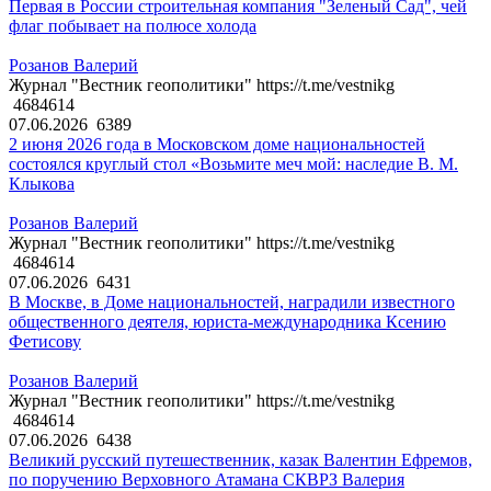
Первая в России строительная компания "Зеленый Сад", чей
флаг побывает на полюсе холода
Розанов Валерий
Журнал "Вестник геополитики" https://t.me/vestnikg
4684614
07.06.2026
6389
2 июня 2026 года в Московском доме национальностей
состоялся круглый стол «Возьмите меч мой: наследие В. М.
Клыкова
Розанов Валерий
Журнал "Вестник геополитики" https://t.me/vestnikg
4684614
07.06.2026
6431
В Москве, в Доме национальностей, наградили известного
общественного деятеля, юриста-международника Ксению
Фетисову
Розанов Валерий
Журнал "Вестник геополитики" https://t.me/vestnikg
4684614
07.06.2026
6438
Великий русский путешественник, казак Валентин Ефремов,
по поручению Верховного Атамана СКВРЗ Валерия