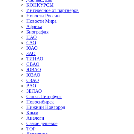
КОНКУРСЫ
Интересное от партнеров
Новости России
Новости Мира
Африка
Биография
ЦАО
САО
ЮАО
ЗАО
ТИНАО
СВАО
ЮВАО
ЮЗАО
СЗАО
ВАО
ЗЕЛАО
Санкт-Петербург
Новосибирск
Нижний Новгород
Крым
Аналоги
Самое дешевое
TOP