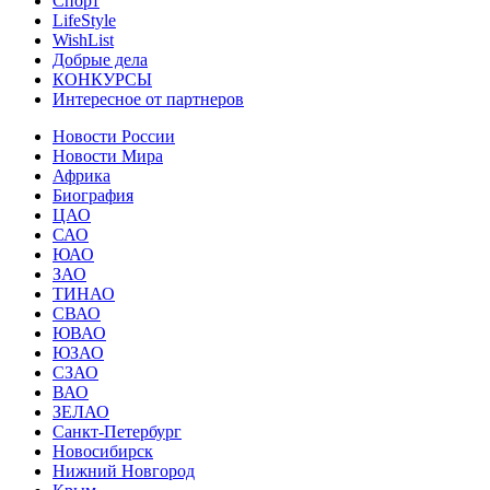
Спорт
LifeStyle
WishList
Добрые дела
КОНКУРСЫ
Интересное от партнеров
Новости России
Новости Мира
Африка
Биография
ЦАО
САО
ЮАО
ЗАО
ТИНАО
СВАО
ЮВАО
ЮЗАО
СЗАО
ВАО
ЗЕЛАО
Санкт-Петербург
Новосибирск
Нижний Новгород