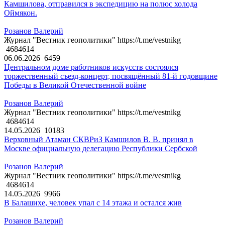
Камшилова, отправился в экспедицию на полюс холода
Оймякон.
Розанов Валерий
Журнал "Вестник геополитики" https://t.me/vestnikg
4684614
06.06.2026
6459
Центральном доме работников искусств состоялся
торжественный съезд-концерт, посвящённый 81-й годовщине
Победы в Великой Отечественной войне
Розанов Валерий
Журнал "Вестник геополитики" https://t.me/vestnikg
4684614
14.05.2026
10183
Верховный Атаман СКВРиЗ Камшилов В. В. принял в
Москве официальную делегацию Республики Сербской
Розанов Валерий
Журнал "Вестник геополитики" https://t.me/vestnikg
4684614
14.05.2026
9966
В Балашихе, человек упал с 14 этажа и остался жив
Розанов Валерий