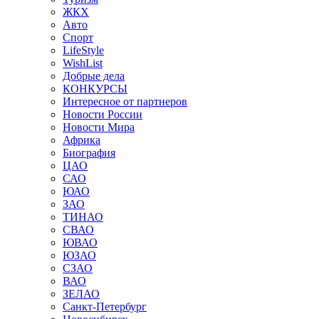
ЖКХ
Авто
Спорт
LifeStyle
WishList
Добрые дела
КОНКУРСЫ
Интересное от партнеров
Новости России
Новости Мира
Африка
Биография
ЦАО
САО
ЮАО
ЗАО
ТИНАО
СВАО
ЮВАО
ЮЗАО
СЗАО
ВАО
ЗЕЛАО
Санкт-Петербург