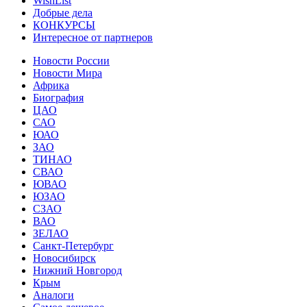
WishList
Добрые дела
КОНКУРСЫ
Интересное от партнеров
Новости России
Новости Мира
Африка
Биография
ЦАО
САО
ЮАО
ЗАО
ТИНАО
СВАО
ЮВАО
ЮЗАО
СЗАО
ВАО
ЗЕЛАО
Санкт-Петербург
Новосибирск
Нижний Новгород
Крым
Аналоги