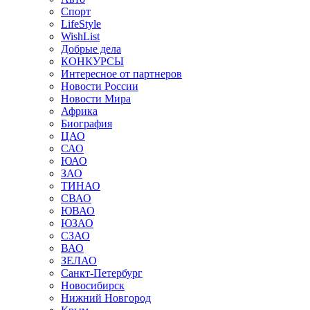
Спорт
LifeStyle
WishList
Добрые дела
КОНКУРСЫ
Интересное от партнеров
Новости России
Новости Мира
Африка
Биография
ЦАО
САО
ЮАО
ЗАО
ТИНАО
СВАО
ЮВАО
ЮЗАО
СЗАО
ВАО
ЗЕЛАО
Санкт-Петербург
Новосибирск
Нижний Новгород