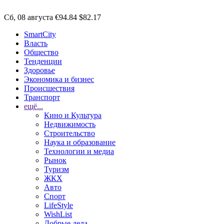
Сб, 08 августа
€94.84
$82.17
SmartCity
Власть
Общество
Тенденции
Здоровье
Экономика и бизнес
Происшествия
Транспорт
ещё...
Кино и Культура
Недвижимость
Строительство
Наука и образование
Технологии и медиа
Рынок
Туризм
ЖКХ
Авто
Спорт
LifeStyle
WishList
Добрые дела