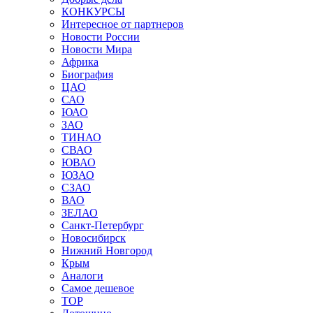
КОНКУРСЫ
Интересное от партнеров
Новости России
Новости Мира
Африка
Биография
ЦАО
САО
ЮАО
ЗАО
ТИНАО
СВАО
ЮВАО
ЮЗАО
СЗАО
ВАО
ЗЕЛАО
Санкт-Петербург
Новосибирск
Нижний Новгород
Крым
Аналоги
Самое дешевое
TOP