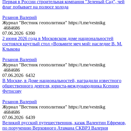
Первая в России строительная компания "Зеленый Сад", чей
флаг побывает на полюсе холода
Розанов Валерий
Журнал "Вестник геополитики" https://t.me/vestnikg
4684686
07.06.2026
6390
2 июня 2026 года в Московском доме национальностей
состоялся круглый стол «Возьмите меч мой: наследие В. М.
Клыкова
Розанов Валерий
Журнал "Вестник геополитики" https://t.me/vestnikg
4684686
07.06.2026
6432
В Москве, в Доме национальностей, наградили известного
общественного деятеля, юриста-международника Ксению
Фетисову
Розанов Валерий
Журнал "Вестник геополитики" https://t.me/vestnikg
4684686
07.06.2026
6439
Великий русский путешественник, казак Валентин Ефремов,
по поручению Верховного Атамана СКВРЗ Валерия