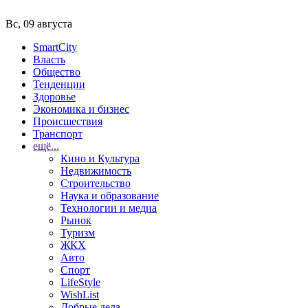
Вс, 09 августа
SmartCity
Власть
Общество
Тенденции
Здоровье
Экономика и бизнес
Происшествия
Транспорт
ещё...
Кино и Культура
Недвижимость
Строительство
Наука и образование
Технологии и медиа
Рынок
Туризм
ЖКХ
Авто
Спорт
LifeStyle
WishList
Добрые дела