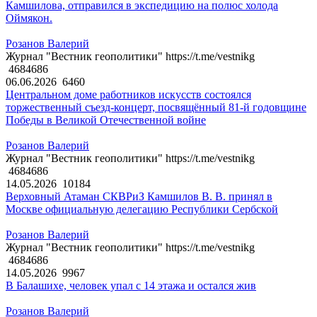
Камшилова, отправился в экспедицию на полюс холода
Оймякон.
Розанов Валерий
Журнал "Вестник геополитики" https://t.me/vestnikg
4684686
06.06.2026
6460
Центральном доме работников искусств состоялся
торжественный съезд-концерт, посвящённый 81-й годовщине
Победы в Великой Отечественной войне
Розанов Валерий
Журнал "Вестник геополитики" https://t.me/vestnikg
4684686
14.05.2026
10184
Верховный Атаман СКВРиЗ Камшилов В. В. принял в
Москве официальную делегацию Республики Сербской
Розанов Валерий
Журнал "Вестник геополитики" https://t.me/vestnikg
4684686
14.05.2026
9967
В Балашихе, человек упал с 14 этажа и остался жив
Розанов Валерий