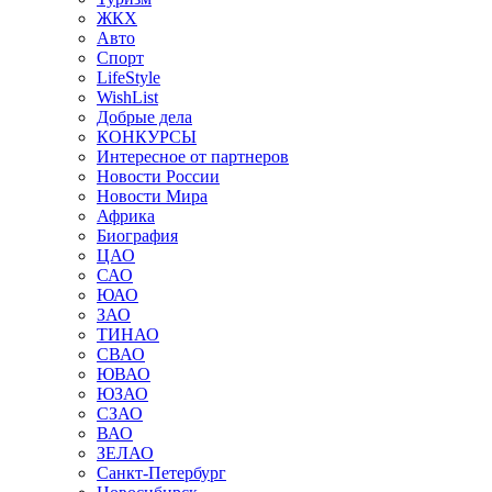
ЖКХ
Авто
Спорт
LifeStyle
WishList
Добрые дела
КОНКУРСЫ
Интересное от партнеров
Новости России
Новости Мира
Африка
Биография
ЦАО
САО
ЮАО
ЗАО
ТИНАО
СВАО
ЮВАО
ЮЗАО
СЗАО
ВАО
ЗЕЛАО
Санкт-Петербург