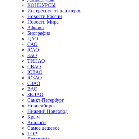
КОНКУРСЫ
Интересное от партнеров
Новости России
Новости Мира
Африка
Биография
ЦАО
САО
ЮАО
ЗАО
ТИНАО
СВАО
ЮВАО
ЮЗАО
СЗАО
ВАО
ЗЕЛАО
Санкт-Петербург
Новосибирск
Нижний Новгород
Крым
Аналоги
Самое дешевое
TOP