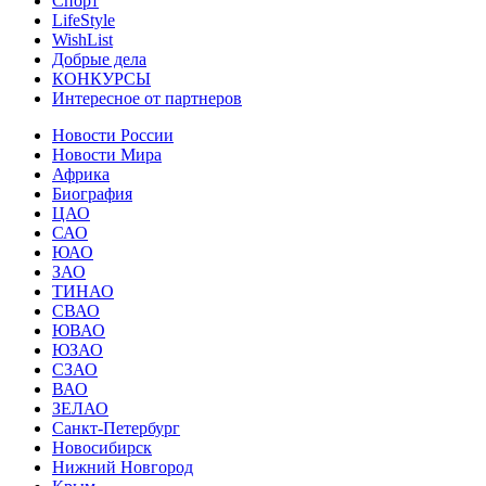
Спорт
LifeStyle
WishList
Добрые дела
КОНКУРСЫ
Интересное от партнеров
Новости России
Новости Мира
Африка
Биография
ЦАО
САО
ЮАО
ЗАО
ТИНАО
СВАО
ЮВАО
ЮЗАО
СЗАО
ВАО
ЗЕЛАО
Санкт-Петербург
Новосибирск
Нижний Новгород