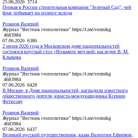
25.06.2026
3714
Первая в России строительная компания "Зеленый Сад", чей
флаг побывает на полюсе холода
Розанов Валерий
Журнал "Вестник геополитики" https://t.me/vestnikg
4683984
07.06.2026
6386
2 июня 2026 года в Московском доме национальностей
состоялся круглый стол «Возьмите меч мой: наследие В. М.
Клыкова
Розанов Валерий
Журнал "Вестник геополитики" https://t.me/vestnikg
4683984
07.06.2026
6428
В Москве, в Доме национальностей, наградили известного
общественного деятеля, юриста-международника Ксению
Фетисову
Розанов Валерий
Журнал "Вестник геополитики" https://t.me/vestnikg
4683984
07.06.2026
6437
Великий русский путешественник, казак Валентин Ефремов,