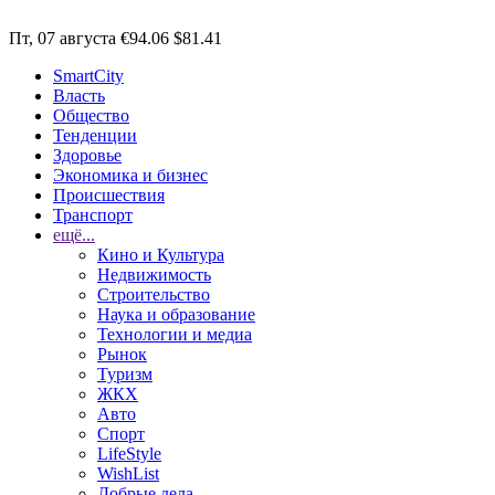
Пт, 07 августа
€94.06
$81.41
SmartCity
Власть
Общество
Тенденции
Здоровье
Экономика и бизнес
Происшествия
Транспорт
ещё...
Кино и Культура
Недвижимость
Строительство
Наука и образование
Технологии и медиа
Рынок
Туризм
ЖКХ
Авто
Спорт
LifeStyle
WishList
Добрые дела