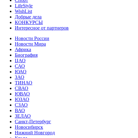
Спорт
LifeStyle
WishList
Добрые дела
КОНКУРСЫ
Интересное от партнеров
Новости России
Новости Мира
Африка
Биография
ЦАО
САО
ЮАО
ЗАО
ТИНАО
СВАО
ЮВАО
ЮЗАО
СЗАО
ВАО
ЗЕЛАО
Санкт-Петербург
Новосибирск
Нижний Новгород