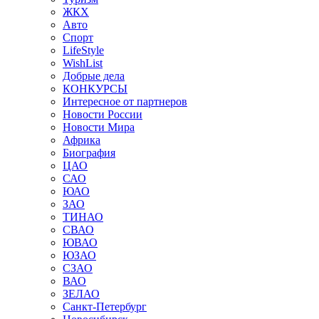
ЖКХ
Авто
Спорт
LifeStyle
WishList
Добрые дела
КОНКУРСЫ
Интересное от партнеров
Новости России
Новости Мира
Африка
Биография
ЦАО
САО
ЮАО
ЗАО
ТИНАО
СВАО
ЮВАО
ЮЗАО
СЗАО
ВАО
ЗЕЛАО
Санкт-Петербург