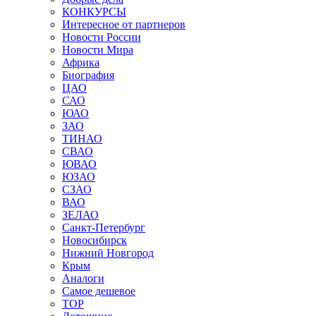
КОНКУРСЫ
Интересное от партнеров
Новости России
Новости Мира
Африка
Биография
ЦАО
САО
ЮАО
ЗАО
ТИНАО
СВАО
ЮВАО
ЮЗАО
СЗАО
ВАО
ЗЕЛАО
Санкт-Петербург
Новосибирск
Нижний Новгород
Крым
Аналоги
Самое дешевое
TOP