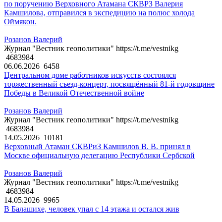
по поручению Верховного Атамана СКВРЗ Валерия
Камшилова, отправился в экспедицию на полюс холода
Оймякон.
Розанов Валерий
Журнал "Вестник геополитики" https://t.me/vestnikg
4683984
06.06.2026
6458
Центральном доме работников искусств состоялся
торжественный съезд-концерт, посвящённый 81-й годовщине
Победы в Великой Отечественной войне
Розанов Валерий
Журнал "Вестник геополитики" https://t.me/vestnikg
4683984
14.05.2026
10181
Верховный Атаман СКВРиЗ Камшилов В. В. принял в
Москве официальную делегацию Республики Сербской
Розанов Валерий
Журнал "Вестник геополитики" https://t.me/vestnikg
4683984
14.05.2026
9965
В Балашихе, человек упал с 14 этажа и остался жив