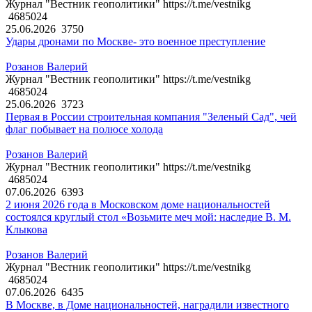
Журнал "Вестник геополитики" https://t.me/vestnikg
4685024
25.06.2026
3750
Удары дронами по Москве- это военное преступление
Розанов Валерий
Журнал "Вестник геополитики" https://t.me/vestnikg
4685024
25.06.2026
3723
Первая в России строительная компания "Зеленый Сад", чей
флаг побывает на полюсе холода
Розанов Валерий
Журнал "Вестник геополитики" https://t.me/vestnikg
4685024
07.06.2026
6393
2 июня 2026 года в Московском доме национальностей
состоялся круглый стол «Возьмите меч мой: наследие В. М.
Клыкова
Розанов Валерий
Журнал "Вестник геополитики" https://t.me/vestnikg
4685024
07.06.2026
6435
В Москве, в Доме национальностей, наградили известного