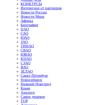
КОНКУРСЫ
Интересное от партнеров
Новости России
Новости Мира
Африка
Биография
ЦАО
САО
ЮАО
ЗАО
ТИНАО
СВАО
ЮВАО
ЮЗАО
СЗАО
ВАО
ЗЕЛАО
Санкт-Петербург
Новосибирск
Нижний Новгород
Крым
Аналоги
Самое дешевое
TOP