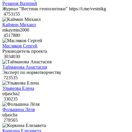
Розанов Валерий
Журнал "Вестник геополитики" https://t.me/vestnikg
4753155
Каймин Михаил
mkaymin2000
4517880
Масляков Сергей
Руководитель проекта
3034030
Тайманова Анастасия
Эксперт по нормотворчеству
723535
Ульянова Елена
uljascha2
330235
Фольшина Лёля
uljascha
278565
Коркина Елизавета