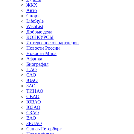
ЖКХ
Авто
Спорт
LifeStyle
WishList
Добрые дела
КОНКУРСЫ
Интересное от партнеров
Новости России
Новости Мира
Африка
Биография
ЦАО
САО
ЮАО
ЗАО
ТИНАО
СВАО
ЮВАО
ЮЗАО
СЗАО
ВАО
ЗЕЛАО
Санкт-Петербург