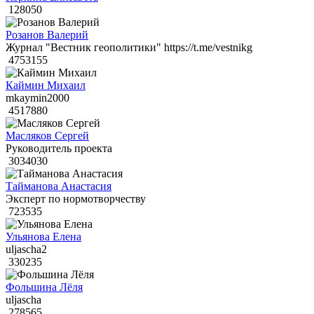
128050
Розанов Валерий
Журнал "Вестник геополитики" https://t.me/vestnikg
4753155
Каймин Михаил
mkaymin2000
4517880
Масляков Сергей
Руководитель проекта
3034030
Тайманова Анастасия
Эксперт по нормотворчеству
723535
Ульянова Елена
uljascha2
330235
Фольшина Лёля
uljascha
278565