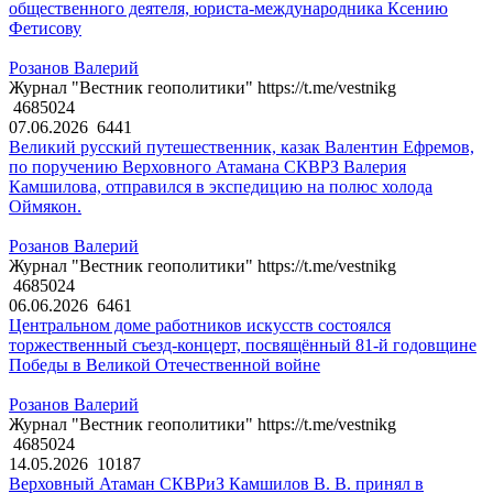
общественного деятеля, юриста-международника Ксению
Фетисову
Розанов Валерий
Журнал "Вестник геополитики" https://t.me/vestnikg
4685024
07.06.2026
6441
Великий русский путешественник, казак Валентин Ефремов,
по поручению Верховного Атамана СКВРЗ Валерия
Камшилова, отправился в экспедицию на полюс холода
Оймякон.
Розанов Валерий
Журнал "Вестник геополитики" https://t.me/vestnikg
4685024
06.06.2026
6461
Центральном доме работников искусств состоялся
торжественный съезд-концерт, посвящённый 81-й годовщине
Победы в Великой Отечественной войне
Розанов Валерий
Журнал "Вестник геополитики" https://t.me/vestnikg
4685024
14.05.2026
10187
Верховный Атаман СКВРиЗ Камшилов В. В. принял в