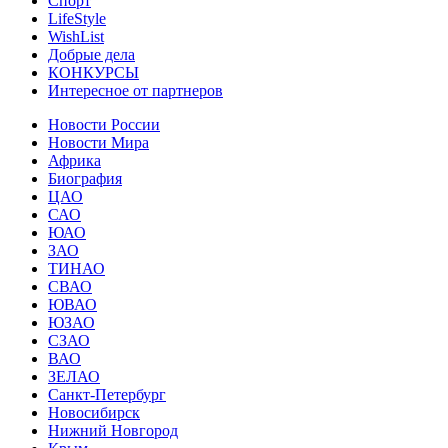
Спорт
LifeStyle
WishList
Добрые дела
КОНКУРСЫ
Интересное от партнеров
Новости России
Новости Мира
Африка
Биография
ЦАО
САО
ЮАО
ЗАО
ТИНАО
СВАО
ЮВАО
ЮЗАО
СЗАО
ВАО
ЗЕЛАО
Санкт-Петербург
Новосибирск
Нижний Новгород