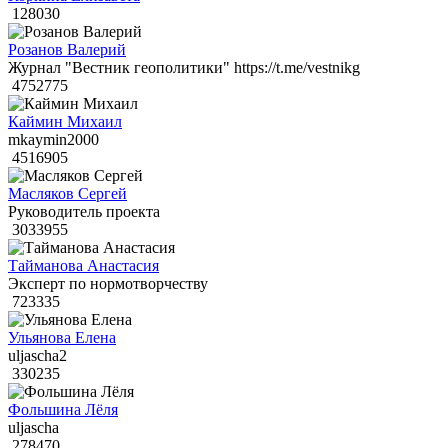
128030
Розанов Валерий
Журнал "Вестник геополитики" https://t.me/vestnikg
4752775
Каймин Михаил
mkaymin2000
4516905
Масляков Сергей
Руководитель проекта
3033955
Тайманова Анастасия
Эксперт по нормотворчеству
723335
Ульянова Елена
uljascha2
330235
Фольшина Лёля
uljascha
278470