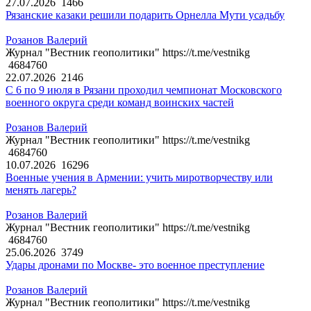
27.07.2026
1466
Рязанские казаки решили подарить Орнелла Мути усадьбу
Розанов Валерий
Журнал "Вестник геополитики" https://t.me/vestnikg
4684760
22.07.2026
2146
С 6 по 9 июля в Рязани проходил чемпионат Московского
военного округа среди команд воинских частей
Розанов Валерий
Журнал "Вестник геополитики" https://t.me/vestnikg
4684760
10.07.2026
16296
Военные учения в Армении: учить миротворчеству или
менять лагерь?
Розанов Валерий
Журнал "Вестник геополитики" https://t.me/vestnikg
4684760
25.06.2026
3749
Удары дронами по Москве- это военное преступление
Розанов Валерий
Журнал "Вестник геополитики" https://t.me/vestnikg