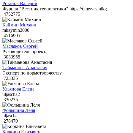
Розанов Валерий
Журнал "Вестник геополитики" https://t.me/vestnikg
4752775
Каймин Михаил
mkaymin2000
4516905
Масляков Сергей
Руководитель проекта
3033955
Тайманова Анастасия
Эксперт по нормотворчеству
723335
Ульянова Елена
uljascha2
330235
Фольшина Лёля
uljascha
278470
Коркина Елизавета