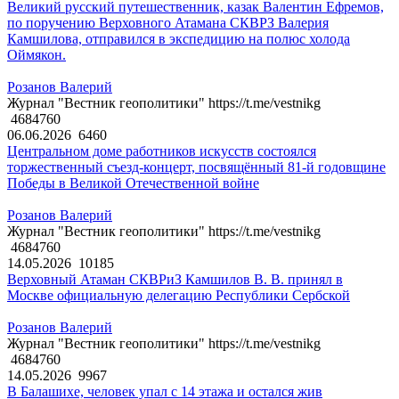
Великий русский путешественник, казак Валентин Ефремов,
по поручению Верховного Атамана СКВРЗ Валерия
Камшилова, отправился в экспедицию на полюс холода
Оймякон.
Розанов Валерий
Журнал "Вестник геополитики" https://t.me/vestnikg
4684760
06.06.2026
6460
Центральном доме работников искусств состоялся
торжественный съезд-концерт, посвящённый 81-й годовщине
Победы в Великой Отечественной войне
Розанов Валерий
Журнал "Вестник геополитики" https://t.me/vestnikg
4684760
14.05.2026
10185
Верховный Атаман СКВРиЗ Камшилов В. В. принял в
Москве официальную делегацию Республики Сербской
Розанов Валерий
Журнал "Вестник геополитики" https://t.me/vestnikg
4684760
14.05.2026
9967
В Балашихе, человек упал с 14 этажа и остался жив