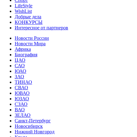
Спорт
LifeStyle
WishList
Добрые дела
КОНКУРСЫ
Интересное от партнеров
Новости России
Новости Мира
Африка
Биография
ЦАО
САО
ЮАО
ЗАО
ТИНАО
СВАО
ЮВАО
ЮЗАО
СЗАО
ВАО
ЗЕЛАО
Санкт-Петербург
Новосибирск
Нижний Новгород