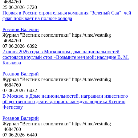
4684760
25.06.2026
3720
Первая в России строительная компания "Зеленый Сад", чей
флаг побывает на полюсе холода
Розанов Валерий
Журнал "Вестник геополитики" https://t.me/vestnikg
4684760
07.06.2026
6392
2 июня 2026 года в Московском доме национальностей
состоялся круглый стол «Возьмите меч мой: наследие В. М.
Клыкова
Розанов Валерий
Журнал "Вестник геополитики" https://t.me/vestnikg
4684760
07.06.2026
6432
В Москве, в Доме национальностей, наградили известного
общественного деятеля, юриста-международника Ксению
Фетисову
Розанов Валерий
Журнал "Вестник геополитики" https://t.me/vestnikg
4684760
07.06.2026
6440