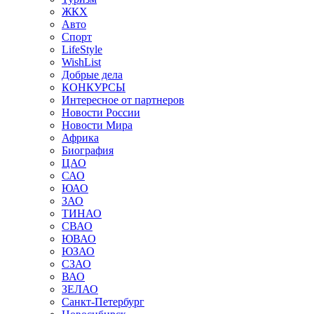
ЖКХ
Авто
Спорт
LifeStyle
WishList
Добрые дела
КОНКУРСЫ
Интересное от партнеров
Новости России
Новости Мира
Африка
Биография
ЦАО
САО
ЮАО
ЗАО
ТИНАО
СВАО
ЮВАО
ЮЗАО
СЗАО
ВАО
ЗЕЛАО
Санкт-Петербург