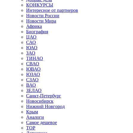
КОНКУРСЫ
Интересное от партнеров
Новости России
Новости Мира
Африка
Биография
ЦАО
САО
ЮАО
ЗАО
ТИНАО
СВАО
ЮВАО
ЮЗАО
СЗАО
ВАО
ЗЕЛАО
Санкт-Петербург
Новосибирск
Нижний Новгород
Крым
Аналоги
Самое дешевое
TOP