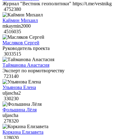
Журнал "Вестник геополитики" https://t.me/vestnikg
4752380
Каймин Михаил
mkaymin2000
4516035
Масляков Сергей
Руководитель проекта
3033515
Тайманова Анастасия
Эксперт по нормотворчеству
723140
Ульянова Елена
uljascha2
330230
Фольшина Лёля
uljascha
278320
Коркина Елизавета
128020