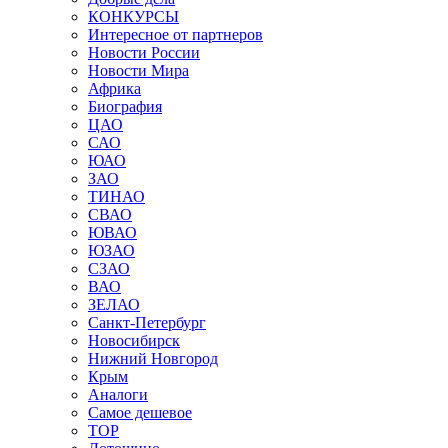
КОНКУРСЫ
Интересное от партнеров
Новости России
Новости Мира
Африка
Биография
ЦАО
САО
ЮАО
ЗАО
ТИНАО
СВАО
ЮВАО
ЮЗАО
СЗАО
ВАО
ЗЕЛАО
Санкт-Петербург
Новосибирск
Нижний Новгород
Крым
Аналоги
Самое дешевое
TOP