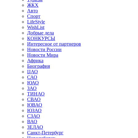
ЖКХ
Авто
Спорт
LifeStyle
WishList
Добрые дела
КОНКУРСЫ
Интересное от партнеров
Новости России
Новости Мира
Африка
Биография
ЦАО
САО
ЮАО
ЗАО
ТИНАО
СВАО
ЮВАО
ЮЗАО
СЗАО
ВАО
ЗЕЛАО
Санкт-Петербург