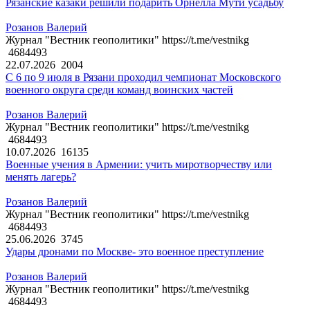
Рязанские казаки решили подарить Орнелла Мути усадьбу
Розанов Валерий
Журнал "Вестник геополитики" https://t.me/vestnikg
4684493
22.07.2026
2004
С 6 по 9 июля в Рязани проходил чемпионат Московского
военного округа среди команд воинских частей
Розанов Валерий
Журнал "Вестник геополитики" https://t.me/vestnikg
4684493
10.07.2026
16135
Военные учения в Армении: учить миротворчеству или
менять лагерь?
Розанов Валерий
Журнал "Вестник геополитики" https://t.me/vestnikg
4684493
25.06.2026
3745
Удары дронами по Москве- это военное преступление
Розанов Валерий
Журнал "Вестник геополитики" https://t.me/vestnikg
4684493