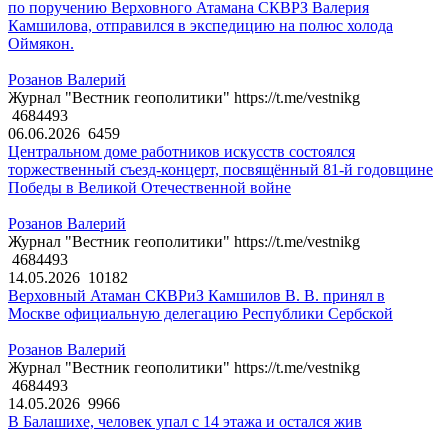
по поручению Верховного Атамана СКВРЗ Валерия
Камшилова, отправился в экспедицию на полюс холода
Оймякон.
Розанов Валерий
Журнал "Вестник геополитики" https://t.me/vestnikg
4684493
06.06.2026
6459
Центральном доме работников искусств состоялся
торжественный съезд-концерт, посвящённый 81-й годовщине
Победы в Великой Отечественной войне
Розанов Валерий
Журнал "Вестник геополитики" https://t.me/vestnikg
4684493
14.05.2026
10182
Верховный Атаман СКВРиЗ Камшилов В. В. принял в
Москве официальную делегацию Республики Сербской
Розанов Валерий
Журнал "Вестник геополитики" https://t.me/vestnikg
4684493
14.05.2026
9966
В Балашихе, человек упал с 14 этажа и остался жив