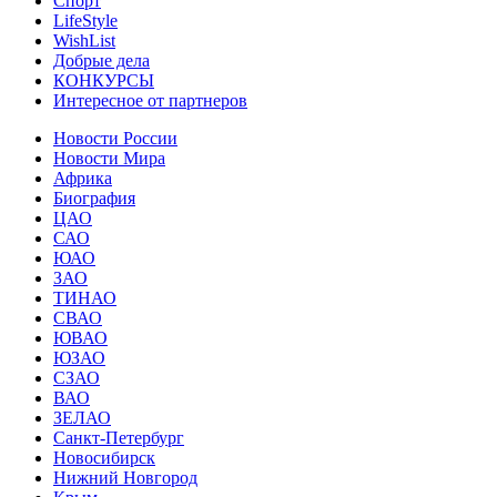
Спорт
LifeStyle
WishList
Добрые дела
КОНКУРСЫ
Интересное от партнеров
Новости России
Новости Мира
Африка
Биография
ЦАО
САО
ЮАО
ЗАО
ТИНАО
СВАО
ЮВАО
ЮЗАО
СЗАО
ВАО
ЗЕЛАО
Санкт-Петербург
Новосибирск
Нижний Новгород