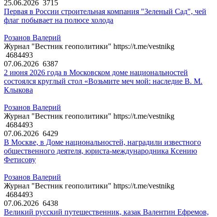
25.06.2026
3715
Первая в России строительная компания "Зеленый Сад", чей
флаг побывает на полюсе холода
Розанов Валерий
Журнал "Вестник геополитики" https://t.me/vestnikg
4684493
07.06.2026
6387
2 июня 2026 года в Московском доме национальностей
состоялся круглый стол «Возьмите меч мой: наследие В. М.
Клыкова
Розанов Валерий
Журнал "Вестник геополитики" https://t.me/vestnikg
4684493
07.06.2026
6429
В Москве, в Доме национальностей, наградили известного
общественного деятеля, юриста-международника Ксению
Фетисову
Розанов Валерий
Журнал "Вестник геополитики" https://t.me/vestnikg
4684493
07.06.2026
6438
Великий русский путешественник, казак Валентин Ефремов,