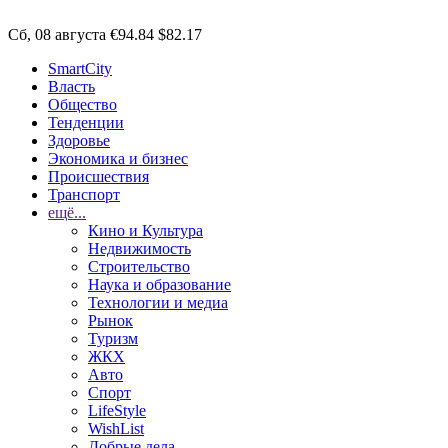
Сб, 08 августа
€94.84
$82.17
SmartCity
Власть
Общество
Тенденции
Здоровье
Экономика и бизнес
Происшествия
Транспорт
ещё...
Кино и Культура
Недвижимость
Строительство
Наука и образование
Технологии и медиа
Рынок
Туризм
ЖКХ
Авто
Спорт
LifeStyle
WishList
Добрые дела