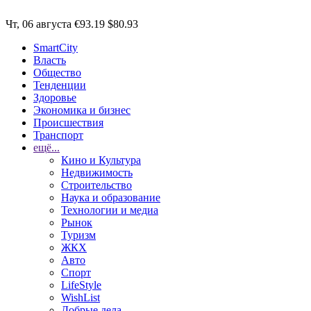
Чт, 06 августа
€93.19
$80.93
SmartCity
Власть
Общество
Тенденции
Здоровье
Экономика и бизнес
Происшествия
Транспорт
ещё...
Кино и Культура
Недвижимость
Строительство
Наука и образование
Технологии и медиа
Рынок
Туризм
ЖКХ
Авто
Спорт
LifeStyle
WishList
Добрые дела