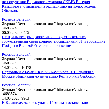
по поручению Верховного Атамана СКВРЗ Валерия
Камшилова, отправился в экспедицию на полюс холода
Оймякон.
Розанов Валерий
Журнал "Вестник геополитики" https://t.me/vestnikg
4683574
06.06.2026
6455
Центральном доме работников искусств состоялся
торжественный съезд-концерт, посвящённый 81-й годовщине
Победы в Великой Отечественной войне
Розанов Валерий
Журнал "Вестник геополитики" https://t.me/vestnikg
4683574
14.05.2026
10178
Верховный Атаман СКВРиЗ Камшилов В. В. принял в
Москве официальную делегацию Республики Сербской
Розанов Валерий
Журнал "Вестник геополитики" https://t.me/vestnikg
4683574
14.05.2026
9963
В Балашихе, человек упал с 14 этажа и остался жив