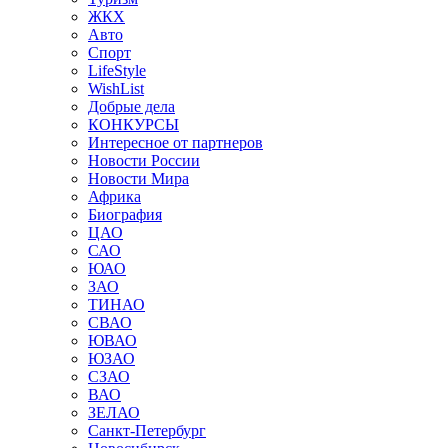
ЖКХ
Авто
Спорт
LifeStyle
WishList
Добрые дела
КОНКУРСЫ
Интересное от партнеров
Новости России
Новости Мира
Африка
Биография
ЦАО
САО
ЮАО
ЗАО
ТИНАО
СВАО
ЮВАО
ЮЗАО
СЗАО
ВАО
ЗЕЛАО
Санкт-Петербург