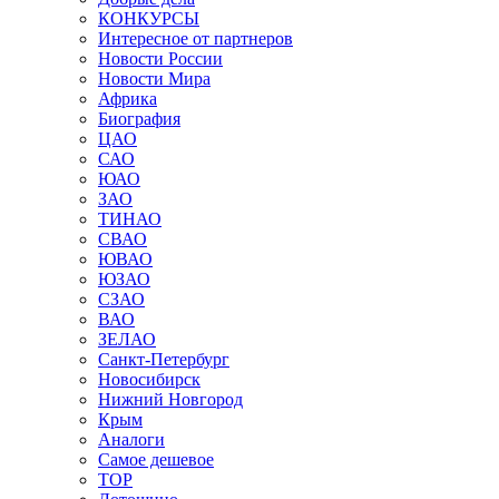
КОНКУРСЫ
Интересное от партнеров
Новости России
Новости Мира
Африка
Биография
ЦАО
САО
ЮАО
ЗАО
ТИНАО
СВАО
ЮВАО
ЮЗАО
СЗАО
ВАО
ЗЕЛАО
Санкт-Петербург
Новосибирск
Нижний Новгород
Крым
Аналоги
Самое дешевое
TOP