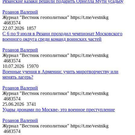
Рязанские казаки решили подарить Орнелла Мути усадьбу
Розанов Валерий
Журнал "Вестник геополитики" https://t.me/vestnikg
4683574
22.07.2026
1857
С 6 по 9 июля в Рязани проходил чемпионат Московского
военного округа среди команд воинских частей
Розанов Валерий
Журнал "Вестник геополитики" https://t.me/vestnikg
4683574
10.07.2026
15970
Военные учения в Армении: учить миротворчеству или
менять лагерь?
Розанов Валерий
Журнал "Вестник геополитики" https://t.me/vestnikg
4683574
25.06.2026
3741
Удары дронами по Москве- это военное преступление
Розанов Валерий
Журнал "Вестник геополитики" https://t.me/vestnikg
4683574