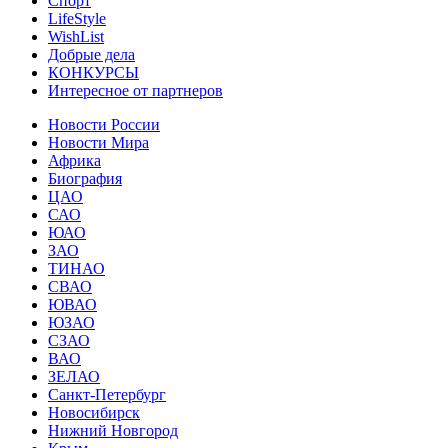
Спорт
LifeStyle
WishList
Добрые дела
КОНКУРСЫ
Интересное от партнеров
Новости России
Новости Мира
Африка
Биография
ЦАО
САО
ЮАО
ЗАО
ТИНАО
СВАО
ЮВАО
ЮЗАО
СЗАО
ВАО
ЗЕЛАО
Санкт-Петербург
Новосибирск
Нижний Новгород