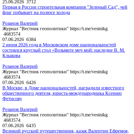
25.06.2026
3712
Первая в России строительная компания "Зеленый Сад", чей
флаг побывает на полюсе холода
Розанов Валерий
Журнал "Вестник геополитики" https://t.me/vestnikg
4683574
07.06.2026
6384
2 июня 2026 года в Московском доме национальностей
состоялся круглый стол «Возьмите меч мой: наследие В. М.
Клыкова
Розанов Валерий
Журнал "Вестник геополитики" https://t.me/vestnikg
4683574
07.06.2026
6426
В Москве, в Доме национальностей, наградили известного
общественного деятеля, юриста-международника Ксению
Фетисову
Розанов Валерий
Журнал "Вестник геополитики" https://t.me/vestnikg
4683574
07.06.2026
6435
Великий русский путешественник, казак Валентин Ефремов,