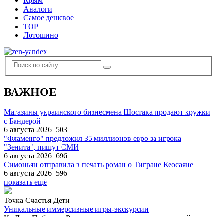
Крым
Аналоги
Самое дешевое
TOP
Лотошино
ВАЖНОЕ
Магазины украинского бизнесмена Шостака продают кружки
с Бандерой
6 августа 2026
503
"Фламенго" предложил 35 миллионов евро за игрока
"Зенита", пишут СМИ
6 августа 2026
696
Симоньян отправила в печать роман о Тигране Кеосаяне
6 августа 2026
596
показать ещё
Точка Счастья Дети
Уникальные иммерсивные игры-экскурсии