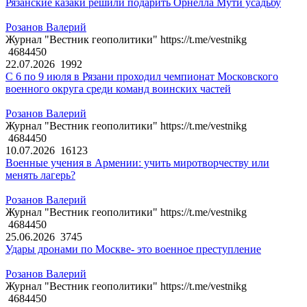
Рязанские казаки решили подарить Орнелла Мути усадьбу
Розанов Валерий
Журнал "Вестник геополитики" https://t.me/vestnikg
4684450
22.07.2026
1992
С 6 по 9 июля в Рязани проходил чемпионат Московского
военного округа среди команд воинских частей
Розанов Валерий
Журнал "Вестник геополитики" https://t.me/vestnikg
4684450
10.07.2026
16123
Военные учения в Армении: учить миротворчеству или
менять лагерь?
Розанов Валерий
Журнал "Вестник геополитики" https://t.me/vestnikg
4684450
25.06.2026
3745
Удары дронами по Москве- это военное преступление
Розанов Валерий
Журнал "Вестник геополитики" https://t.me/vestnikg
4684450