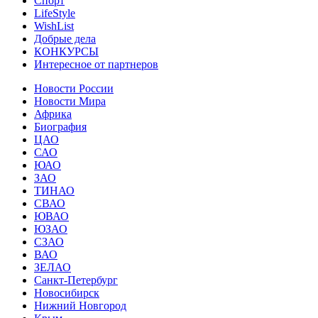
Спорт
LifeStyle
WishList
Добрые дела
КОНКУРСЫ
Интересное от партнеров
Новости России
Новости Мира
Африка
Биография
ЦАО
САО
ЮАО
ЗАО
ТИНАО
СВАО
ЮВАО
ЮЗАО
СЗАО
ВАО
ЗЕЛАО
Санкт-Петербург
Новосибирск
Нижний Новгород