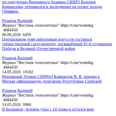
по поручению Верховного Атамана СКВРЗ Валерия
Камшилова, отправился в экспедицию на полюс холода
Оймякон.
Розанов Валерий
Журнал "Вестник геополитики" https://t.me/vestnikg
4684450
06.06.2026
6459
Центральном доме работников искусств состоялся
торжественный съезд-концерт, посвящённый 81-й годовщине
Победы в Великой Отечественной войне
Розанов Валерий
Журнал "Вестник геополитики" https://t.me/vestnikg
4684450
14.05.2026
10182
Верховный Атаман СКВРиЗ Камшилов В. В. принял в
Москве официальную делегацию Республики Сербской
Розанов Валерий
Журнал "Вестник геополитики" https://t.me/vestnikg
4684450
14.05.2026
9966
В Балашихе, человек упал с 14 этажа и остался жив