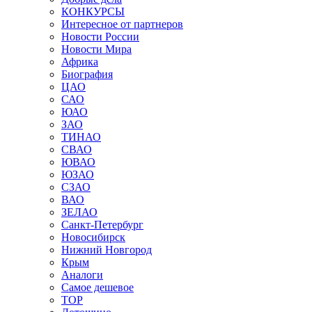
КОНКУРСЫ
Интересное от партнеров
Новости России
Новости Мира
Африка
Биография
ЦАО
САО
ЮАО
ЗАО
ТИНАО
СВАО
ЮВАО
ЮЗАО
СЗАО
ВАО
ЗЕЛАО
Санкт-Петербург
Новосибирск
Нижний Новгород
Крым
Аналоги
Самое дешевое
TOP