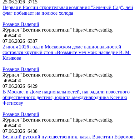
25.06.2026
3715
Первая в России строительная компания "Зеленый Сад", чей
флаг побывает на полюсе холода
Розанов Валерий
Журнал "Вестник геополитики" https://t.me/vestnikg
4684450
07.06.2026
6387
2 июня 2026 года в Московском доме национальностей
состоялся круглый стол «Возьмите меч мой: наследие В. М.
Клыкова
Розанов Валерий
Журнал "Вестник геополитики" https://t.me/vestnikg
4684450
07.06.2026
6429
В Москве, в Доме национальностей, наградили известного
общественного деятеля, юриста-международника Ксению
Фетисову
Розанов Валерий
Журнал "Вестник геополитики" https://t.me/vestnikg
4684450
07.06.2026
6438
Великий русский путешественник, казак Валентин Ефремов,