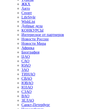
ЖКХ
Авто
Спорт
LifeStyle
WishList
Добрые дела
КОНКУРСЫ
Интересное от партнеров
Новости России
Новости Мира
Африка
Биография
ЦАО
САО
ЮАО
ЗАО
ТИНАО
СВАО
ЮВАО
ЮЗАО
СЗАО
ВАО
ЗЕЛАО
Санкт-Петербург