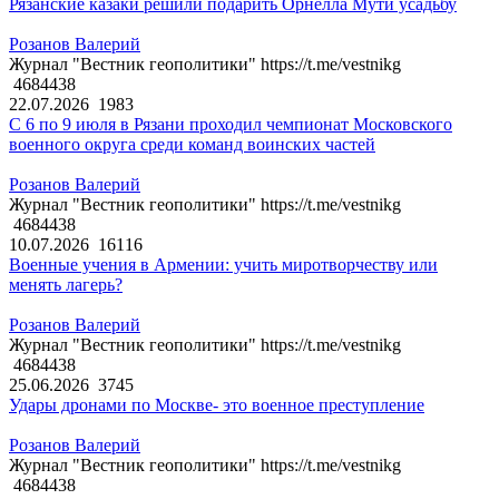
Рязанские казаки решили подарить Орнелла Мути усадьбу
Розанов Валерий
Журнал "Вестник геополитики" https://t.me/vestnikg
4684438
22.07.2026
1983
С 6 по 9 июля в Рязани проходил чемпионат Московского
военного округа среди команд воинских частей
Розанов Валерий
Журнал "Вестник геополитики" https://t.me/vestnikg
4684438
10.07.2026
16116
Военные учения в Армении: учить миротворчеству или
менять лагерь?
Розанов Валерий
Журнал "Вестник геополитики" https://t.me/vestnikg
4684438
25.06.2026
3745
Удары дронами по Москве- это военное преступление
Розанов Валерий
Журнал "Вестник геополитики" https://t.me/vestnikg
4684438