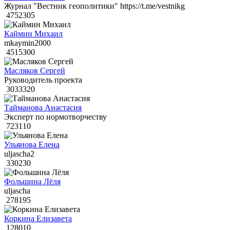
Журнал "Вестник геополитики" https://t.me/vestnikg
4752305
Каймин Михаил
mkaymin2000
4515300
Масляков Сергей
Руководитель проекта
3033320
Тайманова Анастасия
Эксперт по нормотворчеству
723110
Ульянова Елена
uljascha2
330230
Фольшина Лёля
uljascha
278195
Коркина Елизавета
128010