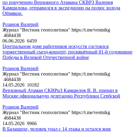
по поручению Верховного Атамана СКВРЗ Валерия
Камшилова, отправился в экспедицию на полюс холода
Оймякон.
Розанов Валерий
Журнал "Вестник геополитики" https://t.me/vestnikg
4684438
06.06.2026
6459
Центральном доме работников искусств состоялся
торжественный съезд-концерт, посвящённый 81-й годовщине
Победы в Великой Отечественной войне
Розанов Валерий
Журнал "Вестник геополитики" https://t.me/vestnikg
4684438
14.05.2026
10182
Верховный Атаман СКВРиЗ Камшилов В. В. принял в
Москве официальную делегацию Республики Сербской
Розанов Валерий
Журнал "Вестник геополитики" https://t.me/vestnikg
4684438
14.05.2026
9966
В Балашихе, человек упал с 14 этажа и остался жив