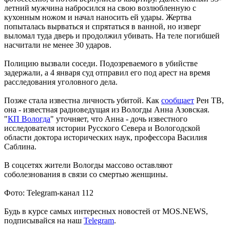
летний мужчина набросился на свою возлюбленную с
кухонным ножом и начал наносить ей удары. Жертва
попыталась вырваться и спрятаться в ванной, но изверг
выломал туда дверь и продолжил убивать. На теле погибшей
насчитали не менее 30 ударов.
Полицию вызвали соседи. Подозреваемого в убийстве
задержали, а 4 января суд отправил его под арест на время
расследования уголовного дела.
Позже стала известна личность убитой. Как
сообщает
Рен ТВ,
она - известная радиоведущая из Вологды Анна Азовская.
"
КП Вологда
" уточняет, что Анна - дочь известного
исследователя истории Русского Севера и Вологодской
области доктора исторических наук, профессора Василия
Саблина.
В соцсетях жители Вологды массово оставляют
соболезнования в связи со смертью женщины.
Фото: Telegram-канал 112
Будь в курсе самых интересных новостей от MOS.NEWS,
подписывайся на наш
Telegram
.