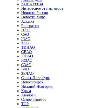
КОНКУРСЫ
Интересное от партнеров
Новости России
Новости Мира
Африка
Биография
ЦАО
САО
ЮАО
ЗАО
ТИНАО
СВАО
ЮВАО
ЮЗАО
СЗАО
ВАО
ЗЕЛАО
Санкт-Петербург
Новосибирск
Нижний Новгород
Крым
Аналоги
Самое дешевое
TOP