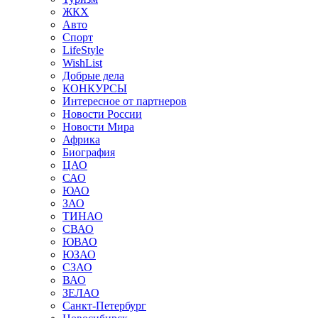
ЖКХ
Авто
Спорт
LifeStyle
WishList
Добрые дела
КОНКУРСЫ
Интересное от партнеров
Новости России
Новости Мира
Африка
Биография
ЦАО
САО
ЮАО
ЗАО
ТИНАО
СВАО
ЮВАО
ЮЗАО
СЗАО
ВАО
ЗЕЛАО
Санкт-Петербург