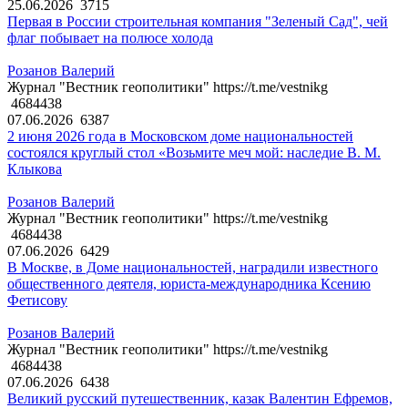
25.06.2026
3715
Первая в России строительная компания "Зеленый Сад", чей
флаг побывает на полюсе холода
Розанов Валерий
Журнал "Вестник геополитики" https://t.me/vestnikg
4684438
07.06.2026
6387
2 июня 2026 года в Московском доме национальностей
состоялся круглый стол «Возьмите меч мой: наследие В. М.
Клыкова
Розанов Валерий
Журнал "Вестник геополитики" https://t.me/vestnikg
4684438
07.06.2026
6429
В Москве, в Доме национальностей, наградили известного
общественного деятеля, юриста-международника Ксению
Фетисову
Розанов Валерий
Журнал "Вестник геополитики" https://t.me/vestnikg
4684438
07.06.2026
6438
Великий русский путешественник, казак Валентин Ефремов,