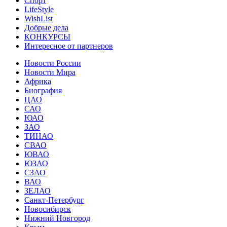
Спорт
LifeStyle
WishList
Добрые дела
КОНКУРСЫ
Интересное от партнеров
Новости России
Новости Мира
Африка
Биография
ЦАО
САО
ЮАО
ЗАО
ТИНАО
СВАО
ЮВАО
ЮЗАО
СЗАО
ВАО
ЗЕЛАО
Санкт-Петербург
Новосибирск
Нижний Новгород