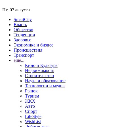
Пт, 07 августа
SmartCity
Власть
Общество
Тенденции
Здоровье
Экономика и бизнес
Происшествия
Транспорт
ещё...
Кино и Культура
Недвижимость
Строительство
Наука и образование
Технологии и медиа
Рынок
Туризм
ЖКХ
Авто
Спорт
LifeStyle
WishList
Добрые дела