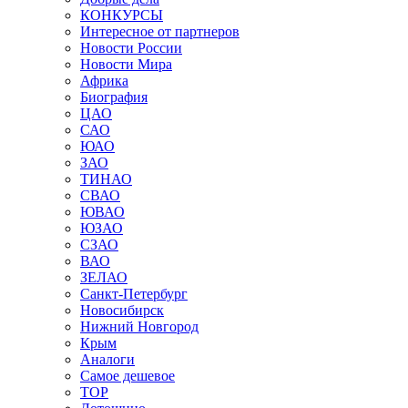
КОНКУРСЫ
Интересное от партнеров
Новости России
Новости Мира
Африка
Биография
ЦАО
САО
ЮАО
ЗАО
ТИНАО
СВАО
ЮВАО
ЮЗАО
СЗАО
ВАО
ЗЕЛАО
Санкт-Петербург
Новосибирск
Нижний Новгород
Крым
Аналоги
Самое дешевое
TOP