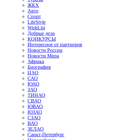
ЖКХ
Авто
Спорт
LifeStyle
WishList
Добрые дела
КОНКУРСЫ
Интересное от партнеров
Новости России
Новости Мира
Африка
Биография
ЦАО
САО
ЮАО
ЗАО
ТИНАО
СВАО
ЮВАО
ЮЗАО
СЗАО
ВАО
ЗЕЛАО
Санкт-Петербург