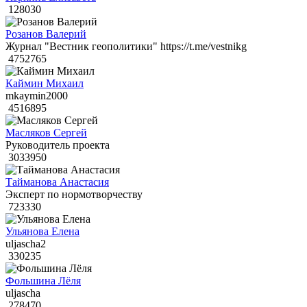
128030
Розанов Валерий
Журнал "Вестник геополитики" https://t.me/vestnikg
4752765
Каймин Михаил
mkaymin2000
4516895
Масляков Сергей
Руководитель проекта
3033950
Тайманова Анастасия
Эксперт по нормотворчеству
723330
Ульянова Елена
uljascha2
330235
Фольшина Лёля
uljascha
278470