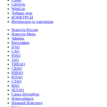
Спорт
LifeStyle
WishList
Добрые дела
КОНКУРСЫ
Интересное от партнеров
Новости России
Новости Мира
Африка
Биография
ЦАО
САО
ЮАО
ЗАО
ТИНАО
СВАО
ЮВАО
ЮЗАО
СЗАО
ВАО
ЗЕЛАО
Санкт-Петербург
Новосибирск
Нижний Новгород