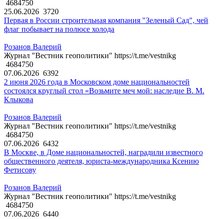
4684750
25.06.2026
3720
Первая в России строительная компания "Зеленый Сад", чей
флаг побывает на полюсе холода
Розанов Валерий
Журнал "Вестник геополитики" https://t.me/vestnikg
4684750
07.06.2026
6392
2 июня 2026 года в Московском доме национальностей
состоялся круглый стол «Возьмите меч мой: наследие В. М.
Клыкова
Розанов Валерий
Журнал "Вестник геополитики" https://t.me/vestnikg
4684750
07.06.2026
6432
В Москве, в Доме национальностей, наградили известного
общественного деятеля, юриста-международника Ксению
Фетисову
Розанов Валерий
Журнал "Вестник геополитики" https://t.me/vestnikg
4684750
07.06.2026
6440