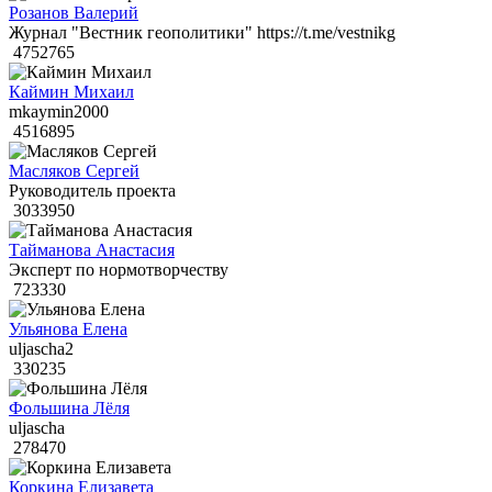
Розанов Валерий
Журнал "Вестник геополитики" https://t.me/vestnikg
4752765
Каймин Михаил
mkaymin2000
4516895
Масляков Сергей
Руководитель проекта
3033950
Тайманова Анастасия
Эксперт по нормотворчеству
723330
Ульянова Елена
uljascha2
330235
Фольшина Лёля
uljascha
278470
Коркина Елизавета