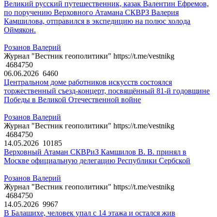
Великий русский путешественник, казак Валентин Ефремов,
по поручению Верховного Атамана СКВРЗ Валерия
Камшилова, отправился в экспедицию на полюс холода
Оймякон.
Розанов Валерий
Журнал "Вестник геополитики" https://t.me/vestnikg
4684750
06.06.2026
6460
Центральном доме работников искусств состоялся
торжественный съезд-концерт, посвящённый 81-й годовщине
Победы в Великой Отечественной войне
Розанов Валерий
Журнал "Вестник геополитики" https://t.me/vestnikg
4684750
14.05.2026
10185
Верховный Атаман СКВРиЗ Камшилов В. В. принял в
Москве официальную делегацию Республики Сербской
Розанов Валерий
Журнал "Вестник геополитики" https://t.me/vestnikg
4684750
14.05.2026
9967
В Балашихе, человек упал с 14 этажа и остался жив