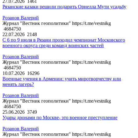
27.07.2026
1461
Рязанские казаки решили подарить Орнелла Мути усадьбу
Розанов Валерий
Журнал "Вестник геополитики" https://t.me/vestnikg
4684750
22.07.2026
2148
С 6 по 9 июля в Рязани проходил чемпионат Московского
военного округа среди команд воинских частей
Розанов Валерий
Журнал "Вестник геополитики" https://t.me/vestnikg
4684750
10.07.2026
16296
Военные учения в Армении: учить миротворчеству или
менять лагерь?
Розанов Валерий
Журнал "Вестник геополитики" https://t.me/vestnikg
4684750
25.06.2026
3749
Удары дронами по Москве- это военное преступление
Розанов Валерий
Журнал "Вестник геополитики" https://t.me/vestnikg