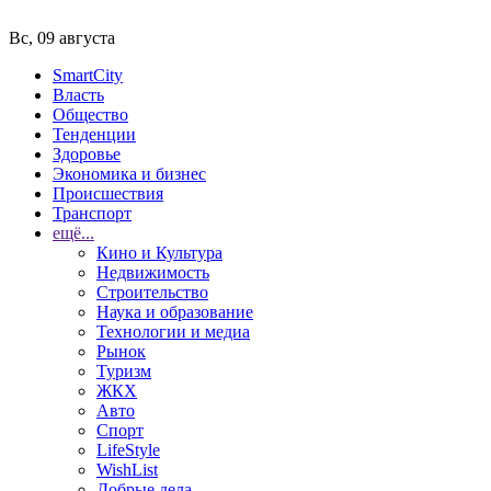
Вс, 09 августа
SmartCity
Власть
Общество
Тенденции
Здоровье
Экономика и бизнес
Происшествия
Транспорт
ещё...
Кино и Культура
Недвижимость
Строительство
Наука и образование
Технологии и медиа
Рынок
Туризм
ЖКХ
Авто
Спорт
LifeStyle
WishList
Добрые дела