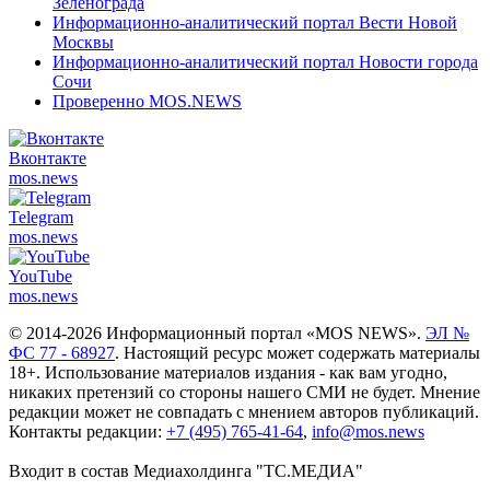
Зеленограда
Информационно-аналитический портал Вести Новой
Москвы
Информационно-аналитический портал Новости города
Сочи
Проверенно MOS.NEWS
Вконтакте
mos.
news
Telegram
mos.
news
YouTube
mos.
news
© 2014-2026 Информационный портал «MOS NEWS».
ЭЛ №
ФС 77 - 68927
. Настоящий ресурс может содержать материалы
18+. Использование материалов издания - как вам угодно,
никаких претензий со стороны нашего СМИ не будет. Мнение
редакции может не совпадать с мнением авторов публикаций.
Контакты редакции:
+7 (495) 765-41-64
,
info@mos.news
Входит в состав Медиахолдинга "ТС.МЕДИА"