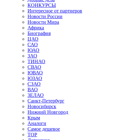
КОНКУРСЫ
Интересное от партнеров
Новости России
Новости Мира
Африка
Биография
ЦАО
САО
ЮАО
ЗАО
ТИНАО
СВАО
ЮВАО
ЮЗАО
СЗАО
ВАО
ЗЕЛАО
Санкт-Петербург
Новосибирск
Нижний Новгород
Крым
Аналоги
Самое дешевое
TOP