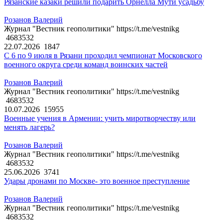
Рязанские казаки решили подарить Орнелла Мути усадьбу
Розанов Валерий
Журнал "Вестник геополитики" https://t.me/vestnikg
4683532
22.07.2026
1847
С 6 по 9 июля в Рязани проходил чемпионат Московского
военного округа среди команд воинских частей
Розанов Валерий
Журнал "Вестник геополитики" https://t.me/vestnikg
4683532
10.07.2026
15955
Военные учения в Армении: учить миротворчеству или
менять лагерь?
Розанов Валерий
Журнал "Вестник геополитики" https://t.me/vestnikg
4683532
25.06.2026
3741
Удары дронами по Москве- это военное преступление
Розанов Валерий
Журнал "Вестник геополитики" https://t.me/vestnikg
4683532