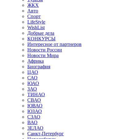
ЖКХ
Авто
Спорт
LifeStyle
WishList
Добрые дела
КОНКУРСЫ
Интересное от партнеров
Новости России
Новости Мира
Африка
Биография
ЦАО
САО
ЮАО
ЗАО
ТИНАО
СВАО
ЮВАО
ЮЗАО
СЗАО
ВАО
ЗЕЛАО
Санкт-Петербург