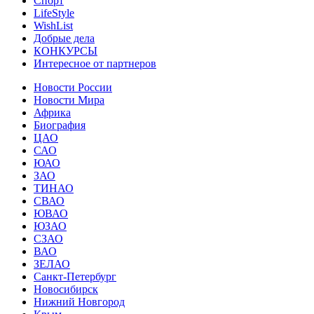
Спорт
LifeStyle
WishList
Добрые дела
КОНКУРСЫ
Интересное от партнеров
Новости России
Новости Мира
Африка
Биография
ЦАО
САО
ЮАО
ЗАО
ТИНАО
СВАО
ЮВАО
ЮЗАО
СЗАО
ВАО
ЗЕЛАО
Санкт-Петербург
Новосибирск
Нижний Новгород