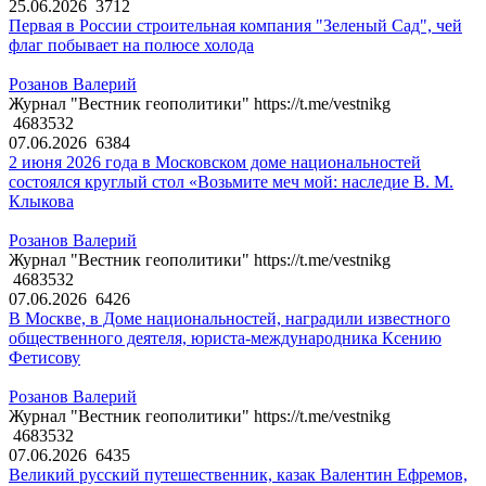
25.06.2026
3712
Первая в России строительная компания "Зеленый Сад", чей
флаг побывает на полюсе холода
Розанов Валерий
Журнал "Вестник геополитики" https://t.me/vestnikg
4683532
07.06.2026
6384
2 июня 2026 года в Московском доме национальностей
состоялся круглый стол «Возьмите меч мой: наследие В. М.
Клыкова
Розанов Валерий
Журнал "Вестник геополитики" https://t.me/vestnikg
4683532
07.06.2026
6426
В Москве, в Доме национальностей, наградили известного
общественного деятеля, юриста-международника Ксению
Фетисову
Розанов Валерий
Журнал "Вестник геополитики" https://t.me/vestnikg
4683532
07.06.2026
6435
Великий русский путешественник, казак Валентин Ефремов,