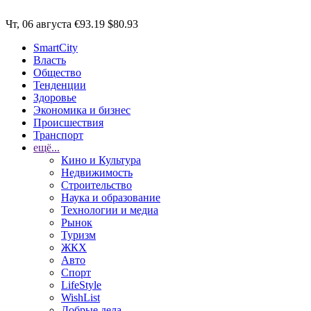
Чт, 06 августа
€93.19
$80.93
SmartCity
Власть
Общество
Тенденции
Здоровье
Экономика и бизнес
Происшествия
Транспорт
ещё...
Кино и Культура
Недвижимость
Строительство
Наука и образование
Технологии и медиа
Рынок
Туризм
ЖКХ
Авто
Спорт
LifeStyle
WishList
Добрые дела