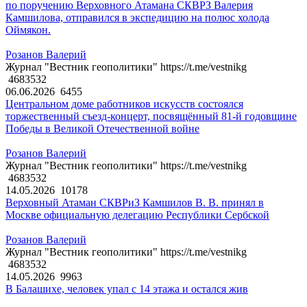
по поручению Верховного Атамана СКВРЗ Валерия
Камшилова, отправился в экспедицию на полюс холода
Оймякон.
Розанов Валерий
Журнал "Вестник геополитики" https://t.me/vestnikg
4683532
06.06.2026
6455
Центральном доме работников искусств состоялся
торжественный съезд-концерт, посвящённый 81-й годовщине
Победы в Великой Отечественной войне
Розанов Валерий
Журнал "Вестник геополитики" https://t.me/vestnikg
4683532
14.05.2026
10178
Верховный Атаман СКВРиЗ Камшилов В. В. принял в
Москве официальную делегацию Республики Сербской
Розанов Валерий
Журнал "Вестник геополитики" https://t.me/vestnikg
4683532
14.05.2026
9963
В Балашихе, человек упал с 14 этажа и остался жив