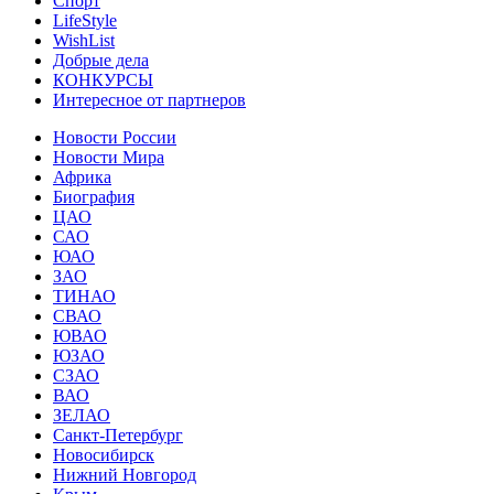
Спорт
LifeStyle
WishList
Добрые дела
КОНКУРСЫ
Интересное от партнеров
Новости России
Новости Мира
Африка
Биография
ЦАО
САО
ЮАО
ЗАО
ТИНАО
СВАО
ЮВАО
ЮЗАО
СЗАО
ВАО
ЗЕЛАО
Санкт-Петербург
Новосибирск
Нижний Новгород