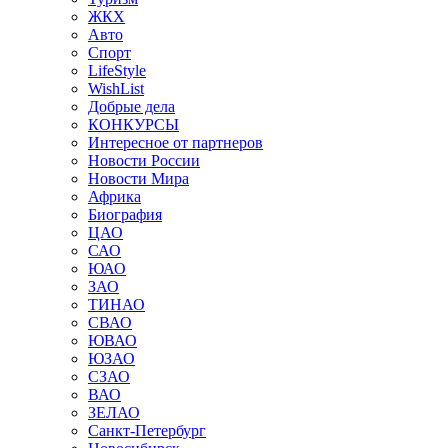
ЖКХ
Авто
Спорт
LifeStyle
WishList
Добрые дела
КОНКУРСЫ
Интересное от партнеров
Новости России
Новости Мира
Африка
Биография
ЦАО
САО
ЮАО
ЗАО
ТИНАО
СВАО
ЮВАО
ЮЗАО
СЗАО
ВАО
ЗЕЛАО
Санкт-Петербург