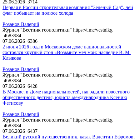
25.06.2026
3714
Первая в России строительная компания "Зеленый Сад", чей
флаг побывает на полюсе холода
Розанов Валерий
Журнал "Вестник геополитики" https://t.me/vestnikg
4683984
07.06.2026
6386
2 июня 2026 года в Московском доме национальностей
состоялся круглый стол «Возьмите меч мой: наследие В. М.
Клыкова
Розанов Валерий
Журнал "Вестник геополитики" https://t.me/vestnikg
4683984
07.06.2026
6428
В Москве, в Доме национальностей, наградили известного
общественного деятеля, юриста-международника Ксению
Фетисову
Розанов Валерий
Журнал "Вестник геополитики" https://t.me/vestnikg
4683984
07.06.2026
6437
Великий русский путешественник, казак Валентин Ефремов,