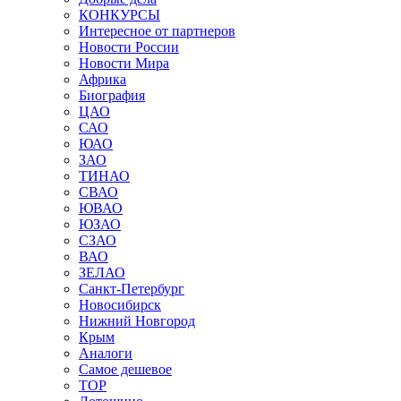
КОНКУРСЫ
Интересное от партнеров
Новости России
Новости Мира
Африка
Биография
ЦАО
САО
ЮАО
ЗАО
ТИНАО
СВАО
ЮВАО
ЮЗАО
СЗАО
ВАО
ЗЕЛАО
Санкт-Петербург
Новосибирск
Нижний Новгород
Крым
Аналоги
Самое дешевое
TOP