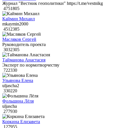
Журнал "Вестник геополитики" https://t.me/vestnikg
4751805
Каймин Михаил
mkaymin2000
4512385
Масляков Сергей
Руководитель проекта
3032305
Тайманова Анастасия
Эксперт по нормотворчеству
722330
Ульянова Елена
uljascha2
330220
Фольшина Лёля
uljascha
277930
Коркина Елизавета
127955