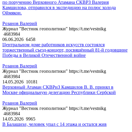
по поручению Верховного Атамана СКВРЗ Валерия
Камшилова, отправился в экспедицию на полюс холода
Оймякон.
Розанов Валерий
Журнал "Вестник геополитики" https://t.me/vestnikg
4683984
06.06.2026
6458
Центральном доме работников искусств состоялся
торжественный съезд-концерт, посвящённый 81-й годовщине
Победы в Великой Отечественной войне
Розанов Валерий
Журнал "Вестник геополитики" https://t.me/vestnikg
4683984
14.05.2026
10181
Верховный Атаман СКВРиЗ Камшилов В. В. принял в
Москве официальную делегацию Республики Сербской
Розанов Валерий
Журнал "Вестник геополитики" https://t.me/vestnikg
4683984
14.05.2026
9965
В Балашихе, человек упал с 14 этажа и остался жив