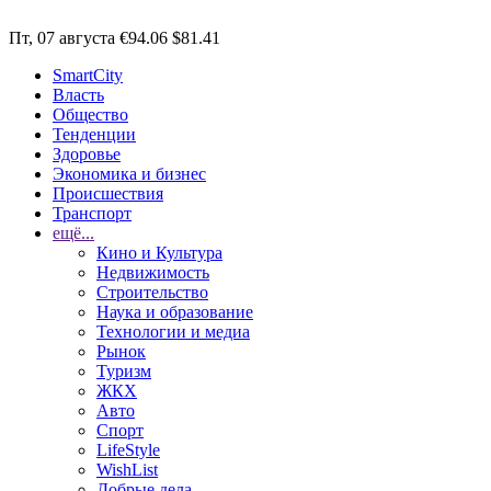
Пт, 07 августа
€94.06
$81.41
SmartCity
Власть
Общество
Тенденции
Здоровье
Экономика и бизнес
Происшествия
Транспорт
ещё...
Кино и Культура
Недвижимость
Строительство
Наука и образование
Технологии и медиа
Рынок
Туризм
ЖКХ
Авто
Спорт
LifeStyle
WishList
Добрые дела