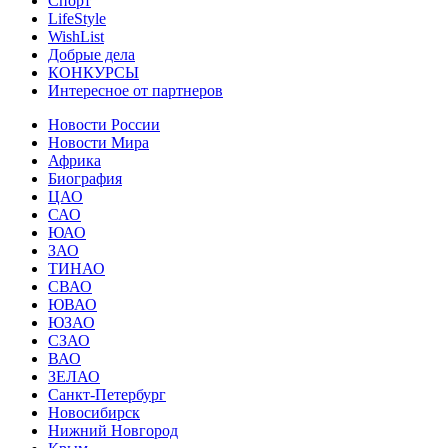
Спорт
LifeStyle
WishList
Добрые дела
КОНКУРСЫ
Интересное от партнеров
Новости России
Новости Мира
Африка
Биография
ЦАО
САО
ЮАО
ЗАО
ТИНАО
СВАО
ЮВАО
ЮЗАО
СЗАО
ВАО
ЗЕЛАО
Санкт-Петербург
Новосибирск
Нижний Новгород