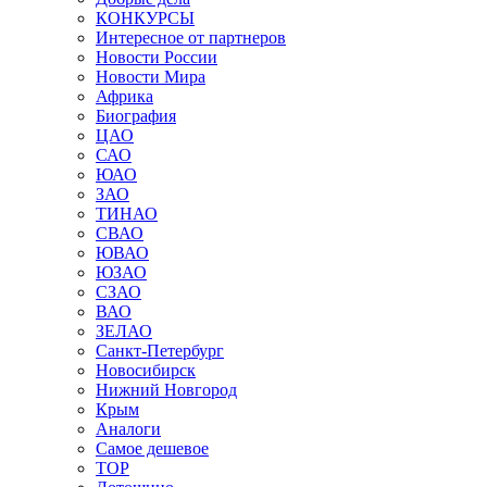
КОНКУРСЫ
Интересное от партнеров
Новости России
Новости Мира
Африка
Биография
ЦАО
САО
ЮАО
ЗАО
ТИНАО
СВАО
ЮВАО
ЮЗАО
СЗАО
ВАО
ЗЕЛАО
Санкт-Петербург
Новосибирск
Нижний Новгород
Крым
Аналоги
Самое дешевое
TOP