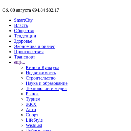
Сб, 08 августа
€94.84
$82.17
SmartCity
Власть
Общество
Тенденции
Здоровье
Экономика и бизнес
Происшествия
Транспорт
ещё...
Кино и Культура
Недвижимость
Строительство
Наука и образование
Технологии и медиа
Рынок
Туризм
ЖКХ
Авто
Спорт
LifeStyle
WishList
Добрые дела