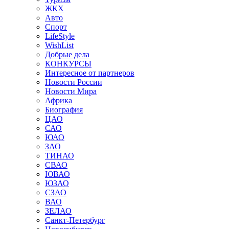
ЖКХ
Авто
Спорт
LifeStyle
WishList
Добрые дела
КОНКУРСЫ
Интересное от партнеров
Новости России
Новости Мира
Африка
Биография
ЦАО
САО
ЮАО
ЗАО
ТИНАО
СВАО
ЮВАО
ЮЗАО
СЗАО
ВАО
ЗЕЛАО
Санкт-Петербург