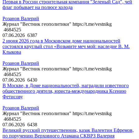
Первая в России строительная компания "Зеленый Сад", чей
флаг побывает на полюсе холода
Розанов Валерий
Журнал "Вестник геополитики" https://t.me/vestnikg
4684525
07.06.2026
6387
2 июня 2026 года в Московском доме национальностей
состоялся круглый стол «Возьмите меч мой: наследие В. М.
Клыкова
Розанов Валерий
Журнал "Вестник геополитики" https://t.me/vestnikg
4684525
07.06.2026
6430
В Москве, в Доме национальностей, наградили известного
общественного деятеля, юриста-международника Ксению
Фетисову
Розанов Валерий
Журнал "Вестник геополитики" https://t.me/vestnikg
4684525
07.06.2026
6438
Великий русский путешественник, казак Валентин Ефремов,
по поручению Верховного Атамана СКВРЗ Валерия