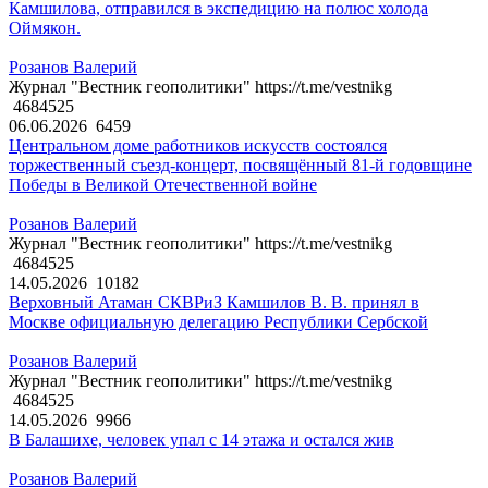
Камшилова, отправился в экспедицию на полюс холода
Оймякон.
Розанов Валерий
Журнал "Вестник геополитики" https://t.me/vestnikg
4684525
06.06.2026
6459
Центральном доме работников искусств состоялся
торжественный съезд-концерт, посвящённый 81-й годовщине
Победы в Великой Отечественной войне
Розанов Валерий
Журнал "Вестник геополитики" https://t.me/vestnikg
4684525
14.05.2026
10182
Верховный Атаман СКВРиЗ Камшилов В. В. принял в
Москве официальную делегацию Республики Сербской
Розанов Валерий
Журнал "Вестник геополитики" https://t.me/vestnikg
4684525
14.05.2026
9966
В Балашихе, человек упал с 14 этажа и остался жив
Розанов Валерий