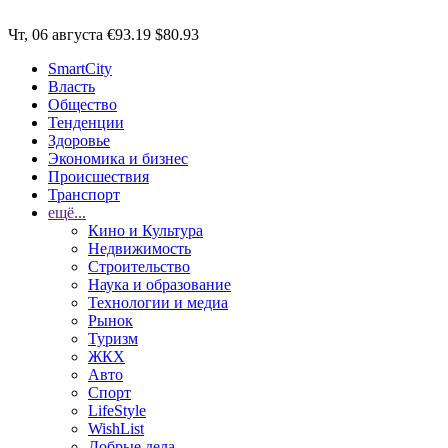
Чт, 06 августа
€93.19
$80.93
SmartCity
Власть
Общество
Тенденции
Здоровье
Экономика и бизнес
Происшествия
Транспорт
ещё...
Кино и Культура
Недвижимость
Строительство
Наука и образование
Технологии и медиа
Рынок
Туризм
ЖКХ
Авто
Спорт
LifeStyle
WishList
Добрые дела