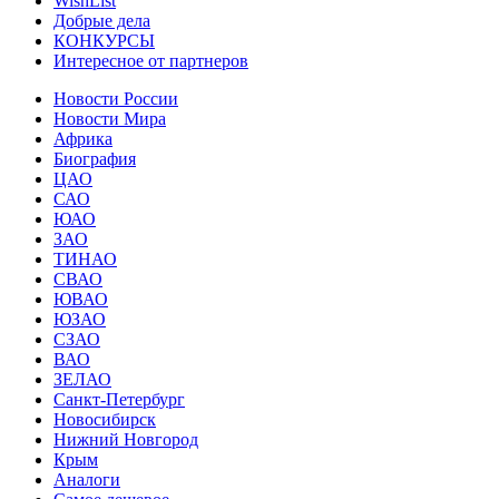
WishList
Добрые дела
КОНКУРСЫ
Интересное от партнеров
Новости России
Новости Мира
Африка
Биография
ЦАО
САО
ЮАО
ЗАО
ТИНАО
СВАО
ЮВАО
ЮЗАО
СЗАО
ВАО
ЗЕЛАО
Санкт-Петербург
Новосибирск
Нижний Новгород
Крым
Аналоги