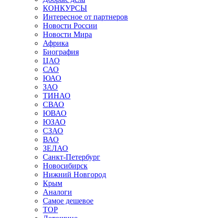
КОНКУРСЫ
Интересное от партнеров
Новости России
Новости Мира
Африка
Биография
ЦАО
САО
ЮАО
ЗАО
ТИНАО
СВАО
ЮВАО
ЮЗАО
СЗАО
ВАО
ЗЕЛАО
Санкт-Петербург
Новосибирск
Нижний Новгород
Крым
Аналоги
Самое дешевое
TOP