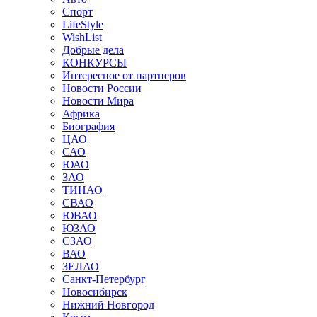
Спорт
LifeStyle
WishList
Добрые дела
КОНКУРСЫ
Интересное от партнеров
Новости России
Новости Мира
Африка
Биография
ЦАО
САО
ЮАО
ЗАО
ТИНАО
СВАО
ЮВАО
ЮЗАО
СЗАО
ВАО
ЗЕЛАО
Санкт-Петербург
Новосибирск
Нижний Новгород