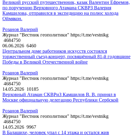
Великий русский путешественник, казак Валентин Ефремов,
по поручению Верховного Атамана СКВРЗ Валерия
Камшилова, отправился в экспедицию на полюс холода
Оймякон.
Розанов Валерий
Журнал "Вестник геополитики" https://t.me/vestnikg
4684750
06.06.2026
6460
Центральном доме работников искусств состоялся
торжественный съезд-концерт, посвящённый 81-й годовщине
Победы в Великой Отечественной войне
Розанов Валерий
Журнал "Вестник геополитики" https://t.me/vestnikg
4684750
14.05.2026
10185
Верховный Атаман СКВРиЗ Камшилов В. В. принял в
Москве официальную делегацию Республики Сербской
Розанов Валерий
Журнал "Вестник геополитики" https://t.me/vestnikg
4684750
14.05.2026
9967
В Балашихе, человек упал с 14 этажа и остался жив