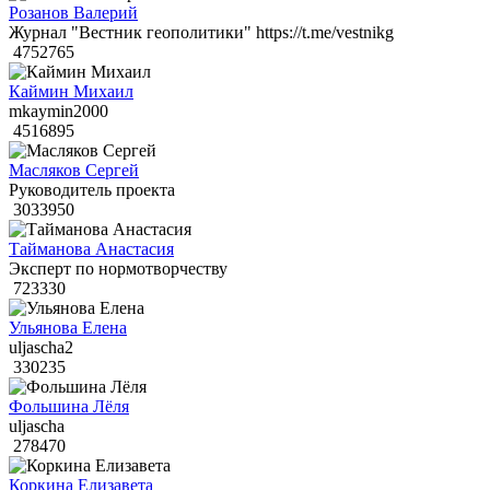
Розанов Валерий
Журнал "Вестник геополитики" https://t.me/vestnikg
4752765
Каймин Михаил
mkaymin2000
4516895
Масляков Сергей
Руководитель проекта
3033950
Тайманова Анастасия
Эксперт по нормотворчеству
723330
Ульянова Елена
uljascha2
330235
Фольшина Лёля
uljascha
278470
Коркина Елизавета