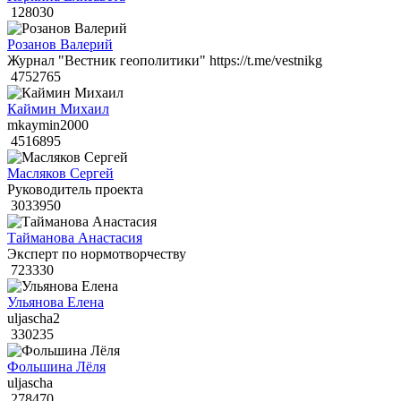
128030
Розанов Валерий
Журнал "Вестник геополитики" https://t.me/vestnikg
4752765
Каймин Михаил
mkaymin2000
4516895
Масляков Сергей
Руководитель проекта
3033950
Тайманова Анастасия
Эксперт по нормотворчеству
723330
Ульянова Елена
uljascha2
330235
Фольшина Лёля
uljascha
278470