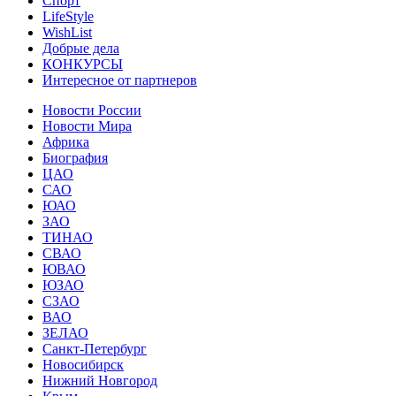
Спорт
LifeStyle
WishList
Добрые дела
КОНКУРСЫ
Интересное от партнеров
Новости России
Новости Мира
Африка
Биография
ЦАО
САО
ЮАО
ЗАО
ТИНАО
СВАО
ЮВАО
ЮЗАО
СЗАО
ВАО
ЗЕЛАО
Санкт-Петербург
Новосибирск
Нижний Новгород