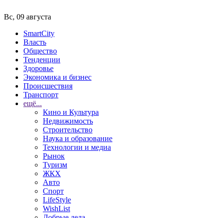
Вс, 09 августа
SmartCity
Власть
Общество
Тенденции
Здоровье
Экономика и бизнес
Происшествия
Транспорт
ещё...
Кино и Культура
Недвижимость
Строительство
Наука и образование
Технологии и медиа
Рынок
Туризм
ЖКХ
Авто
Спорт
LifeStyle
WishList
Добрые дела