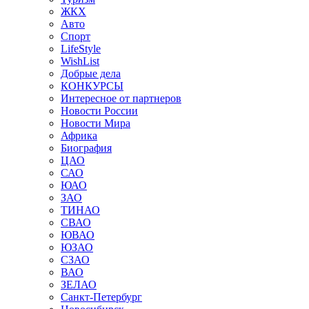
ЖКХ
Авто
Спорт
LifeStyle
WishList
Добрые дела
КОНКУРСЫ
Интересное от партнеров
Новости России
Новости Мира
Африка
Биография
ЦАО
САО
ЮАО
ЗАО
ТИНАО
СВАО
ЮВАО
ЮЗАО
СЗАО
ВАО
ЗЕЛАО
Санкт-Петербург