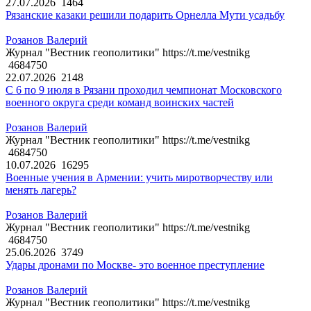
27.07.2026
1464
Рязанские казаки решили подарить Орнелла Мути усадьбу
Розанов Валерий
Журнал "Вестник геополитики" https://t.me/vestnikg
4684750
22.07.2026
2148
С 6 по 9 июля в Рязани проходил чемпионат Московского
военного округа среди команд воинских частей
Розанов Валерий
Журнал "Вестник геополитики" https://t.me/vestnikg
4684750
10.07.2026
16295
Военные учения в Армении: учить миротворчеству или
менять лагерь?
Розанов Валерий
Журнал "Вестник геополитики" https://t.me/vestnikg
4684750
25.06.2026
3749
Удары дронами по Москве- это военное преступление
Розанов Валерий
Журнал "Вестник геополитики" https://t.me/vestnikg