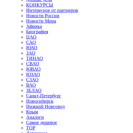
КОНКУРСЫ
Интересное от партнеров
Новости России
Новости Мира
Африка
Биография
ЦАО
САО
ЮАО
ЗАО
ТИНАО
СВАО
ЮВАО
ЮЗАО
СЗАО
ВАО
ЗЕЛАО
Санкт-Петербург
Новосибирск
Нижний Новгород
Крым
Аналоги
Самое дешевое
TOP