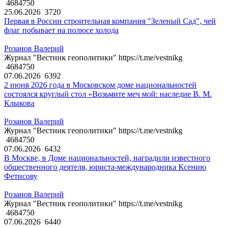
4684750
25.06.2026
3720
Первая в России строительная компания "Зеленый Сад", чей
флаг побывает на полюсе холода
Розанов Валерий
Журнал "Вестник геополитики" https://t.me/vestnikg
4684750
07.06.2026
6392
2 июня 2026 года в Московском доме национальностей
состоялся круглый стол «Возьмите меч мой: наследие В. М.
Клыкова
Розанов Валерий
Журнал "Вестник геополитики" https://t.me/vestnikg
4684750
07.06.2026
6432
В Москве, в Доме национальностей, наградили известного
общественного деятеля, юриста-международника Ксению
Фетисову
Розанов Валерий
Журнал "Вестник геополитики" https://t.me/vestnikg
4684750
07.06.2026
6440