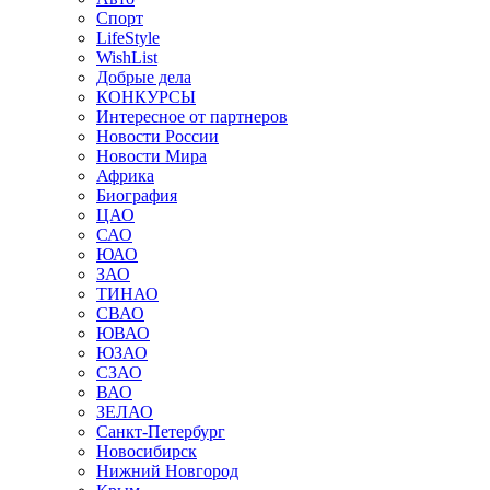
Спорт
LifeStyle
WishList
Добрые дела
КОНКУРСЫ
Интересное от партнеров
Новости России
Новости Мира
Африка
Биография
ЦАО
САО
ЮАО
ЗАО
ТИНАО
СВАО
ЮВАО
ЮЗАО
СЗАО
ВАО
ЗЕЛАО
Санкт-Петербург
Новосибирск
Нижний Новгород