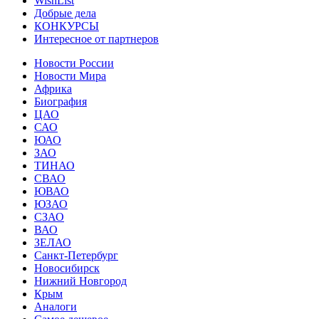
WishList
Добрые дела
КОНКУРСЫ
Интересное от партнеров
Новости России
Новости Мира
Африка
Биография
ЦАО
САО
ЮАО
ЗАО
ТИНАО
СВАО
ЮВАО
ЮЗАО
СЗАО
ВАО
ЗЕЛАО
Санкт-Петербург
Новосибирск
Нижний Новгород
Крым
Аналоги