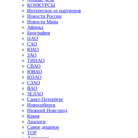
КОНКУРСЫ
Интересное от партнеров
Новости России
Новости Мира
Африка
Биография
ЦАО
САО
ЮАО
ЗАО
ТИНАО
СВАО
ЮВАО
ЮЗАО
СЗАО
ВАО
ЗЕЛАО
Санкт-Петербург
Новосибирск
Нижний Новгород
Крым
Аналоги
Самое дешевое
TOP