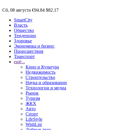
Сб, 08 августа
€94.84
$82.17
SmartCity
Власть
Общество
Тенденции
Здоровье
Экономика и бизнес
Происшествия
Транспорт
ещё...
Кино и Культура
Недвижимость
Строительство
Наука и образование
Технологии и медиа
Рынок
Туризм
ЖКХ
Авто
Спорт
LifeStyle
WishList
Добрые дела