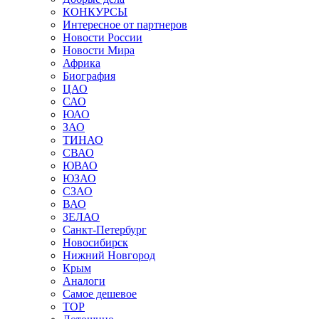
КОНКУРСЫ
Интересное от партнеров
Новости России
Новости Мира
Африка
Биография
ЦАО
САО
ЮАО
ЗАО
ТИНАО
СВАО
ЮВАО
ЮЗАО
СЗАО
ВАО
ЗЕЛАО
Санкт-Петербург
Новосибирск
Нижний Новгород
Крым
Аналоги
Самое дешевое
TOP