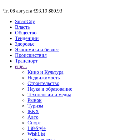
Чт, 06 августа
€93.19
$80.93
SmartCity
Власть
Общество
Тенденции
Здоровье
Экономика и бизнес
Происшествия
Транспорт
ещё...
Кино и Культура
Недвижимость
Строительство
Наука и образование
Технологии и медиа
Рынок
Туризм
ЖКХ
Авто
Спорт
LifeStyle
WishList
Добрые дела