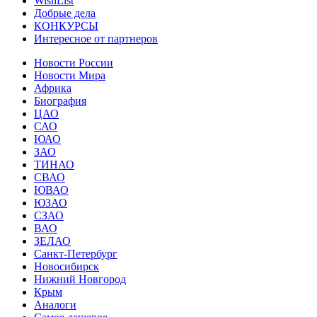
WishList
Добрые дела
КОНКУРСЫ
Интересное от партнеров
Новости России
Новости Мира
Африка
Биография
ЦАО
САО
ЮАО
ЗАО
ТИНАО
СВАО
ЮВАО
ЮЗАО
СЗАО
ВАО
ЗЕЛАО
Санкт-Петербург
Новосибирск
Нижний Новгород
Крым
Аналоги