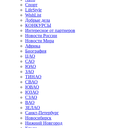
Спорт
LifeStyle
WishList
Добрые дела
КОНКУРСЫ
Интересное от партнеров
Новости России
Новости Мира
Африка
Биография
ЦАО
САО
ЮАО
ЗАО
ТИНАО
СВАО
ЮВАО
ЮЗАО
СЗАО
ВАО
ЗЕЛАО
Санкт-Петербург
Новосибирск
Нижний Новгород