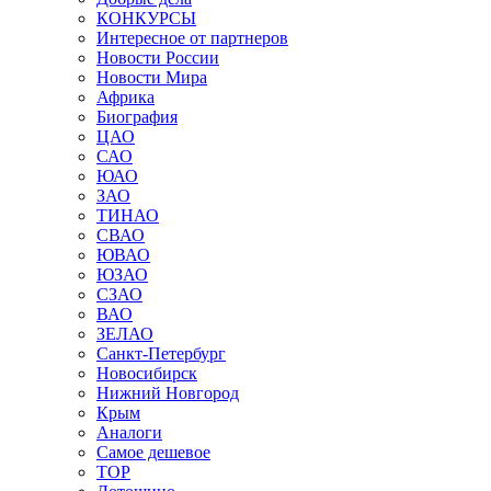
КОНКУРСЫ
Интересное от партнеров
Новости России
Новости Мира
Африка
Биография
ЦАО
САО
ЮАО
ЗАО
ТИНАО
СВАО
ЮВАО
ЮЗАО
СЗАО
ВАО
ЗЕЛАО
Санкт-Петербург
Новосибирск
Нижний Новгород
Крым
Аналоги
Самое дешевое
TOP