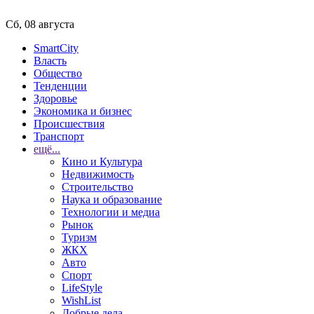
Сб, 08 августа
SmartCity
Власть
Общество
Тенденции
Здоровье
Экономика и бизнес
Происшествия
Транспорт
ещё...
Кино и Культура
Недвижимость
Строительство
Наука и образование
Технологии и медиа
Рынок
Туризм
ЖКХ
Авто
Спорт
LifeStyle
WishList
Добрые дела