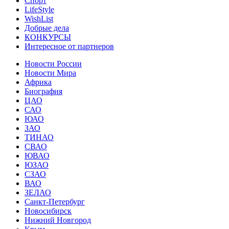
Спорт
LifeStyle
WishList
Добрые дела
КОНКУРСЫ
Интересное от партнеров
Новости России
Новости Мира
Африка
Биография
ЦАО
САО
ЮАО
ЗАО
ТИНАО
СВАО
ЮВАО
ЮЗАО
СЗАО
ВАО
ЗЕЛАО
Санкт-Петербург
Новосибирск
Нижний Новгород