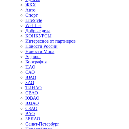
ЖКХ
Авто
Спорт
LifeStyle
WishList
Добрые дела
КОНКУРСЫ
Интересное от партнеров
Новости России
Новости Мира
Африка
Биография
ЦАО
САО
ЮАО
ЗАО
ТИНАО
СВАО
ЮВАО
ЮЗАО
СЗАО
ВАО
ЗЕЛАО
Санкт-Петербург