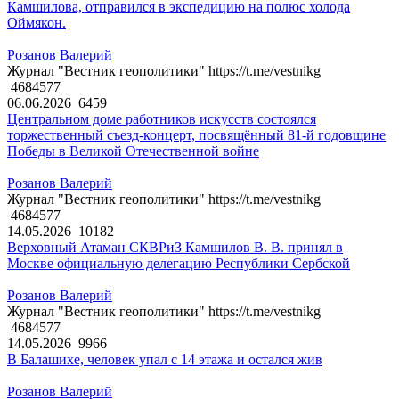
Камшилова, отправился в экспедицию на полюс холода
Оймякон.
Розанов Валерий
Журнал "Вестник геополитики" https://t.me/vestnikg
4684577
06.06.2026
6459
Центральном доме работников искусств состоялся
торжественный съезд-концерт, посвящённый 81-й годовщине
Победы в Великой Отечественной войне
Розанов Валерий
Журнал "Вестник геополитики" https://t.me/vestnikg
4684577
14.05.2026
10182
Верховный Атаман СКВРиЗ Камшилов В. В. принял в
Москве официальную делегацию Республики Сербской
Розанов Валерий
Журнал "Вестник геополитики" https://t.me/vestnikg
4684577
14.05.2026
9966
В Балашихе, человек упал с 14 этажа и остался жив
Розанов Валерий