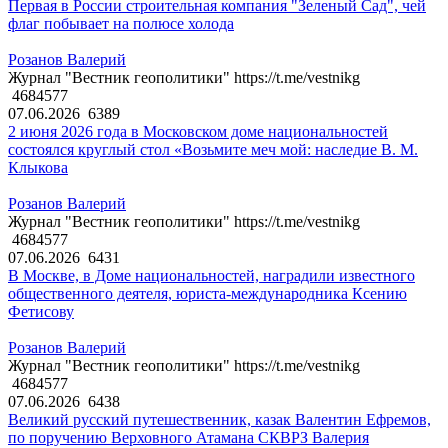
Первая в России строительная компания "Зеленый Сад", чей
флаг побывает на полюсе холода
Розанов Валерий
Журнал "Вестник геополитики" https://t.me/vestnikg
4684577
07.06.2026
6389
2 июня 2026 года в Московском доме национальностей
состоялся круглый стол «Возьмите меч мой: наследие В. М.
Клыкова
Розанов Валерий
Журнал "Вестник геополитики" https://t.me/vestnikg
4684577
07.06.2026
6431
В Москве, в Доме национальностей, наградили известного
общественного деятеля, юриста-международника Ксению
Фетисову
Розанов Валерий
Журнал "Вестник геополитики" https://t.me/vestnikg
4684577
07.06.2026
6438
Великий русский путешественник, казак Валентин Ефремов,
по поручению Верховного Атамана СКВРЗ Валерия