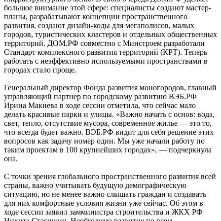
большое внимание этой сфере: специалисты создают мастер-
планы, разрабатывают концепции пространственного
развития, создают дизайн-коды для мегаполисов, малых
городов, туристических кластеров и отдельных общественных
территорий. ДОМ.РФ совместно с Минстроем разработали
Стандарт комплексного развития территорий (КРТ). Теперь
работать с неэффективно используемыми пространствами в
городах стало проще.
Генеральный директор Фонда развития моногородов, главный
управляющий партнер по городскому развитию ВЭБ.РФ
Ирина Макиева в ходе сессии отметила, что сейчас мало
делать красивые парки и улицы. «Важно начать с основ: вода,
свет, тепло, отсутствие мусора, современное жилье — это то,
что всегда будет важно. ВЭБ.РФ видит для себя решение этих
вопросов как задачу номер один. Мы уже начали работу по
таким проектам в 100 крупнейших городах», — подчеркнула
она.
С точки зрения глобального пространственного развития всей
страны, важно учитывать будущую демографическую
ситуацию, но не менее важно слышать граждан и создавать
для них комфортные условия жизни уже сейчас. Об этом в
ходе сессии заявил замминистра строительства и ЖКХ РФ
Никита Стасишин. Необходимо развитие по всем