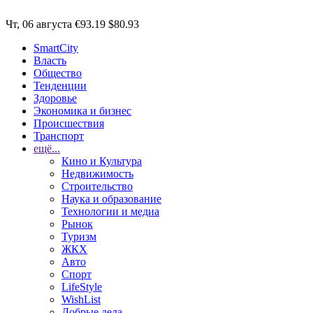
Чт, 06 августа
€93.19
$80.93
SmartCity
Власть
Общество
Тенденции
Здоровье
Экономика и бизнес
Происшествия
Транспорт
ещё...
Кино и Культура
Недвижимость
Строительство
Наука и образование
Технологии и медиа
Рынок
Туризм
ЖКХ
Авто
Спорт
LifeStyle
WishList
Добрые дела