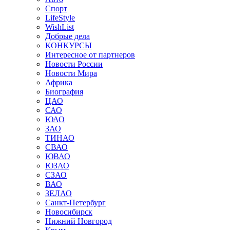
Спорт
LifeStyle
WishList
Добрые дела
КОНКУРСЫ
Интересное от партнеров
Новости России
Новости Мира
Африка
Биография
ЦАО
САО
ЮАО
ЗАО
ТИНАО
СВАО
ЮВАО
ЮЗАО
СЗАО
ВАО
ЗЕЛАО
Санкт-Петербург
Новосибирск
Нижний Новгород