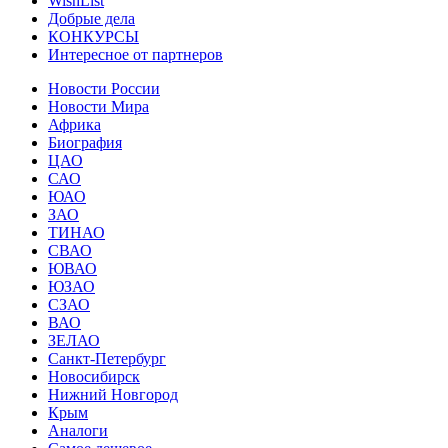
WishList
Добрые дела
КОНКУРСЫ
Интересное от партнеров
Новости России
Новости Мира
Африка
Биография
ЦАО
САО
ЮАО
ЗАО
ТИНАО
СВАО
ЮВАО
ЮЗАО
СЗАО
ВАО
ЗЕЛАО
Санкт-Петербург
Новосибирск
Нижний Новгород
Крым
Аналоги