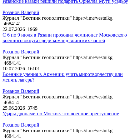
Рязанские казаки решили подарить Орнелла Мути усадьбу
Розанов Валерий
Журнал "Вестник геополитики" https://t.me/vestnikg
4684141
22.07.2026
1969
С 6 по 9 июля в Рязани проходил чемпионат Московского
военного округа среди команд воинских частей
Розанов Валерий
Журнал "Вестник геополитики" https://t.me/vestnikg
4684141
10.07.2026
16101
Военные учения в Армении: учить миротворчеству или
менять лагерь?
Розанов Валерий
Журнал "Вестник геополитики" https://t.me/vestnikg
4684141
25.06.2026
3745
Удары дронами по Москве- это военное преступление
Розанов Валерий
Журнал "Вестник геополитики" https://t.me/vestnikg
4684141