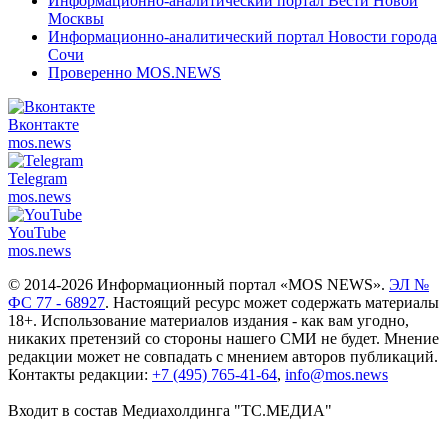
Информационно-аналитический портал Вести Новой
Москвы
Информационно-аналитический портал Новости города
Сочи
Проверенно MOS.NEWS
Вконтакте
mos.
news
Telegram
mos.
news
YouTube
mos.
news
© 2014-2026 Информационный портал «MOS NEWS».
ЭЛ №
ФС 77 - 68927
. Настоящий ресурс может содержать материалы
18+. Использование материалов издания - как вам угодно,
никаких претензий со стороны нашего СМИ не будет. Мнение
редакции может не совпадать с мнением авторов публикаций.
Контакты редакции:
+7 (495) 765-41-64
,
info@mos.news
Входит в состав Медиахолдинга "ТС.МЕДИА"