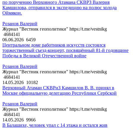
по поручению Верховного Атамана СКВРЗ Валерия
Камшилова, отправился в экспедицию на полюс холода
Оймякон.
Розанов Валерий
Журнал "Вестник геополитики" https://t.me/vestnikg
4684141
06.06.2026
6459
Центральном доме работников искусств состоялся
торжественный съезд-концерт, посвящённый 81-й годовщине
Победы в Великой Отечественной войне
Розанов Валерий
Журнал "Вестник геополитики" https://t.me/vestnikg
4684141
14.05.2026
10182
Верховный Атаман СКВРиЗ Камшилов В. В. принял в
Москве официальную делегацию Республики Сербской
Розанов Валерий
Журнал "Вестник геополитики" https://t.me/vestnikg
4684141
14.05.2026
9966
В Балашихе, человек упал с 14 этажа и остался жив