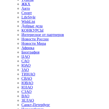
ЖКХ
Авто
Спорт
LifeStyle
WishList
Добрые дела
КОНКУРСЫ
Интересное от партнеров
Новости России
Новости Мира
Африка
Биография
ЦАО
САО
ЮАО
ЗАО
ТИНАО
СВАО
ЮВАО
ЮЗАО
СЗАО
ВАО
ЗЕЛАО
Санкт-Петербург