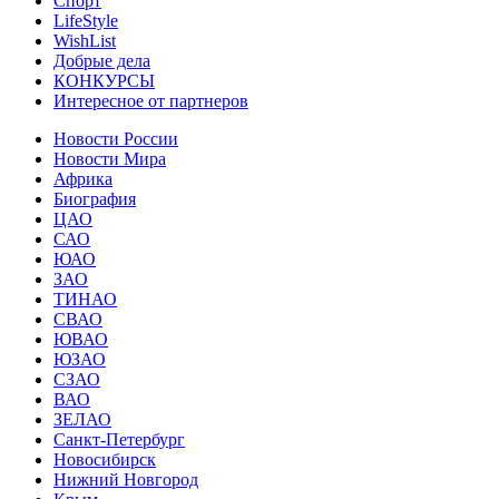
Спорт
LifeStyle
WishList
Добрые дела
КОНКУРСЫ
Интересное от партнеров
Новости России
Новости Мира
Африка
Биография
ЦАО
САО
ЮАО
ЗАО
ТИНАО
СВАО
ЮВАО
ЮЗАО
СЗАО
ВАО
ЗЕЛАО
Санкт-Петербург
Новосибирск
Нижний Новгород