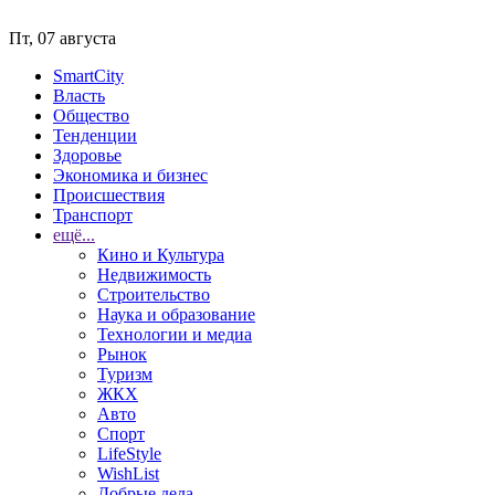
Пт, 07 августа
SmartCity
Власть
Общество
Тенденции
Здоровье
Экономика и бизнес
Происшествия
Транспорт
ещё...
Кино и Культура
Недвижимость
Строительство
Наука и образование
Технологии и медиа
Рынок
Туризм
ЖКХ
Авто
Спорт
LifeStyle
WishList
Добрые дела