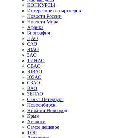
КОНКУРСЫ
Интересное от партнеров
Новости России
Новости Мира
Африка
Биография
ЦАО
САО
ЮАО
ЗАО
ТИНАО
СВАО
ЮВАО
ЮЗАО
СЗАО
ВАО
ЗЕЛАО
Санкт-Петербург
Новосибирск
Нижний Новгород
Крым
Аналоги
Самое дешевое
TOP