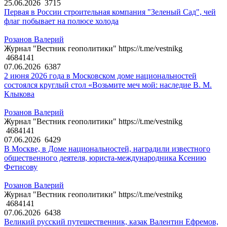
25.06.2026
3715
Первая в России строительная компания "Зеленый Сад", чей
флаг побывает на полюсе холода
Розанов Валерий
Журнал "Вестник геополитики" https://t.me/vestnikg
4684141
07.06.2026
6387
2 июня 2026 года в Московском доме национальностей
состоялся круглый стол «Возьмите меч мой: наследие В. М.
Клыкова
Розанов Валерий
Журнал "Вестник геополитики" https://t.me/vestnikg
4684141
07.06.2026
6429
В Москве, в Доме национальностей, наградили известного
общественного деятеля, юриста-международника Ксению
Фетисову
Розанов Валерий
Журнал "Вестник геополитики" https://t.me/vestnikg
4684141
07.06.2026
6438
Великий русский путешественник, казак Валентин Ефремов,