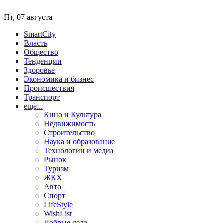
Пт, 07 августа
SmartCity
Власть
Общество
Тенденции
Здоровье
Экономика и бизнес
Происшествия
Транспорт
ещё...
Кино и Культура
Недвижимость
Строительство
Наука и образование
Технологии и медиа
Рынок
Туризм
ЖКХ
Авто
Спорт
LifeStyle
WishList
Добрые дела