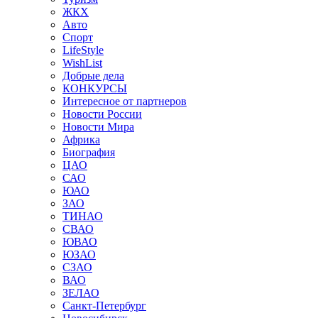
ЖКХ
Авто
Спорт
LifeStyle
WishList
Добрые дела
КОНКУРСЫ
Интересное от партнеров
Новости России
Новости Мира
Африка
Биография
ЦАО
САО
ЮАО
ЗАО
ТИНАО
СВАО
ЮВАО
ЮЗАО
СЗАО
ВАО
ЗЕЛАО
Санкт-Петербург