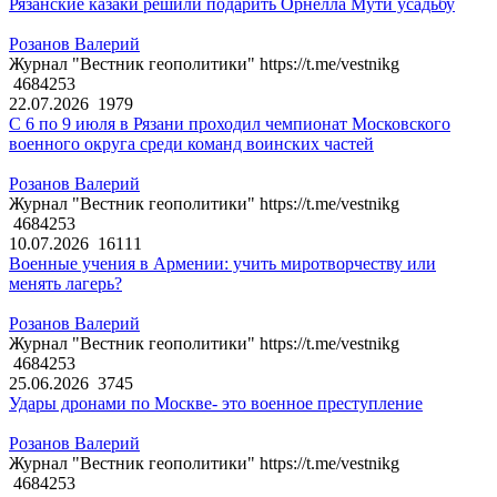
Рязанские казаки решили подарить Орнелла Мути усадьбу
Розанов Валерий
Журнал "Вестник геополитики" https://t.me/vestnikg
4684253
22.07.2026
1979
С 6 по 9 июля в Рязани проходил чемпионат Московского
военного округа среди команд воинских частей
Розанов Валерий
Журнал "Вестник геополитики" https://t.me/vestnikg
4684253
10.07.2026
16111
Военные учения в Армении: учить миротворчеству или
менять лагерь?
Розанов Валерий
Журнал "Вестник геополитики" https://t.me/vestnikg
4684253
25.06.2026
3745
Удары дронами по Москве- это военное преступление
Розанов Валерий
Журнал "Вестник геополитики" https://t.me/vestnikg
4684253