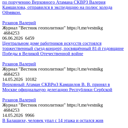
по поручению Верховного Атамана СКВРЗ Валерия
Камшилова, отправился в экспедицию на полюс холода
Оймякон.
Розанов Валерий
Журнал "Вестник геополитики" https://t.me/vestnikg
4684253
06.06.2026
6459
Центральном доме работников искусств состоялся
торжественный съезд-концерт, посвящённый 81-й годовщине
Победы в Великой Отечественной войне
Розанов Валерий
Журнал "Вестник геополитики" https://t.me/vestnikg
4684253
14.05.2026
10182
Верховный Атаман СКВРиЗ Камшилов В. В. принял в
Москве официальную делегацию Республики Сербской
Розанов Валерий
Журнал "Вестник геополитики" https://t.me/vestnikg
4684253
14.05.2026
9966
В Балашихе, человек упал с 14 этажа и остался жив