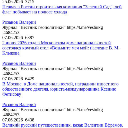
25.06.2026
3715
Первая в России строительная компания "Зеленый Сад", чей
флаг побывает на полюсе холода
Розанов Валерий
Журнал "Вестник геополитики" https://t.me/vestnikg
4684253
07.06.2026
6387
2 июня 2026 года в Московском доме национальностей
состоялся круглый стол «Возьмите меч мой: наследие В. М.
Клыкова
Розанов Валерий
Журнал "Вестник геополитики" https://t.me/vestnikg
4684253
07.06.2026
6429
В Москве, в Доме национальностей, наградили известного
общественного деятеля, юриста-международника Ксению
Фетисову
Розанов Валерий
Журнал "Вестник геополитики" https://t.me/vestnikg
4684253
07.06.2026
6438
Великий русский путешественник, казак Валентин Ефремов,