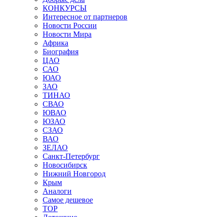
КОНКУРСЫ
Интересное от партнеров
Новости России
Новости Мира
Африка
Биография
ЦАО
САО
ЮАО
ЗАО
ТИНАО
СВАО
ЮВАО
ЮЗАО
СЗАО
ВАО
ЗЕЛАО
Санкт-Петербург
Новосибирск
Нижний Новгород
Крым
Аналоги
Самое дешевое
TOP