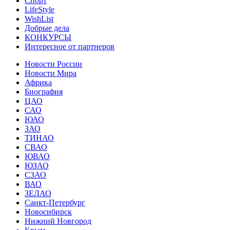
Спорт
LifeStyle
WishList
Добрые дела
КОНКУРСЫ
Интересное от партнеров
Новости России
Новости Мира
Африка
Биография
ЦАО
САО
ЮАО
ЗАО
ТИНАО
СВАО
ЮВАО
ЮЗАО
СЗАО
ВАО
ЗЕЛАО
Санкт-Петербург
Новосибирск
Нижний Новгород